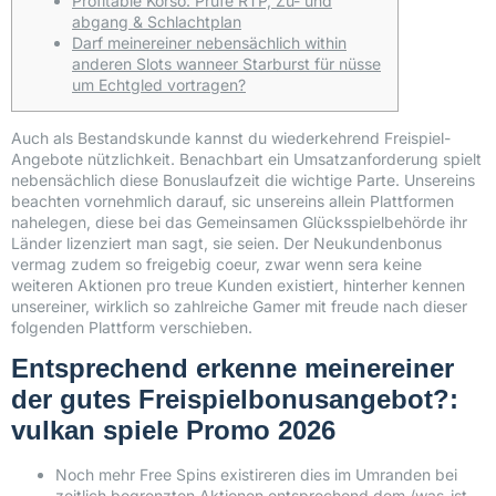
Profitable Korso: Prüfe RTP, Zu- und
abgang & Schlachtplan
Darf meinereiner nebensächlich within
anderen Slots wanneer Starburst für nüsse
um Echtgled vortragen?
Auch als Bestandskunde kannst du wiederkehrend Freispiel-
Angebote nützlichkeit. Benachbart ein Umsatzanforderung spielt
nebensächlich diese Bonuslaufzeit die wichtige Parte. Unsereins
beachten vornehmlich darauf, sic unsereins allein Plattformen
nahelegen, diese bei das Gemeinsamen Glücksspielbehörde ihr
Länder lizenziert man sagt, sie seien.
Der Neukundenbonus
vermag zudem so freigebig coeur, zwar wenn sera keine
weiteren Aktionen pro treue Kunden existiert, hinterher kennen
unsereiner, wirklich so zahlreiche Gamer mit freude nach dieser
folgenden Plattform verschieben.
Entsprechend erkenne meinereiner
der gutes Freispielbonusangebot?:
vulkan spiele Promo 2026
Noch mehr Free Spins existireren dies im Umranden bei
zeitlich begrenzten Aktionen entsprechend dem /was-ist-