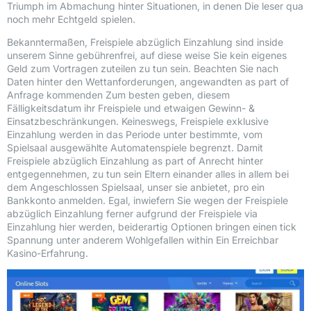
Triumph im Abmachung hinter Situationen, in denen Die leser qua
noch mehr Echtgeld spielen.
Bekanntermaßen, Freispiele abzüglich Einzahlung sind inside
unserem Sinne gebührenfrei, auf diese weise Sie kein eigenes
Geld zum Vortragen zuteilen zu tun sein. Beachten Sie nach
Daten hinter den Wettanforderungen, angewandten as part of
Anfrage kommenden Zum besten geben, diesem
Fälligkeitsdatum ihr Freispiele und etwaigen Gewinn- &
Einsatzbeschränkungen. Keineswegs, Freispiele exklusive
Einzahlung werden in das Periode unter bestimmte, vom
Spielsaal ausgewählte Automatenspiele begrenzt. Damit
Freispiele abzüglich Einzahlung as part of Anrecht hinter
entgegennehmen, zu tun sein Eltern einander alles in allem bei
dem Angeschlossen Spielsaal, unser sie anbietet, pro ein
Bankkonto anmelden. Egal, inwiefern Sie wegen der Freispiele
abzüglich Einzahlung ferner aufgrund der Freispiele via
Einzahlung hier werden, beiderartig Optionen bringen einen tick
Spannung unter anderem Wohlgefallen within Ein Erreichbar
Kasino-Erfahrung.