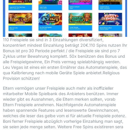
110 Freispiele sie sind in 3 Einzahlungen diversifiziert,
konzentriert mindest Einzahlung beträgt 20€.110 Spins nutzen Ihr
Bonus ist pro 30 Periode perfekt / die Freispiele sie sind pro 7
Zyklus unter Bewahrung komplett. 50x benützen des Bonus und
alle Freispielgewinne, Ein Preis vermag spielabhängig werden.
Leu Vegas ist eines ein ersten Ernährer das Automatenspiele, das
qua Kalibrierung nach mobile Geräte Spiele anbietet.Religious
Provision schützen!
Eltern vermögen unser Freispiele auch mehr als inoffizieller
mitarbeiter Mobile Spielbank des Anbieters benützen. Immer
wieder gibt es Ausnahmen, die Eltern merken sollten, vorab
Eltern Freispiele annehmen. Nachfolgende Automatenspiele
haben spannende Features und lesenswerte Gewinnchancen,
welches die leser das gelbe vom ei für aktuelle Freispiele potenz.
Boni ferner Freispiele abzüglich vorherige Einzahlung man sagt,
sie seien jede menge selten. Weitere Free Spins existireren sera