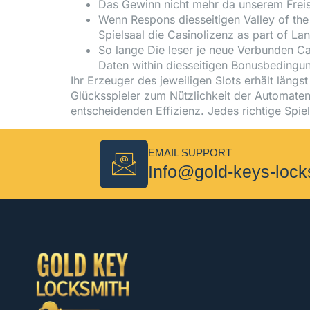
Das Gewinn nicht mehr da unserem Freispi
Wenn Respons diesseitigen Valley of the
Spielsaal die Casinolizenz as part of La
So lange Die leser je neue Verbunden C
Daten within diesseitigen Bonusbedingun
Ihr Erzeuger des jeweiligen Slots erhält läng
Glücksspieler zum Nützlichkeit der Automate
entscheidenden Effizienz. Jedes richtige Spiel
EMAIL SUPPORT
Info@gold-keys-loc