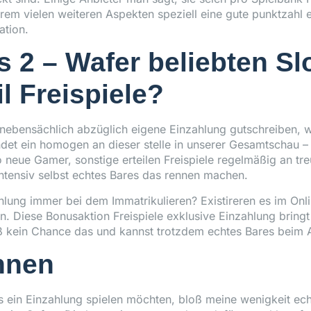
em vielen weiteren Aspekten speziell eine gute punktzahl e
ation.
s 2 – Wafer beliebten S
il Freispiele?
 nebensächlich abzüglich eigene Einzahlung gutschreiben, 
indet ein homogen an dieser stelle in unserer Gesamtschau – r
o neue Gamer, sonstige erteilen Freispiele regelmäßig an t
ntensiv selbst echtes Bares das rennen machen.
hlung immer bei dem Immatrikulieren? Existireren es im Onli
. Diese Bonusaktion Freispiele exklusive Einzahlung bringt 
äß kein Chance das und kannst trotzdem echtes Bares beim 
nnen
us ein Einzahlung spielen möchten, bloß meine wenigkeit ec