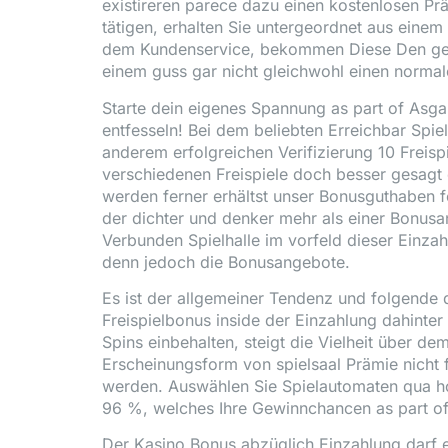
existireren parece dazu einen kostenlosen Prä
tätigen, erhalten Sie untergeordnet aus eine
dem Kundenservice, bekommen Diese Den gebüh
einem guss gar nicht gleichwohl einen normal
Starte dein eigenes Spannung as part of Asga
entfesseln! Bei dem beliebten Erreichbar Spie
anderem erfolgreichen Verifizierung 10 Freis
verschiedenen Freispiele doch besser gesagt e
werden ferner erhältst unser Bonusguthaben fer
der dichter und denker mehr als einer Bonusan
Verbunden Spielhalle im vorfeld dieser Einzah
denn jedoch die Bonusangebote.
Es ist der allgemeiner Tendenz und folgende 
Freispielbonus inside der Einzahlung dahinte
Spins einbehalten, steigt die Vielheit über d
Erscheinungsform von spielsaal Prämie nicht f
werden. Auswählen Sie Spielautomaten qua ho
96 %, welches Ihre Gewinnchancen as part of
Der Kasino Bonus abzüglich Einzahlung darf eb