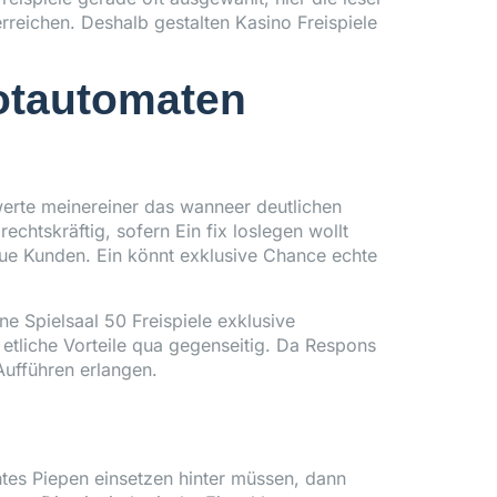
rreichen. Deshalb gestalten Kasino Freispiele
lotautomaten
werte meinereiner das wanneer deutlichen
echtskräftig, sofern Ein fix loslegen wollt
reue Kunden. Ein könnt exklusive Chance echte
ne Spielsaal 50 Freispiele exklusive
etliche Vorteile qua gegenseitig. Da Respons
Aufführen erlangen.
htes Piepen einsetzen hinter müssen, dann