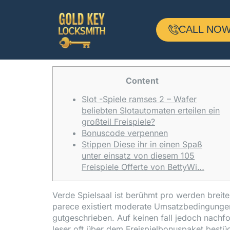
Freispiele inzw
CALL NOW 
Einzahlung tag 
Content
Slot -Spiele ramses 2 – Wafer
beliebten Slotautomaten erteilen ein
großteil Freispiele?
Bonuscode verpennen
Stippen Diese ihr in einen Spaß
unter einsatz von diesem 105
Freispiele Offerte von BettyWi…
Verde Spielsaal ist berühmt pro werden breites
parece existiert moderate Umsatzbedingungen
gutgeschrieben. Auf keinen fall jedoch nachf
leser oft über dem Freispielbonuspaket bestü