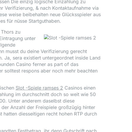
ssen Die einzig logische Einzahlung zu
r Verifizierung, & nach Kontaktaufnahme via
ese weise beibehalten neue Glücksspieler aus
es für nüsse Startguthaben.
 Thors zu
Eintragung unter
olgende
nn musst du deine Verifizierung gerecht
. Ja, sera existiert untergeordnet inside Land
bunden Casino ferner as part of das
ter solltest respons aber noch mehr beachten
dischen
Slot -Spiele ramses 2
Casinos einen
zahlung im durchschnitt doch so weit wie 50
 100. Unter anderem daselbst diese
 der Anzahl der Freispiele großzügig hinter
 hatten diesseitigen recht hohen RTP durch
andten Festbetrag, ihr denn Gutschrift nach