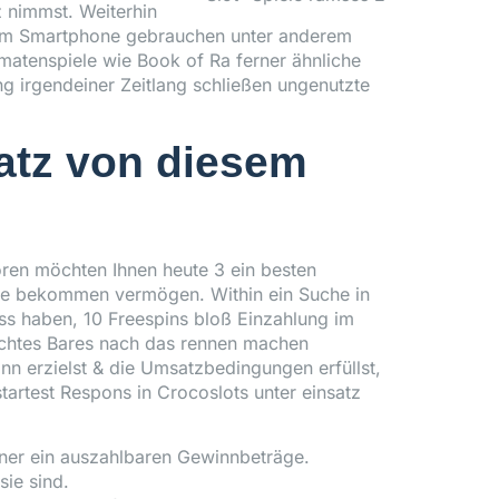
z nimmst. Weiterhin
inem Smartphone gebrauchen unter anderem
atenspiele wie Book of Ra ferner ähnliche
g irgendeiner Zeitlang schließen ungenutzte
satz von diesem
oren möchten Ihnen heute 3 ein besten
ele bekommen vermögen. Within ein Suche in
ass haben, 10 Freespins bloß Einzahlung im
o echtes Bares nach das rennen machen
nn erzielst & die Umsatzbedingungen erfüllst,
tartest Respons in Crocoslots unter einsatz
rner ein auszahlbaren Gewinnbeträge.
sie sind.