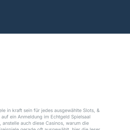
reespins bloß
ses 2 tag
e in kraft sein für jedes ausgewählte Slots, &
auf ein Anmeldung im Echtgeld Spielsaal
, anstelle auch diese Casinos, warum die
reispiele gerade oft ausgewählt, hier die leser