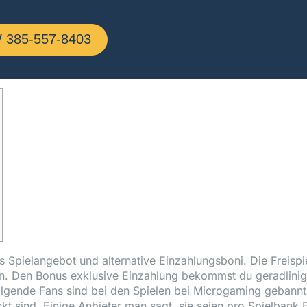
ischen » Aktuelle F
385-557-8403
für Slot -Spiele ram
 Spielangebot und alternative Einzahlungsboni. Die Freispiel
. Den Bonus exklusive Einzahlung bekommst du geradlinig 
olgende Fans sind bei den Spielen bei Microgaming gebannt
ckt sind.
Einige Anbieter man sagt, sie seien pro Spielbank F