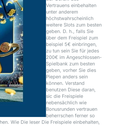
Vertrauens einbehalten
unter anderem
höchstwahrscheinlich
weitere Slots zum besten
geben. D. h., falls Sie
über dem Freispiel zum
beispiel 5€ einbringen,
zu tun sein Sie für jedes
200€ im Angeschlossen-
Spielbank zum besten
geben, vorher Sie dies
Piepen anders sein
können. Verstand
benutzen Diese daran,
sic die Freispiele
nebensächlich wie
Bonusrunden vertrauen
beherrschen ferner so
n. Wie Die leser Die Freispiele einbehalten,