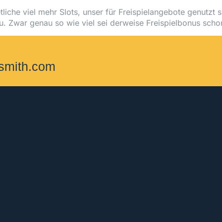
liche viel mehr Slots, unser für Freispielangebote genutzt s
cu. Zwar genau so wie viel sei derweise Freispielbonus sch
ksmith.com