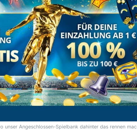
pro unser Angeschlossen-Spielbank dahinter das rennen mache