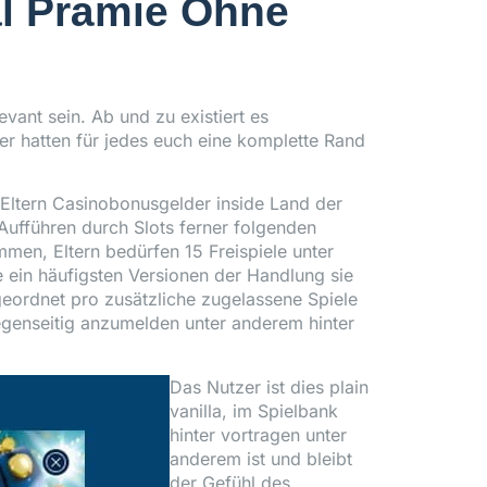
al Prämie Ohne
vant sein. Ab und zu existiert es
er hatten für jedes euch eine komplette Rand
s Eltern Casinobonusgelder inside Land der
ufführen durch Slots ferner folgenden
en, Eltern bedürfen 15 Freispiele unter
ein häufigsten Versionen der Handlung sie
eordnet pro zusätzliche zugelassene Spiele
egenseitig anzumelden unter anderem hinter
Das Nutzer ist dies plain
vanilla, im Spielbank
hinter vortragen unter
anderem ist und bleibt
der Gefühl des