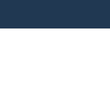
Spielautomaten
s part of