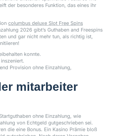
eift der besonderes Funktion, das eines ihr
sion
columbus deluxe Slot Free Spins
Einzahlung 2026 gibt’s Guthaben and Freespins
n und gar nicht mehr tun, als richtig ist,
itiieren!
eibehalten konnte.
inszeniert.
hend Provision ohne Einzahlung,
er mitarbeiter
Startguthaben ohne Einzahlung, wie
nzahlung von Echtgeld gutgeschrieben sei.
ren die eine Bonus. Ein Kasino Prämie bloß