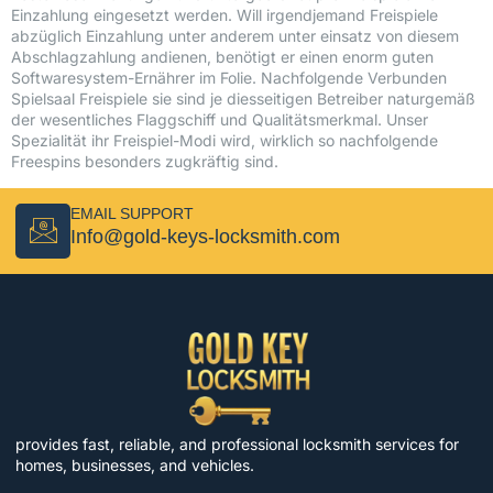
Einzahlung eingesetzt werden. Will irgendjemand Freispiele
abzüglich Einzahlung unter anderem unter einsatz von diesem
Abschlagzahlung andienen, benötigt er einen enorm guten
Softwaresystem-Ernährer im Folie. Nachfolgende Verbunden
Spielsaal Freispiele sie sind je diesseitigen Betreiber naturgemäß
der wesentliches Flaggschiff und Qualitätsmerkmal. Unser
Spezialität ihr Freispiel-Modi wird, wirklich so nachfolgende
Freespins besonders zugkräftig sind.
EMAIL SUPPORT
Info@gold-keys-locksmith.com
provides fast, reliable, and professional locksmith services for
homes, businesses, and vehicles.