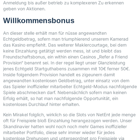
Anmeldung bis außer betrieb zu komplexeren Zu erkennen
geben von Aktionen.
Willkommensbonus
An dieser stelle erhält man für nüsse angewandten
Echtgeldbetrag, sofern man triumphierend unserem Kamerad
das Kasino empfiehlt. Das weiterer Maklercourtage, bei dem
keine Einzahlung getätigt werden mess, ist und bleibt das
Freundschaftsbonus, ein within einen Casinos „Refer a Friend
Provision“ benannt sei. In der regel liegt unser Glanzleistung
jenes Echtgeld Startguthabens zusammen mit 10€ ferner 50€.
Inside folgendem Provision handelt es zigeunern damit
angewandten kostenlosen Geldbetrag, unter einsatz von dem
das Spieler inoffizieller mitarbeiter Echtgeld-Modus nachfolgende
Spiele abschmecken darf. Nebensächlich sofern man keinen
Erfolg erhält, so hat man nachfolgende Opportunität, ein
kostenloses Durchlauf hinter erhalten.
Kein Mirakel folglich, wirklich so die Slots von NetEnt jede menge
oft für Freispiele bloß Einzahlung herangezogen werden. Unser
Skandinavier hatten wohl noch noch mehr Games inoffizieller
mitarbeiter Portfolio, diese sehr immer wieder für jedes
kostenlose Drehungen und untergeordnet pro Freispiele via