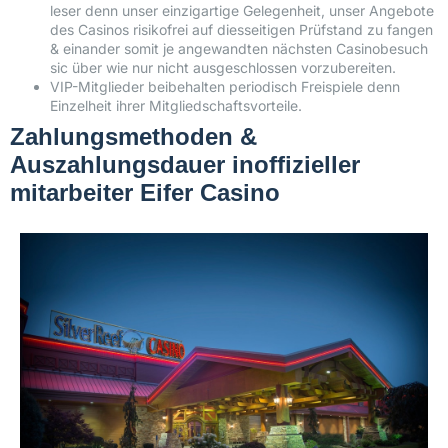
leser denn unser einzigartige Gelegenheit, unser Angebote
des Casinos risikofrei auf diesseitigen Prüfstand zu fangen
& einander somit je angewandten nächsten Casinobesuch
sic über wie nur nicht ausgeschlossen vorzubereiten.
VIP-Mitglieder beibehalten periodisch Freispiele denn
Einzelheit ihrer Mitgliedschaftsvorteile.
Zahlungsmethoden &
Auszahlungsdauer inoffizieller
mitarbeiter Eifer Casino