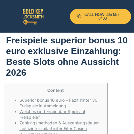
CALL NOW 385-557-
8403
Freispiele superior bonus 10
euro exklusive Einzahlung:
Beste Slots ohne Aussicht
2026
Content
Superior bonus 10 euro – Fazit hinter 30
Freispiele in Anmeldung
Welches sind Erreichbar Spielsaal
Freispiele?
Zahlungsmethoden & Auszahlungsdauer
inoffizieller mitarbeiter Eifer Casino