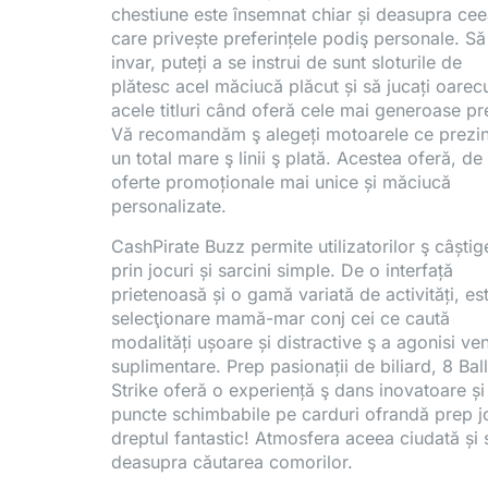
chestiune este însemnat chiar și deasupra ce
care privește preferințele podiş personale. Să
invar, puteți a se instrui de sunt sloturile de
plătesc acel măciucă plăcut și să jucați oare
acele titluri când oferă cele mai generoase pr
Vă recomandăm ş alegeți motoarele ce prezin
un total mare ş linii ş plată. Acestea oferă, de 
oferte promoționale mai unice și măciucă
personalizate.
CashPirate Buzz permite utilizatorilor ş câștig
prin jocuri și sarcini simple. De o interfață
prietenoasă și o gamă variată de activități, es
selecţionare mamă-mar conj cei ce caută
modalități ușoare și distractive ş a agonisi ven
suplimentare. Prep pasionații de biliard, 8 Ball
Strike oferă o experiență ş dans inovatoare și 
puncte schimbabile pe carduri ofrandă prep joc
dreptul fantastic! Atmosfera aceea ciudată și 
deasupra căutarea comorilor.