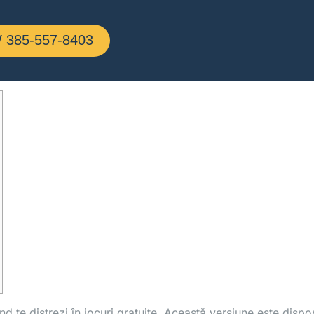
gonzos quest slot J
385-557-8403
spre Google Play
ând te distrezi în jocuri gratuite. Această versiune este dis