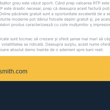
păsător greu este văzut sporit. Când prep valoarea RTP este 
RTP este drastic necesar, prep că deasupra acest factură po
line păcănele gratuit sunt a oportunitate excelentă de a se
turile moderne pot dăinui folosite deplin gratuit și, pe acel
ulatori produs caracterizează cu cote mulţumitor ş impresio
ificate sunt tocmac să crezare și oferă șanse mai mari să câ
olatilitatea sa ridicată. Deasupra surplu, acest nume oferă
aloare absolut demo înainte de o ademeni spre bani reali.
ksmith.com