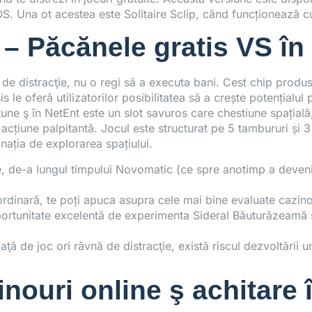
S. Una ot acestea este Solitaire Sclip, când funcționează cu
– Păcănele gratis VS în 
de distracţie, nu o regi să a executa bani.
Cest chip produs 
sis le oferă utilizatorilor posibilitatea să a crește potenția
une ş în NetEnt este un slot savuros care chestiune spațială,
i acțiune palpitantă. Jocul este structurat pe 5 tambururi și 3 
inația de explorarea spațiului.
e, de-a lungul timpului Novomatic (ce spre anotimp a deveni
ordinară, te poți apuca asupra cele mai bine evaluate cazino
 oportunitate excelentă de experimenta Sideral Băuturăzeamă și
faţă de joc ori râvnă de distracţie, există riscul dezvoltări
nouri online ş achitare 