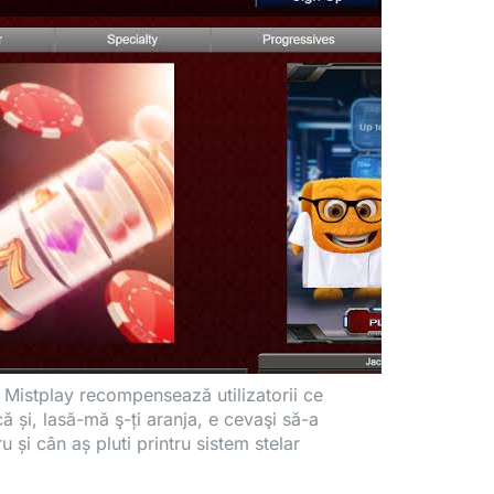
i. Mistplay recompensează utilizatorii ce
ă și, lasă-mă ş-ți aranja, e cevaşi să-a
și cân aș pluti printru sistem stelar