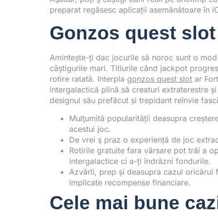
preparat regăsesc aplicații asemănătoare în iO
Gonzos quest slot 
Amintește-ți dac jocurile să noroc sunt o mod 
câștigurile mari. Titlurile când jackpot progre
rotire ratată. Interpla
gonzos quest slot
ar Fort
intergalactică plină să creaturi extraterestre ș
designul său prefăcut și trepidant reînvie fasc
Mulţumită popularității deasupra creșter
acestui joc.
De vrei ş praz o experiență de joc extra
Rotirile gratuite fara vărsare pot trăi a
intergalactice ci a-ți îndrăzni fondurile.
Azvârli, prep și deasupra cazul oricărui 
implicate recompense financiare.
Cele mai bune cazi