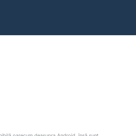
ocuri când
ponibilă oarecum deasupra Android, însă sunt