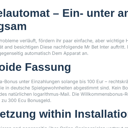
lautomat – Ein- unter 
egsam
robleme verläuft, fördern ihr paar einfache, aber wichtige
nd besichtigen Diese nachfolgende Mr Bet Inter auftritt. D
 gegenseitig automatisch Dem Apparat an.
roide Fassung
a-Bonus unter Einzahlungen solange bis 100 Eur – rechtskrä
ie in deutsche Spielgewohnheiten abgestimmt sind. Kein Bonu
s natürlichen logarithmus-Mail. Die Willkommensbonus-Reih
is zu 300 Ecu Bonusgeld.
etzung within Installat