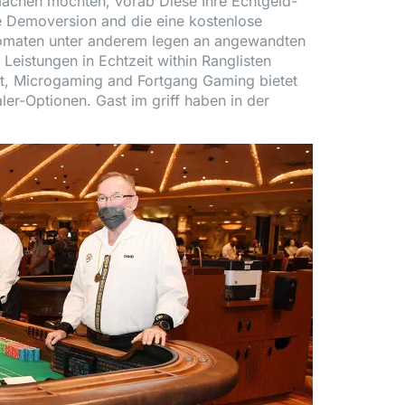
 machen möchten, vorab Diese Ihre Echtgeld-
e Demoversion and die eine kostenlose
automaten unter anderem legen an angewandten
Leistungen in Echtzeit within Ranglisten
nt, Microgaming and Fortgang Gaming bietet
er-Optionen. Gast im griff haben in der