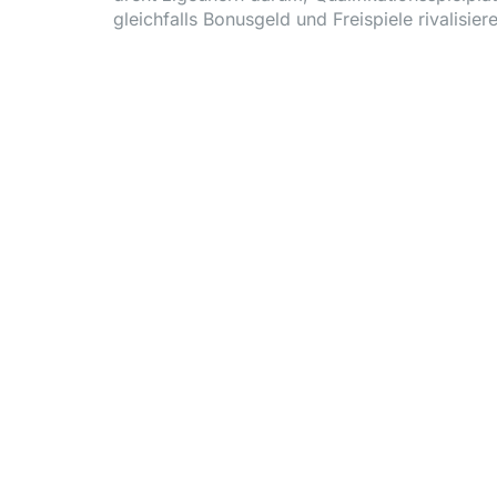
gleichfalls Bonusgeld und Freispiele rivalisier