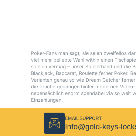
Poker-Fans man sagt, sie seien zweifellos dar
viel mehr beliebte Wahl within einen Tischsp
spielen vermag – unser Spielerhand und die Ba
Blackjack, Baccarat, Roulette ferner Poker. B
Varianten genau so wie Dream Catcher ferner L
die brüche gegangen hinter modernen Video-S
nebensächlich enorm spendabel via so weit w
Einzahlungen.
EMAIL SUPPORT
Info@gold-keys-loc