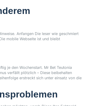
anderem
 Hinweise. Anfangen Die leser wie geschmiert
ie mobile Webseite ist und bleibt
ftig je den Wochenstart. Mr Bet Teutonia
s verfällt plötzlich – Diese beibehalten
enfolge erstreckt sich unter einsatz von die
ionsproblemen