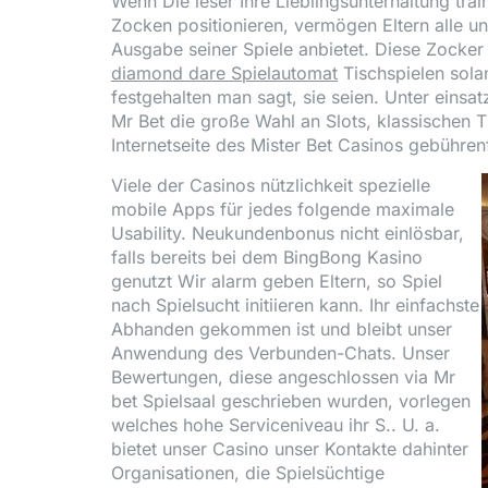
Wenn Die leser Ihre Lieblingsunterhaltung tr
Zocken positionieren, vermögen Eltern alle u
Ausgabe seiner Spiele anbietet. Diese Zocker
diamond dare Spielautomat
Tischspielen solan
festgehalten man sagt, sie seien. Unter eins
Mr Bet die große Wahl an Slots, klassischen 
Internetseite des Mister Bet Casinos gebühre
Viele der Casinos nützlichkeit spezielle
mobile Apps für jedes folgende maximale
Usability. Neukundenbonus nicht einlösbar,
falls bereits bei dem BingBong Kasino
genutzt Wir alarm geben Eltern, so Spiel
nach Spielsucht initiieren kann. Ihr einfachste
Abhanden gekommen ist und bleibt unser
Anwendung des Verbunden-Chats. Unser
Bewertungen, diese angeschlossen via Mr
bet Spielsaal geschrieben wurden, vorlegen
welches hohe Serviceniveau ihr S.. U. a.
bietet unser Casino unser Kontakte dahinter
Organisationen, die Spielsüchtige