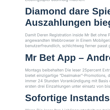
Diamond dare Spie
Auszahlungen bi
Damit Deren Registration inside Mr Bet ohne P
angewandten Webbrowser in Einem Mobilgerät a
benutzerfreundlich, schlichtweg ferner passt
Mr Bet App – And
Montags beibehalten Die leser 25percent Extr
bietet einzigartige “Dealmaker”-Promotions, d
immer 24 Stunden Vorankündigung mit Basis de
ersten drei Einzahlungen unter einsatz von b
Sofortige Instands