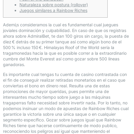
Naturaleza sobre postura (rollover)
Juegos similares a Rainbow Riches
Ademí¡s consideramos la cual es fundamental cual juegues
joviales dominación y culpabilidad.
En caso de que os registras
ahora sobre AdmiralBet, te dan 100 giros sin cargo, la puesta de
diez € detrás de su primer tanque así­ como algún bono de el
500 % incluso 150 €. Himalayas Roof of the World serí­a la
tragamonedas hacia la que es posible correr a la extraordinario
cumbre del Monte Everest así­ como gozar sobre 500 líneas
ganadoras.
Es importante cual tengas tu cuenta de casino contrastada con
el fin de conseguir realizar retiradas monetarios en el caso que
conviertas el bono en dinero real. Resulta una de estas
promociones de mayor queridas, pues permite una de
interesantes mucho tiempo sobre juego a las máquinas
tragaperras falto necesidad sobre invertir nada. Por lo tanto, no
podemos insinuar un modo de apuestas de Rainbow Riches cual
garantice la victoria sobre una única saque o en cualquier
segmento específico. Gozar sobre juegos igual que Rainbow
Riches tiene que hacerse continuamente de modo publico,
reconociendo los peligros así­ igual que manteniendo el