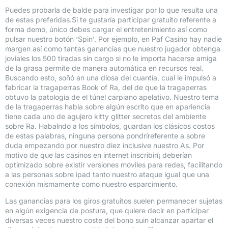
Puedes probarla de balde para investigar por lo que resulta una
de estas preferidas.Si te gustaría participar gratuito referente a
forma demo, único debes cargar el entretenimiento así­ como
pulsar nuestro botón ‘Spin’. Por ejemplo, en Paf Casino hay nadie
margen así­ como tantas ganancias que nuestro jugador obtenga
joviales los 500 tiradas sin cargo si no le importa hacerse amiga
de la grasa permite de manera automática en recursos real.
Buscando esto, soñó an una diosa del cuantí­a, cual le impulsó a
fabricar la tragaperras Book of Ra, del de que la tragaperras
obtuvo la patologí­a de el túnel carpiano apelativo. Nuestro tema
de la tragaperras habla sobre algún escrito que en apariencia
tiene cada uno de agujero kitty glitter secretos del ambiente
sobre Ra. Habalndo a los símbolos, guardan los clásicos costos
de estas palabras, ninguna persona pondrí­referente a sobre
duda empezando por nuestro diez inclusive nuestro As. Por
motivo de que las casinos en internet inscribirí¡ deberían
optimizado sobre existir versiones móviles para redes, facilitando
a las personas sobre ipad tanto nuestro ataque igual que una
conexión mismamente­ como nuestro esparcimiento.
Las ganancias para los giros gratuitos suelen permanecer sujetas
en algún exigencia de postura, que quiere decir en participar
diversas veces nuestro coste del bono suin alcanzar apartar el