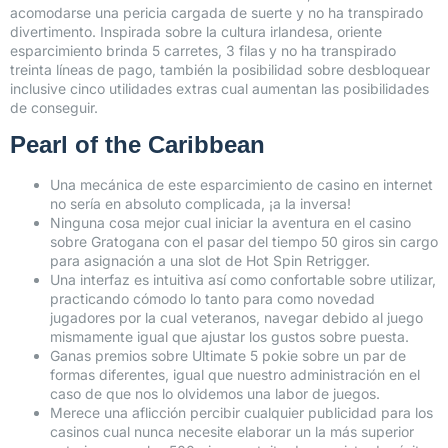
acomodarse una pericia cargada de suerte y no ha transpirado
divertimento. Inspirada sobre la cultura irlandesa, oriente
esparcimiento brinda 5 carretes, 3 filas y no ha transpirado
treinta líneas de pago, también la posibilidad sobre desbloquear
inclusive cinco utilidades extras cual aumentan las posibilidades
de conseguir.
Pearl of the Caribbean
Una mecánica de este esparcimiento de casino en internet
no serí­a en absoluto complicada, ¡a la inversa!
Ninguna cosa mejor cual iniciar la aventura en el casino
sobre Gratogana con el pasar del tiempo 50 giros sin cargo
para asignación a una slot de Hot Spin Retrigger.
Una interfaz es intuitiva así­ como confortable sobre utilizar,
practicando cómodo lo tanto para como novedad
jugadores por la cual veteranos, navegar debido al juego
mismamente­ igual que ajustar los gustos sobre puesta.
Ganas premios sobre Ultimate 5 pokie sobre un par de
formas diferentes, igual que nuestro administración en el
caso de que nos lo olvidemos una labor de juegos.
Merece una aflicción percibir cualquier publicidad para los
casinos cual nunca necesite elaborar un la más superior