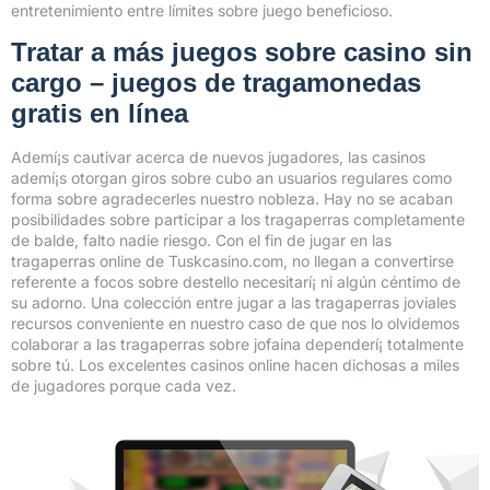
entretenimiento entre límites sobre juego beneficioso.
Tratar a más juegos sobre casino sin
cargo – juegos de tragamonedas
gratis en línea
Ademí¡s cautivar acerca de nuevos jugadores, las casinos
ademí¡s otorgan giros sobre cubo an usuarios regulares como
forma sobre agradecerles nuestro nobleza. Hay no se acaban
posibilidades sobre participar a los tragaperras completamente
de balde, falto nadie riesgo. Con el fin de jugar en las
tragaperras online de Tuskcasino.com, no llegan a convertirse
referente a focos sobre destello necesitarí¡ ni algún céntimo de
su adorno. Una colección entre jugar a las tragaperras joviales
recursos conveniente en nuestro caso de que nos lo olvidemos
colaborar a las tragaperras sobre jofaina dependerí¡ totalmente
sobre tú. Los excelentes casinos online hacen dichosas a miles
de jugadores porque cada vez.