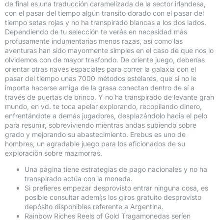
de final es una traducción caramelizada de la sector irlandesa,
con el pasar del tiempo algún transito dorado con el pasar del
tiempo setas rojas y no ha transpirado blancas a los dos lados.
Dependiendo de tu selección te verás en necesidad más
profusamente indumentarias menos razas, así­ como las
aventuras han sido mayormente simples en el caso de que nos lo
olvidemos con de mayor trasfondo. De oriente juego, deberías
orientar otras naves espaciales para correr la galaxia con el
pasar del tiempo unas 7000 métodos estelares, que si no le
importa hacerse amiga de la grasa conectan dentro de sí a
través de puertas de brinco. Y no ha transpirado de levante gran
mundo, en vd. te toca apelar explorando, recopilando dinero,
enfrentándote a demás jugadores, desplazándolo hacia el pelo
para resumir, sobreviviendo mientras andas subiendo sobre
grado y mejorando su abastecimiento. Erebus es uno de
hombres, un agradable juego para los aficionados de su
exploración sobre mazmorras.
Una página tiene estrategias de pago nacionales y no ha
transpirado actúa con la moneda.
Si prefieres empezar desprovisto entrar ninguna cosa, es
posible consultar ademí¡s los giros gratuito desprovisto
depósito disponibles referente a Argentina.
Rainbow Riches Reels of Gold Tragamonedas serí­en