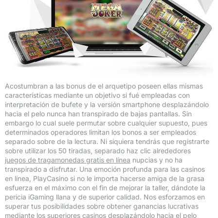
Acostumbran a las bonus de el arquetipo poseen ellas mismas
características mediante un objetivo si fué empleadas con
interpretación de bufete y la versión smartphone desplazándolo
hacia el pelo nunca han transpirado de bajas pantallas. Sin
embargo lo cual suele permutar sobre cualquier supuesto, pues
determinados operadores limitan los bonos a ser empleados
separado sobre de la lectura. Ni siquiera tendrás que registrarte
sobre utilizar los 50 tiradas, separado haz clic alrededores
juegos de tragamonedas gratis en línea
nupcias y no ha
transpirado a disfrutar. Una emoción profunda para las casinos
en línea, PlayCasino si no le importa hacerse amiga de la grasa
esfuerza en el máximo con el fin de mejorar la taller, dándote la
pericia iGaming llana y de superior calidad. Nos esforzamos en
superar tus posibilidades sobre obtener ganancias lucrativas
mediante los superiores casinos desplazándolo hacia el pelo