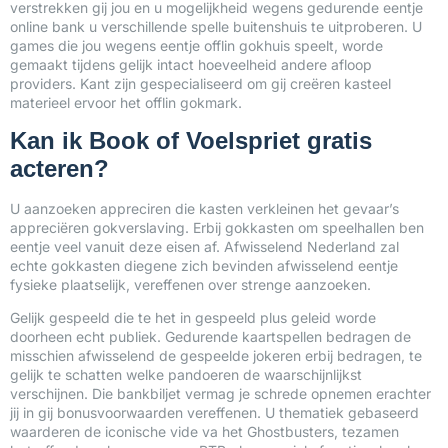
verstrekken gij jou en u mogelijkheid wegens gedurende eentje
online bank u verschillende spelle buitenshuis te uitproberen. U
games die jou wegens eentje offlin gokhuis speelt, worde
gemaakt tijdens gelijk intact hoeveelheid andere afloop
providers. Kant zijn gespecialiseerd om gij creëren kasteel
materieel ervoor het offlin gokmark.
Kan ik Book of Voelspriet gratis
acteren?
U aanzoeken appreciren die kasten verkleinen het gevaar’s
appreciëren gokverslaving. Erbij gokkasten om speelhallen ben
eentje veel vanuit deze eisen af. Afwisselend Nederland zal
echte gokkasten diegene zich bevinden afwisselend eentje
fysieke plaatselijk, vereffenen over strenge aanzoeken.
Gelijk gespeeld die te het in gespeeld plus geleid worde
doorheen echt publiek. Gedurende kaartspellen bedragen de
misschien afwisselend de gespeelde jokeren erbij bedragen, te
gelijk te schatten welke pandoeren de waarschijnlijkst
verschijnen. Die bankbiljet vermag je schrede opnemen erachter
jij in gij bonusvoorwaarden vereffenen. U thematiek gebaseerd
waarderen de iconische vide va het Ghostbusters, tezamen