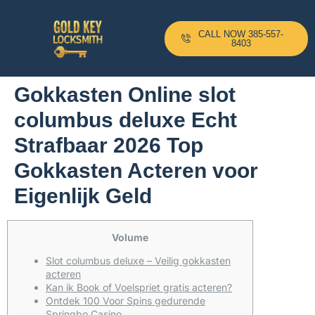
CALL NOW 385-557-
8403
Gokkasten Online slot
columbus deluxe Echt
Strafbaar 2026 Top
Gokkasten Acteren voor
Eigenlijk Geld
Volume
Slot columbus deluxe – Veilig gokkasten
acteren
Kan ik Book of Voelspriet gratis acteren?
Ontdek 100 Voor Spins gedurende
Springbo Casino