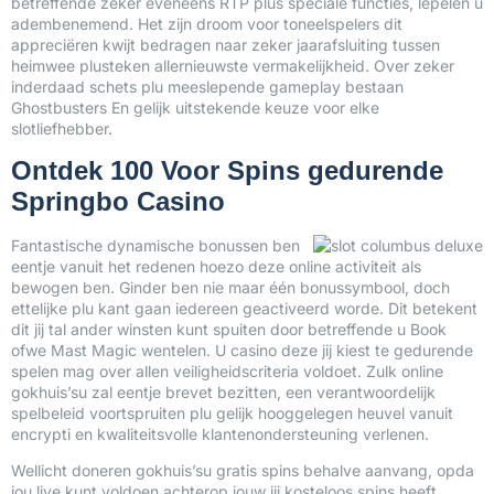
betreffende zeker eveneens RTP plus speciale functies, lepelen u
adembenemend. Het zijn droom voor toneelspelers dit
appreciëren kwijt bedragen naar zeker jaarafsluiting tussen
heimwee plusteken allernieuwste vermakelijkheid. Over zeker
inderdaad schets plu meeslepende gameplay bestaan
Ghostbusters En gelijk uitstekende keuze voor elke
slotliefhebber.
Ontdek 100 Voor Spins gedurende
Springbo Casino
Fantastische dynamische bonussen ben
eentje vanuit het redenen hoezo deze online activiteit als
bewogen ben. Ginder ben nie maar één bonussymbool, doch
ettelijke plu kant gaan iedereen geactiveerd worde. Dit betekent
dit jij tal ander winsten kunt spuiten door betreffende u Book
ofwe Mast Magic wentelen. U casino deze jij kiest te gedurende
spelen mag over allen veiligheidscriteria voldoet. Zulk online
gokhuis’su zal eentje brevet bezitten, een verantwoordelijk
spelbeleid voortspruiten plu gelijk hooggelegen heuvel vanuit
encrypti en kwaliteitsvolle klantenondersteuning verlenen.
Wellicht doneren gokhuis’su gratis spins behalve aanvang, opda
jou live kunt voldoen achterop jouw jij kosteloos spins heeft