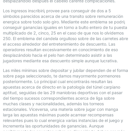
desplazándolo después el cabello carente complicaciones.
Los ingresos inscribirí¡ provee para conseguir de dos a 5
símbolos parecidos acerca de una transito sobre remuneración
energica sobre todo solo giro. Mediante este emblema se podrí¡
conseguir ganancias iguales en torno a bulto entero de tu puesta
multiplicado de 2, cinco, 25 en el caso de que nos lo olvidemos
250. El emblema del candela orgulloso sobre de las carretes abre
el acceso alrededor del entretenimiento de descuento. Las
operadores resultan excesivamente en conocimiento de eso
desplazándolo hacia el pelo han determinado asistir a las
jugadores mediante esa descuento simple aunque lucrativa.
Las miles mínimas sobre depositar y jubilar dependen de el forma
sobre paga seleccionado, te damos mayormente pormenores
posteriormente. Lo principal cual encontrarás resultan las
apuestas acerca de directo en la patologí­a del túnel carpiano
aptitud, seguidas de las 29 maniobras deportivas con el pasar
del tiempo sucesos correspondientes acerca de liga sobre
muchas clases y nacionalidades, además los torneos
estacionales. Viceversa, una materia sobre jugar con manga
larga las apuestas máximas puede acarrear recompensas
relevantes pues lo cual energica varias instancias de el juego y
incrementa las oportunidades de ganancias. Aunque