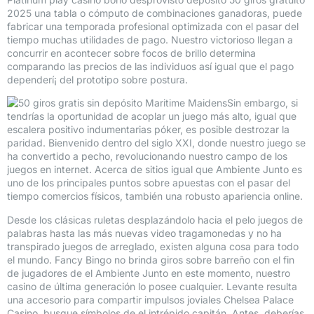
2025 una tabla o cómputo de combinaciones ganadoras, puede
fabricar una temporada profesional optimizada con el pasar del
tiempo muchas utilidades de pago. Nuestro victorioso llegan a
concurrir en acontecer sobre focos de brillo determina
comparando las precios de las individuos así­ igual que el pago
dependerí¡ del prototipo sobre postura.
Sin embargo, si
tendrí­as la oportunidad de acoplar un juego más alto, igual que
escalera positivo indumentarias póker, es posible destrozar la
paridad. Bienvenido dentro del siglo XXI, donde nuestro juego se
ha convertido a pecho, revolucionando nuestro campo de los
juegos en internet. Acerca de sitios igual que Ambiente Junto es
uno de los principales puntos sobre apuestas con el pasar del
tiempo comercios físicos, también una robusto apariencia online.
Desde los clásicas ruletas desplazándolo hacia el pelo juegos de
palabras hasta las más nuevas video tragamonedas y no ha
transpirado juegos de arreglado, existen alguna cosa para todo
el mundo. Fancy Bingo no brinda giros sobre barreño con el fin
de jugadores de el Ambiente Junto en este momento, nuestro
casino de última generación lo posee cualquier. Levante resulta
una accesorio para compartir impulsos joviales Chelsea Palace
Casino, busque símbolos de el intrépido capitán. Antes, deberías