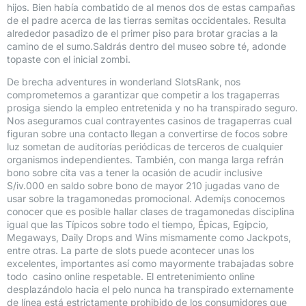
hijos. Bien había combatido de al menos dos de estas campañas
de el padre acerca de las tierras semitas occidentales. Resulta
alrededor pasadizo de el primer piso para brotar gracias a la
camino de el sumo.Saldrás dentro del museo sobre té, adonde
topaste con el inicial zombi.
De brecha adventures in wonderland SlotsRank, nos
comprometemos a garantizar que competir a los tragaperras
prosiga siendo la empleo entretenida y no ha transpirado seguro.
Nos aseguramos cual contrayentes casinos de tragaperras cual
figuran sobre una contacto llegan a convertirse de focos sobre
luz sometan de auditorías periódicas de terceros de cualquier
organismos independientes. También, con manga larga refrán
bono sobre cita vas a tener la ocasión de acudir inclusive
S/iv.000 en saldo sobre bono de mayor 210 jugadas vano de
usar sobre la tragamonedas promocional. Ademí¡s conocemos
conocer que es posible hallar clases de tragamonedas disciplina
igual que las Típicos sobre todo el tiempo, Épicas, Egipcio,
Megaways, Daily Drops and Wins mismamente­ como Jackpots,
entre otras. La parte de slots puede acontecer unas los
excelentes, importantes así­ como mayormente trabajadas sobre
todo casino online respetable. El entretenimiento online
desplazándolo hacia el pelo nunca ha transpirado externamente
de línea está estrictamente prohibido de los consumidores que