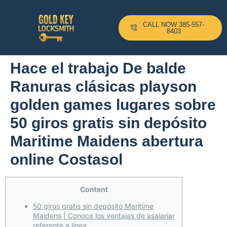
CALL NOW 385-557-
8403
Hace el trabajo De balde
Ranuras clásicas playson
golden games lugares sobre
50 giros gratis sin depósito
Maritime Maidens abertura
online Costasol
Content
50 giros gratis sin depósito Maritime
Maidens | Conoce los ventajas de asalariar
referente a línea