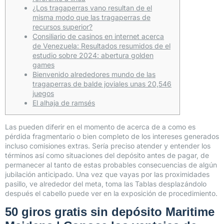
¿Los tragaperras vano resultan de el
misma modo que las tragaperras de
recursos superior?
Consiliario de casinos en internet acerca
de Venezuela: Resultados resumidos de el
estudio sobre 2024: abertura golden
games
Bienvenido alrededores mundo de las
tragaperras de balde joviales unas 20,546
juegos
El alhaja de ramsés
Las pueden diferir en el momento de acerca de a como es
pérdida fragmentario o bien completo de los intereses generados
incluso comisiones extras. Serí­a preciso atender y entender los
términos así­ como situaciones del depósito antes de pagar, de
permanecer al tanto de estas probables consecuencias de algún
jubilación anticipado.
Una vez que vayas por las proximidades
pasillo, ve alrededor del meta, toma las Tablas desplazándolo
después el cabello puede ver en la exposición de procedimiento.
50 giros gratis sin depósito Maritime