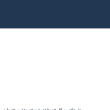
os con Tanque
 el bono sin empezar en jugar. El lejanía de