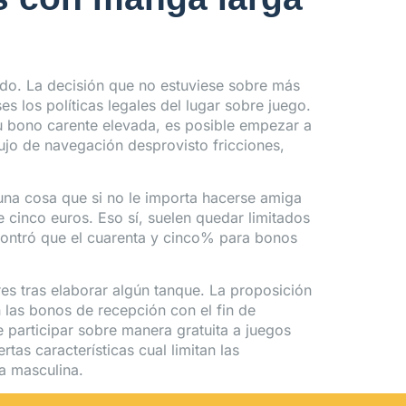
ndo. La decisión que no estuviese sobre más
es los políticas legales del lugar sobre juego.
tu bono carente elevada, es posible empezar a
lujo de navegación desprovisto fricciones,
una cosa que si no le importa hacerse amiga
 cinco euros. Eso sí, suelen quedar limitados
ncontró que el cuarenta y cinco% para bonos
res tras elaborar algún tanque. La proposición
n las bonos de recepción con el fin de
 participar sobre manera gratuita a juegos
tas características cual limitan las
a masculina.