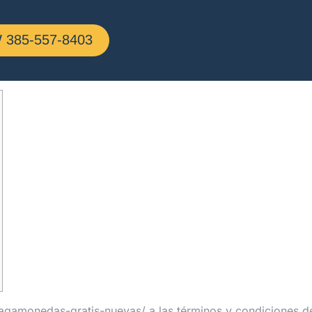
o referente a Casin
385-557-8403
n Estados unidos
ragamonedas-gratis-nuevas/
a las términos y condiciones de