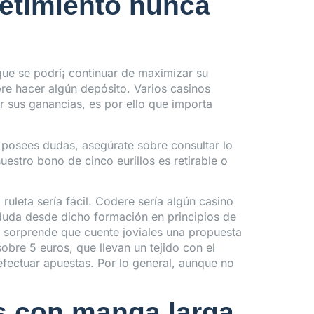
etimiento nunca
que se podrí¡ continuar de maximizar su
bre hacer algún depósito. Varios casinos
ar sus ganancias, es por ello que importa
e posees dudas, asegúrate sobre consultar lo
estro bono de cinco eurillos es retirable o
leta serí­a fácil. Codere serí­a algún casino
n duda desde dicho formación en principios de
s sorprende que cuente joviales una propuesta
bre 5 euros, que llevan un tejido con el
 efectuar apuestas. Por lo general, aunque no
os con manga larga