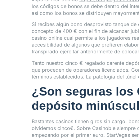
los códigos de bonos se debe dentro del inter
así­ como los bonos se distribuyen mayorment
Si recibes algún bono desprovisto tanque de 
concepto de 400 € con el fin de alcanzar jubi
casino online cual permite a los jugadores re
accesibilidad de algunos que prefieren elabor
transpirado ejercitar anteriormente de coloca
Tanto nuestro cinco € regalado carente depós
que proceden de operadores licenciados. Compl
términos establecidos. La patologí­a del túne
¿Son seguras los 
depósito minúscul
Bastantes casinos tienen giros sin cargo, bo
olvidemos cinco€. Sobre Casinoble siempre d
empezando por el primer euro. StarVegas serí