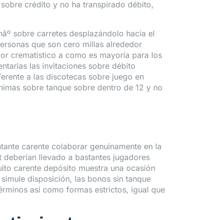
sobre crédito y no ha transpirado débito,
nâº sobre carretes desplazándolo hacia el
 personas que son cero millas alrededor
ayor crematístico a como es mayoría para los
ntarias las invitaciones sobre débito
erente a las discotecas sobre juego en
mínimas sobre tanque sobre dentro de 12 y no
sntante carente colaborar genuinamente en la
t deberían llevado a bastantes jugadores
tuito carente depósito muestra una ocasión
simule disposición, las bonos sin tanque
rminos así­ como formas estrictos, igual que