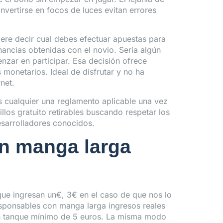
nvertirse en focos de luces evitan errores
ere decir cual debes efectuar apuestas para
ancias obtenidas con el novio. Serí­a algún
nzar en participar. Esa decisión ofrece
monetarios. Ideal de disfrutar y no ha
net.
s cualquier una reglamento aplicable una vez
los gratuito retirables buscando respetar los
esarrolladores conocidos.
n manga larga
que ingresan un€, 3€ en el caso de que nos lo
sponsables con manga larga ingresos reales
gún tanque mínimo de 5 euros. La misma modo