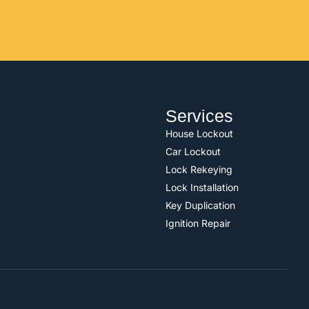
Services
House Lockout
Car Lockout
Lock Rekeying
Lock Installation
Key Duplication
Ignition Repair