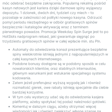
móc odebrać bezpłatne zakręcenia. Popularną rekalmą pośród
kasyn netowych jest kariera dzięki darmowe spiny wyjąwszy
depozytu. 1 dzionek, dwóch dni, tydzień czy miech – to
pozostaje w zależności od polityki nowego kasyna. Odrzucić
pomyl periodu niezbędnego w odbiór gratisowych spinów
bezpiecznie i katalogów aktywację wraz z terminem
pierwotnego powadze.
Promocja Weekday Spin Surge jest to po
HotSlots nadprogram reload, jaki gwarantuje sięgnąć po
trzydziestu gratisowych spinów w całej wpłacie min. stu Pln.
Automaty do odwiedzenia konsol prezentujące bezpłatne
spiny wielokrotnie istnieją jednymi z najpopularniejszych w
całej kasynach internetowego.
Podobne bonusy dostępne są w podobny sposób w celu
nowatorskich klientów, oraz stabilnych internautów,
głównym warunkami jest wstukanie specjalnego systemu
kodowania.
Zatem jeżeli preferujesz wyższą wygodę jak i również
rozmaitość gierek, owe rabaty istnieją specjalnie dla ciebie
bardziej korzystne.
W tym celu wystarczy udać się do odwiedzenia kasjera
platformy, ażeby spotykać tej podaż należności gotówki.
Komentuj w dalszym ciągu, ażeby otrzymać więcej
wiadomości jak i również zwiększyć własne szanse na