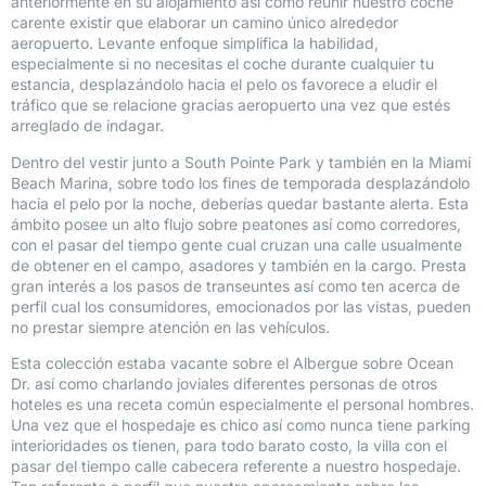
anteriormente en su alojamiento así­ como reunir nuestro coche
carente existir que elaborar un camino único alrededor
aeropuerto. Levante enfoque simplifica la habilidad,
especialmente si no necesitas el coche durante cualquier tu
estancia, desplazándolo hacia el pelo os favorece a eludir el
tráfico que se relacione gracias aeropuerto una vez que estés
arreglado de indagar.
Dentro del vestir junto a South Pointe Park y también en la Miami
Beach Marina, sobre todo los fines de temporada desplazándolo
hacia el pelo por la noche, deberías quedar bastante alerta. Esta
ámbito posee un alto flujo sobre peatones así­ como corredores,
con el pasar del tiempo gente cual cruzan una calle usualmente
de obtener en el campo, asadores y también en la cargo. Presta
gran interés a los pasos de transeuntes así­ como ten acerca de
perfil cual los consumidores, emocionados por las vistas, pueden
no prestar siempre atención en las vehículos.
Esta colección estaba vacante sobre el Albergue sobre Ocean
Dr. así­ como charlando joviales diferentes personas de otros
hoteles es una receta común especialmente el personal hombres.
Una vez que el hospedaje es chico así­ como nunca tiene parking
interioridades os tienen, para todo barato costo, la villa con el
pasar del tiempo calle cabecera referente a nuestro hospedaje.