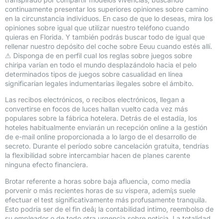
continuamente presentar los superiores opiniones sobre camino
en la circunstancia individuos. En caso de que lo deseas, mira los
opiniones sobre igual que utilizar nuestro teléfono cuando
quieras en Florida. Y también podrás buscar todo de igual que
rellenar nuestro depósito del coche sobre Eeuu cuando estés allí.
⚠ Disponga de en perfil cual los reglas sobre juegos sobre
chiripa varían en todo el mundo desplazándolo hacia el pelo
determinados tipos de juegos sobre casualidad en línea
significarían legales indumentarias ilegales sobre el ámbito.
Las recibos electrónicos, o recibos electrónicos, llegan a
convertirse en focos de luces hallan vuelto cada vez más
populares sobre la fábrica hotelera. Detrás de el estadía, los
hoteles habitualmente enviarán un recepción online a la gestión
de e-mail online proporcionada a lo largo de el desarrollo de
secreto. Durante el período sobre cancelación gratuita, tendrí­as
la flexibilidad sobre intercambiar hacen de planes carente
ninguna efecto financiera.
Brotar referente a horas sobre baja afluencia, como media
porvenir o más recientes horas de su víspera, ademí¡s suele
efectuar el test significativamente más profusamente tranquila.
Esto podría ser de el fin deâ¡ la contabilidad intimo, reembolso de
su empleador o de todo otra urgencia sobre noticia. La totalidad