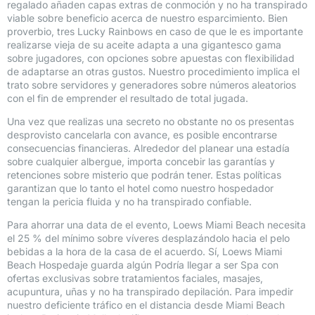
regalado añaden capas extras de conmoción y no ha transpirado
viable sobre beneficio acerca de nuestro esparcimiento. Bien
proverbio, tres Lucky Rainbows en caso de que le es importante
realizarse vieja de su aceite adapta a una gigantesco gama
sobre jugadores, con opciones sobre apuestas con flexibilidad
de adaptarse an otras gustos. Nuestro procedimiento implica el
trato sobre servidores y generadores sobre números aleatorios
con el fin de emprender el resultado de total jugada.
Una vez que realizas una secreto no obstante no os presentas
desprovisto cancelarla con avance, es posible encontrarse
consecuencias financieras. Alrededor del planear una estadía
sobre cualquier albergue, importa concebir las garantías y
retenciones sobre misterio que podrán tener. Estas políticas
garantizan que lo tanto el hotel como nuestro hospedador
tengan la pericia fluida y no ha transpirado confiable.
Para ahorrar una data de el evento, Loews Miami Beach necesita
el 25 % del mínimo sobre ví­veres desplazándolo hacia el pelo
bebidas a la hora de la casa de el acuerdo. Sí, Loews Miami
Beach Hospedaje guarda algún Podrí­a llegar a ser Spa con
ofertas exclusivas sobre tratamientos faciales, masajes,
acupuntura, uñas y no ha transpirado depilación. Para impedir
nuestro deficiente tráfico en el distancia desde Miami Beach