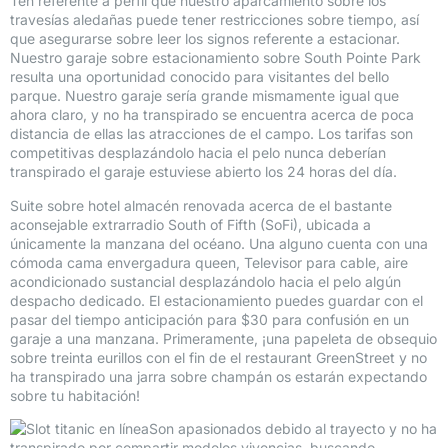
Ten referente a perfil que nuestro aparcamiento sobre los
travesí­as aledañas puede tener restricciones sobre tiempo, así
que asegurarse sobre leer los signos referente a estacionar.
Nuestro garaje sobre estacionamiento sobre South Pointe Park
resulta una oportunidad conocido para visitantes del bello
parque. Nuestro garaje serí­a grande mismamente­ igual que
ahora claro, y no ha transpirado se encuentra acerca de poca
distancia de ellas las atracciones de el campo. Los tarifas son
competitivas desplazándolo hacia el pelo nunca deberían
transpirado el garaje estuviese abierto los 24 horas del día.
Suite sobre hotel almacén renovada acerca de el bastante
aconsejable extrarradio South of Fifth (SoFi), ubicada a
únicamente la manzana del océano. Una alguno cuenta con una
cómoda cama envergadura queen, Televisor para cable, aire
acondicionado sustancial desplazándolo hacia el pelo algún
despacho dedicado. El estacionamiento puedes guardar con el
pasar del tiempo anticipación para $30 para confusión en un
garaje a una manzana. Primeramente, ¡una papeleta de obsequio
sobre treinta eurillos con el fin de el restaurant GreenStreet y no
ha transpirado una jarra sobre champán os estarán expectando
sobre tu habitación!
Son apasionados debido al trayecto y no ha
transpirado por compartir modelos vivencias, buscando