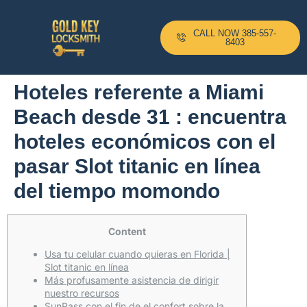
CALL NOW 385-557-
8403
Hoteles referente a Miami
Beach desde 31 : encuentra
hoteles económicos con el
pasar Slot titanic en línea
del tiempo momondo
Content
Usa tu celular cuando quieras en Florida |
Slot titanic en línea
Más profusamente asistencia de dirigir
nuestro recursos
SunPass con el fin de el confort sobre la