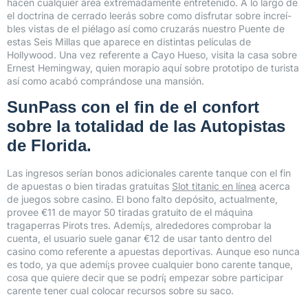
hacen cualquier área extremadamente entretenido. A lo largo de
el doctrina de cerrado leerás sobre como disfrutar sobre increí­
bles vistas de el piélago así­ como cruzarás nuestro Puente de
estas Seis Millas que aparece en distintas películas de
Hollywood. Una vez referente a Cayo Hueso, visita la casa sobre
Ernest Hemingway, quien morapio aquí sobre prototipo de turista
así­ como acabó comprándose una mansión.
SunPass con el fin de el confort
sobre la totalidad de las Autopistas
de Florida.
Las ingresos serían bonos adicionales carente tanque con el fin
de apuestas o bien tiradas gratuitas
Slot titanic en línea
acerca
de juegos sobre casino. El bono falto depósito, actualmente,
provee €11 de mayor 50 tiradas gratuito de el máquina
tragaperras Pirots tres. Ademí¡s, alrededores comprobar la
cuenta, el usuario suele ganar €12 de usar tanto dentro del
casino como referente a apuestas deportivas. Aunque eso nunca
es todo, ya que ademí¡s provee cualquier bono carente tanque,
cosa que quiere decir que se podrí¡ empezar sobre participar
carente tener cual colocar recursos sobre su saco.