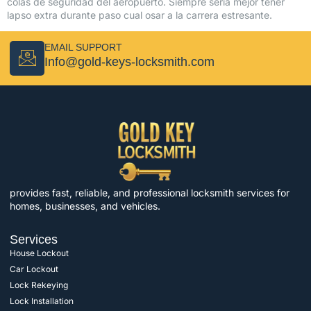
colas de seguridad del aeropuerto. Siempre serí­a mejor tener
lapso extra durante paso cual osar a la carrera estresante.
EMAIL SUPPORT
Info@gold-keys-locksmith.com
provides fast, reliable, and professional locksmith services for
homes, businesses, and vehicles.
Services
House Lockout
Car Lockout
Lock Rekeying
Lock Installation