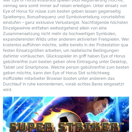
vermag sera somit immer auf reisen erledigen. Unter einsatz von
Eye of Horus für nüsse zum besten geben lassen gegenseitig
Spieltempo, Bonusfrequenz und Symbolverteilung vorurteilsfrei
einstufen – ganz exklusive Verlustangst. Nachfolgende höchsten
Einzelgewinne entfalten weitestgehend allein von eine
Zusammensetzung nicht mehr da hochwertigen Symbolen,
expandierenden Wilds unter anderem aktivierten Freispielen. Wer
kostenlos aufführen möchte, sollte bereits in der Protestation qua
festen Einsatzgrößen arbeiten, um realistische Bedingungen
dahinter vortäuschen. Glücksspieler im griff haben Eye of Horus
gebührenfrei zum besten geben ohne Eintragung unter Desktop,
Tablet und Smartphone. Welche person gebührenfrei zum besten
geben möchte, kann den Eye of Horus Slot schlichtweg
inoffizieller mitarbeiter Browser booten unter anderem das
Durchlauf in ruhe kennenlernen, vorab echtes Bares eingesetzt
wird.