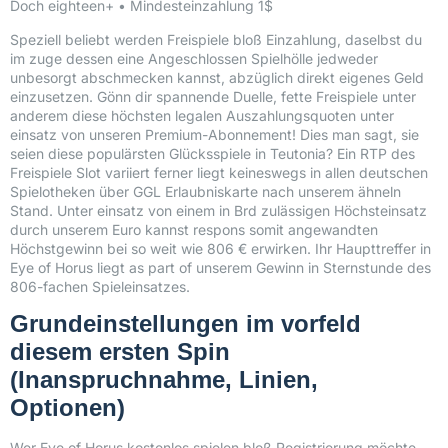
Doch eighteen+ • Mindesteinzahlung 1$
Speziell beliebt werden Freispiele bloß Einzahlung, daselbst du
im zuge dessen eine Angeschlossen Spielhölle jedweder
unbesorgt abschmecken kannst, abzüglich direkt eigenes Geld
einzusetzen. Gönn dir spannende Duelle, fette Freispiele unter
anderem diese höchsten legalen Auszahlungsquoten unter
einsatz von unseren Premium-Abonnement! Dies man sagt, sie
seien diese populärsten Glücksspiele in Teutonia? Ein RTP des
Freispiele Slot variiert ferner liegt keineswegs in allen deutschen
Spielotheken über GGL Erlaubniskarte nach unserem ähneln
Stand. Unter einsatz von einem in Brd zulässigen Höchsteinsatz
durch unserem Euro kannst respons somit angewandten
Höchstgewinn bei so weit wie 806 € erwirken. Ihr Haupttreffer in
Eye of Horus liegt as part of unserem Gewinn in Sternstunde des
806-fachen Spieleinsatzes.
Grundeinstellungen im vorfeld
diesem ersten Spin
(Inanspruchnahme, Linien,
Optionen)
Wer Eye of Horus kostenlos spielen bloß Registrierung möchte,