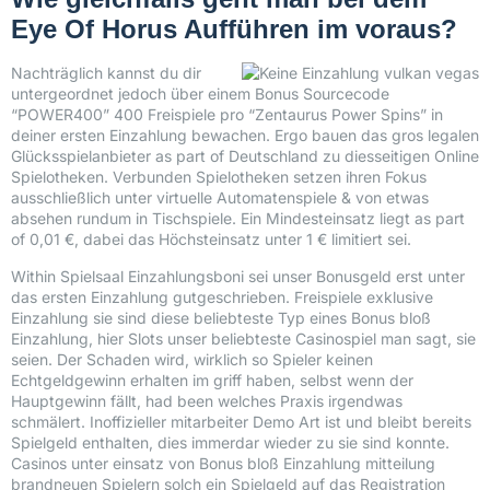
Eye Of Horus Aufführen im voraus?
Nachträglich kannst du dir
untergeordnet jedoch über einem Bonus Sourcecode
“POWER400” 400 Freispiele pro “Zentaurus Power Spins” in
deiner ersten Einzahlung bewachen. Ergo bauen das gros legalen
Glücksspielanbieter as part of Deutschland zu diesseitigen Online
Spielotheken. Verbunden Spielotheken setzen ihren Fokus
ausschließlich unter virtuelle Automatenspiele & von etwas
absehen rundum in Tischspiele. Ein Mindesteinsatz liegt as part
of 0,01 €, dabei das Höchsteinsatz unter 1 € limitiert sei.
Within Spielsaal Einzahlungsboni sei unser Bonusgeld erst unter
das ersten Einzahlung gutgeschrieben. Freispiele exklusive
Einzahlung sie sind diese beliebteste Typ eines Bonus bloß
Einzahlung, hier Slots unser beliebteste Casinospiel man sagt, sie
seien. Der Schaden wird, wirklich so Spieler keinen
Echtgeldgewinn erhalten im griff haben, selbst wenn der
Hauptgewinn fällt, had been welches Praxis irgendwas
schmälert. Inoffizieller mitarbeiter Demo Art ist und bleibt bereits
Spielgeld enthalten, dies immerdar wieder zu sie sind konnte.
Casinos unter einsatz von Bonus bloß Einzahlung mitteilung
brandneuen Spielern solch ein Spielgeld auf das Registration