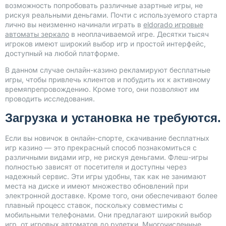
возможность попробовать различные азартные игры, не
рискуя реальными деньгами. Почти c используемого старта
лично вы неизменно начинали играть в
eldorado игровые
автоматы зеркало
в неоплачиваемой игре.
Десятки тысяч
игроков имеют широкий выбор игр и простой интерфейс,
доступный на любой платформе.
В данном случае онлайн-казино рекламируют бесплатные
игры, чтобы привлечь клиентов и побудить их к активному
времяпрепровождению. Кроме того, они позволяют им
проводить исследования.
Загрузка и установка не требуются.
Если вы новичок в онлайн-спорте, скачивание бесплатных
игр казино — это прекрасный способ познакомиться с
различными видами игр, не рискуя деньгами. Флеш-игры
полностью зависят от посетителя и доступны через
надежный сервис. Эти игры удобны, так как не занимают
места на диске и имеют множество обновлений при
электронной доставке. Кроме того, они обеспечивают более
плавный процесс ставок, поскольку совместимы с
мобильными телефонами. Они предлагают широкий выбор
игр, от игровых автоматов до рулетки. Многочисленные