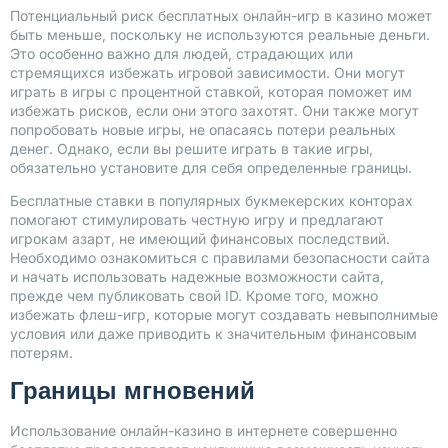
Потенциальный риск бесплатных онлайн-игр в казино может
быть меньше, поскольку не используются реальные деньги.
Это особенно важно для людей, страдающих или
стремящихся избежать игровой зависимости. Они могут
играть в игры с процентной ставкой, которая поможет им
избежать рисков, если они этого захотят. Они также могут
попробовать новые игры, не опасаясь потери реальных
денег. Однако, если вы решите играть в такие игры,
обязательно установите для себя определенные границы.
Бесплатные ставки в популярных букмекерских конторах
помогают стимулировать честную игру и предлагают
игрокам азарт, не имеющий финансовых последствий.
Необходимо ознакомиться с правилами безопасности сайта
и начать использовать надежные возможности сайта,
прежде чем публиковать свой ID. Кроме того, можно
избежать флеш-игр, которые могут создавать невыполнимые
условия или даже приводить к значительным финансовым
потерям.
Границы мгновений
Использование онлайн-казино в интернете совершенно