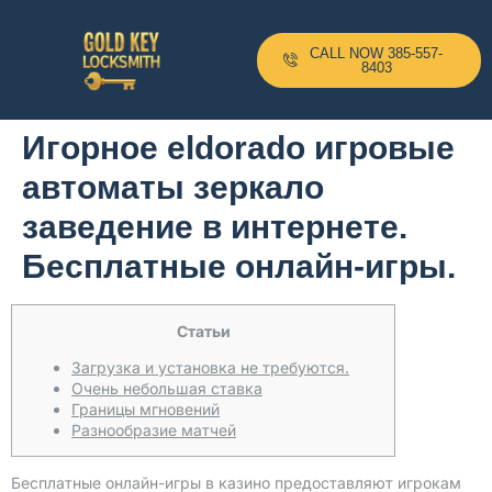
CALL NOW 385-557-
8403
Игорное eldorado игровые
автоматы зеркало
заведение в интернете.
Бесплатные онлайн-игры.
Статьи
Загрузка и установка не требуются.
Очень небольшая ставка
Границы мгновений
Разнообразие матчей
Бесплатные онлайн-игры в казино предоставляют игрокам