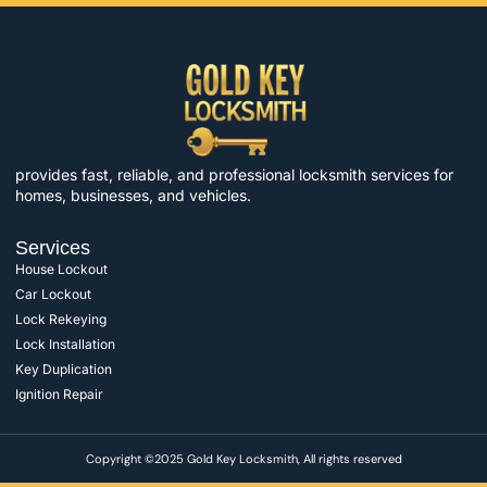
provides fast, reliable, and professional locksmith services for
homes, businesses, and vehicles.
Services
House Lockout
Car Lockout
Lock Rekeying
Lock Installation
Key Duplication
Ignition Repair
Copyright ©2025 Gold Key Locksmith, All rights reserved