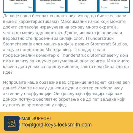
Да ли је наша бесплатна адаптација изнад да бисте сазнали
више о карактеристикама? Максимални износ који можете
добити се такође израчунава на основу много окретаја,
често до милијарду окретаја. Дакле, исплата је одлична и
вероватно сте просечни за онлајн слот. Thunderstruck
Stormchaser је слот машина коју је развио Stormcraft Studios,
а коју је представио Microgaming. Погледајте наш
професионални коментар о Thunderstruck Stormchaser-у који
има анализу за кључно разумевање оног ко игра. Има много
казина доступних за придруживање, зашто неко бира где да
иде?
Испробајте наше обавезне веб странице интернет казина већ
данас! Имајте на уму да нови луди и скатер симболи нису
активни у овој функцији. Ово је случајна функција која вам
доноси потпуно бесплатно окретање са до пет ваљака који
су потпуно претворени у вајлд.
EMAIL SUPPORT
Info@gold-keys-locksmith.com