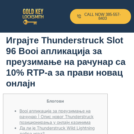
CALL NOW 385-557-
8403
Играјте Thunderstruck Slot
96 Booi апликација за
преузимање на рачунар са
10% RTP-а за прави новац
онлајн
Блогови
Booi апликација за преузимање на
рачунар | Опис новог Thunderstruck
позиционирања у онлајн казинима
Да ли је Thunderstruck Wild Lightning
добра игра?