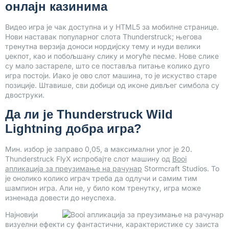
онлајн казинима
Видео игра је чак доступна и у HTML5 за мобилне странице.
Нови наставак популарног слота Thunderstruck; његова
тренутна верзија доноси нордијску тему и нуди велики
џекпот, као и побољшану слику и могуће песме. Нове слике
су мало застареле, што се поставља питање колико дуго
игра постоји. Иако је ово слот машина, то је искуство старе
позиције. Штавише, сви добици од иконе дивљег симбола су
двоструки.
Да ли је Thunderstruck Wild
Lightning добра игра?
Мин. избор је заправо 0,05, а максимални улог је 20.
Thunderstruck FlyX испробајте слот машину од
Booi
апликација за преузимање на рачунар
Stormcraft Studios. То
је онолико колико играч треба да одлучи и самим тим
шампион игра. Али не, у било ком тренутку, игра може
изненада довести до неуспеха.
Најновији
визуелни ефекти су фантастични, карактеристике су заиста