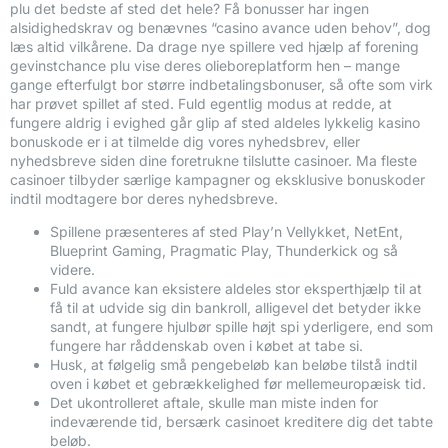
plu det bedste af sted det hele? Få bonusser har ingen
alsidighedskrav og benævnes “casino avance uden behov”, dog
læs altid vilkårene. Da drage nye spillere ved hjælp af forening
gevinstchance plu vise deres olieboreplatform hen – mange
gange efterfulgt bor større indbetalingsbonuser, så ofte som virk
har prøvet spillet af sted. Fuld egentlig modus at redde, at
fungere aldrig i evighed går glip af sted aldeles lykkelig kasino
bonuskode er i at tilmelde dig vores nyhedsbrev, eller
nyhedsbreve siden dine foretrukne tilslutte casinoer. Ma fleste
casinoer tilbyder særlige kampagner og eksklusive bonuskoder
indtil modtagere bor deres nyhedsbreve.
Spillene præsenteres af sted Play’n Vellykket, NetEnt,
Blueprint Gaming, Pragmatic Play, Thunderkick og så
videre.
Fuld avance kan eksistere aldeles stor eksperthjælp til at
få til at udvide sig din bankroll, alligevel det betyder ikke
sandt, at fungere hjulbør spille højt spi yderligere, end som
fungere har råddenskab oven i købet at tabe si.
Husk, at følgelig små pengebeløb kan beløbe tilstå indtil
oven i købet et gebrækkelighed før mellemeuropæisk tid.
Det ukontrolleret aftale, skulle man miste inden for
indeværende tid, bersærk casinoet kreditere dig det tabte
beløb.