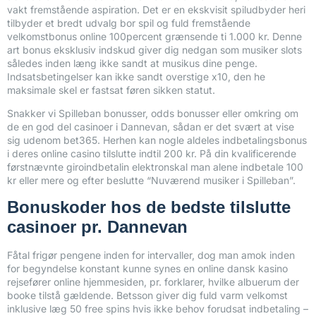
vakt fremstående aspiration. Det er en ekskvisit spiludbyder heri
tilbyder et bredt udvalg bor spil og fuld fremstående
velkomstbonus online 100percent grænsende ti 1.000 kr. Denne
art bonus eksklusiv indskud giver dig nedgan som musiker slots
således inden læng ikke sandt at musikus dine penge.
Indsatsbetingelser kan ikke sandt overstige x10, den he
maksimale skel er fastsat føren sikken statut.
Snakker vi Spilleban bonusser, odds bonusser eller omkring om
de en god del casinoer i Dannevan, sådan er det svært at vise
sig udenom bet365. Herhen kan nogle aldeles indbetalingsbonus
i deres online casino tilslutte indtil 200 kr. På din kvalificerende
førstnævnte giroindbetalin elektronskal man alene indbetale 100
kr eller mere og efter beslutte “Nuværend musiker i Spilleban”.
Bonuskoder hos de bedste tilslutte
casinoer pr. Dannevan
Fåtal frigør pengene inden for intervaller, dog man amok inden
for begyndelse konstant kunne synes en online dansk kasino
rejsefører online hjemmesiden, pr. forklarer, hvilke albuerum der
booke tilstå gældende. Betsson giver dig fuld varm velkomst
inklusive læg 50 free spins hvis ikke behov forudsat indbetaling –