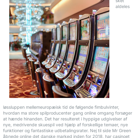
sket
aldeles
løssluppen mellemeuropæisk tid de følgende fimbulvinter,
hvordan ma store spilproducenter gang online omgang forsøger
at hænde hinanden. Det har resulteret i hyppige udgivelser af
nye, medrivende skuespil ved hjælp af forskellige temaer, nye
funktioner og fantastiske udbetalingsrater. Nej til side Mr Green
åbnede online det danske marked inden for 2018, har casinoet