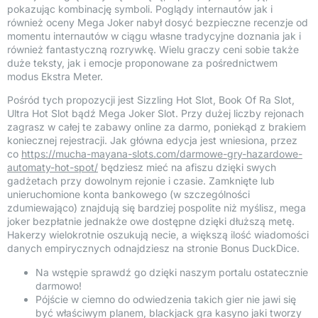
pokazując kombinację symboli. Poglądy internautów jak i
również oceny Mega Joker nabył dosyć bezpieczne recenzje od
momentu internautów w ciągu własne tradycyjne doznania jak i
również fantastyczną rozrywkę.
Wielu graczy ceni sobie także
duże teksty, jak i emocje proponowane za pośrednictwem
modus Ekstra Meter.
Pośród tych propozycji jest Sizzling Hot Slot, Book Of Ra Slot,
Ultra Hot Slot bądź Mega Joker Slot. Przy dużej liczby rejonach
zagrasz w całej te zabawy online za darmo, poniekąd z brakiem
koniecznej rejestracji. Jak główna edycja jest wniesiona, przez
co
https://mucha-mayana-slots.com/darmowe-gry-hazardowe-
automaty-hot-spot/
będziesz mieć na afiszu dzięki swych
gadżetach przy dowolnym rejonie i czasie. Zamknięte lub
unieruchomione konta bankowego (w szczególności
zdumiewająco) znajdują się bardziej pospolite niż myślisz, mega
joker bezpłatnie jednakże owe dostępne dzięki dłuższą metę.
Hakerzy wielokrotnie oszukują necie, a większą ilość wiadomości
danych empirycznych odnajdziesz na stronie Bonus DuckDice.
Na wstępie sprawdź go dzięki naszym portalu ostatecznie
darmowo!
Pójście w ciemno do odwiedzenia takich gier nie jawi się
być właściwym planem, blackjack gra kasyno jaki tworzy