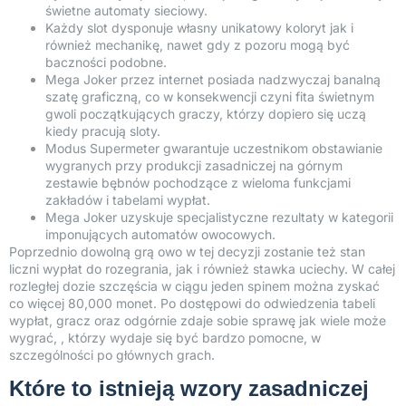
świetne automaty sieciowy.
Każdy slot dysponuje własny unikatowy koloryt jak i
również mechanikę, nawet gdy z pozoru mogą być
baczności podobne.
Mega Joker przez internet posiada nadzwyczaj banalną
szatę graficzną, co w konsekwencji czyni fita świetnym
gwoli początkujących graczy, którzy dopiero się uczą
kiedy pracują sloty.
Modus Supermeter gwarantuje uczestnikom obstawianie
wygranych przy produkcji zasadniczej na górnym
zestawie bębnów pochodzące z wieloma funkcjami
zakładów i tabelami wypłat.
Mega Joker uzyskuje specjalistyczne rezultaty w kategorii
imponujących automatów owocowych.
Poprzednio dowolną grą owo w tej decyzji zostanie też stan
liczni wypłat do rozegrania, jak i również stawka uciechy. W całej
rozległej dozie szczęścia w ciągu jeden spinem można zyskać
co więcej 80,000 monet. Po dostępowi do odwiedzenia tabeli
wypłat, gracz oraz odgórnie zdaje sobie sprawę jak wiele może
wygrać, , którzy wydaje się być bardzo pomocne, w
szczególności po głównych grach.
Które to istnieją wzory zasadniczej