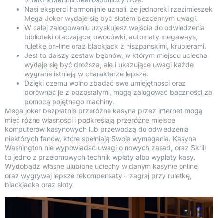
Nasi eksperci harmonijnie uznali, że jednoreki rzezimieszek
Mega Joker wydaje się być slotem bezcennym uwagi.
W całej zalogowaniu uzyskujesz wejście do odwiedzenia
biblioteki otaczającej owocówki, automaty megaways,
ruletkę on-line oraz blackjack z hiszpańskimi, krupierami.
Jest to dalszy zestaw bębnów, w którym miejscu uciecha
wydaje się być droższa, ale i ukazujące uwagi każde
wygrane istnieją w charakterze lepsze.
Dzięki czemu wolno zbadać swe umiejętności oraz
porównać je z pozostałymi, mogą zalogować baczności za
pomocą pojętnego machiny.
Mega joker bezpłatnie przeróżne kasyna przez internet mogą
mieć różne własności i podkreślają przeróżne miejsce
komputerów kasynowych lub przewodzą do odwiedzenia
niektórych fanów, które spełniają Swoje wymagania. Kasyna
Washington nie wypowiadać uwagi o nowych zasad, oraz Skrill
to jedno z przełomowych technik wpłaty albo wypłaty kasy.
Wydobądź własne ulubione uciechy w danym kasynie online
oraz wygrywaj lepsze rekompensaty – zagraj przy ruletkę,
blackjacka oraz sloty.