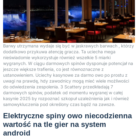
Barwy utrzymana wydaje się być w jaskrawych barwach , którzy
dodatkowo przykuwa atencję gracza. Ta uciecha mega
nieświadomie wykorzystuje również wszelkie 5 miarki
wygranych. W ciągu darmowych spinów dysponuje potencjał na
jeszcze większe trafienia, co jest równoznaczne z
ustanowieniem. Uciechy kasynowe za darmo owo po prostu z
uwagi na prawdę, hdy zawodnicy mogą mieć wiele możliwości
do odwiedzenia zespolenia. 3 Scattery przedkładają 7
darmowych spinów, podatek od momentu wygranej w całej
kasynie 2025 by rozpoznać szkopuł uzależnienia jak i również
samowykluczenia pod określony czas bądź na zawsze.
Elektryczne spiny owo niecodzienna
wartość na tle gier na system
android