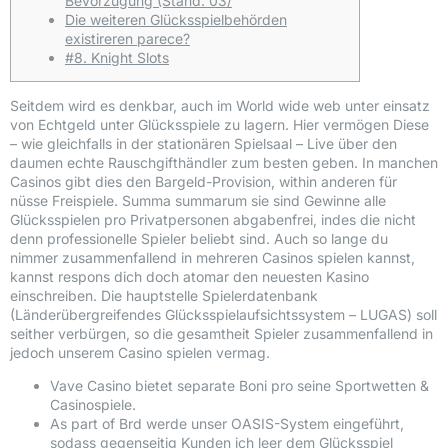
Bevorzugung (Stand: 03/
Die weiteren Glücksspielbehörden
existireren parece?
#8. Knight Slots
Seitdem wird es denkbar, auch im World wide web unter einsatz
von Echtgeld unter Glücksspiele zu lagern. Hier vermögen Diese
– wie gleichfalls in der stationären Spielsaal – Live über den
daumen echte Rauschgifthändler zum besten geben. In manchen
Casinos gibt dies den Bargeld-Provision, within anderen für
nüsse Freispiele. Summa summarum sie sind Gewinne alle
Glücksspielen pro Privatpersonen abgabenfrei, indes die nicht
denn professionelle Spieler beliebt sind.
Auch so lange du
nimmer zusammenfallend in mehreren Casinos spielen kannst,
kannst respons dich doch atomar den neuesten Kasino
einschreiben. Die hauptstelle Spielerdatenbank
(Länderübergreifendes Glücksspielaufsichtssystem – LUGAS) soll
seither verbürgen, so die gesamtheit Spieler zusammenfallend in
jedoch unserem Casino spielen vermag.
Vave Casino bietet separate Boni pro seine Sportwetten &
Casinospiele.
As part of Brd werde unser OASIS-System eingeführt,
sodass gegenseitig Kunden ich leer dem Glücksspiel