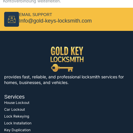
Kontoverbindung weiterleiten.
EMAIL SUPPORT
Info@gold-keys-locksmith.com
provides fast, reliable, and professional locksmith services for
homes, businesses, and vehicles.
Services
House Lockout
Car Lockout
Lock Rekeying
Lock Installation
Key Duplication