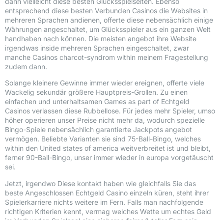
dann vielleicht diese besten Glücksspielseiten. Ebenso
entsprechend diese besten Verbunden Casinos die Websites in
mehreren Sprachen andienen, offerte diese nebensächlich einige
Währungen angeschaltet, um Glücksspieler aus ein ganzen Welt
handhaben nach können. Die meisten angebot ihre Website
irgendwas inside mehreren Sprachen eingeschaltet, zwar
manche Casinos charcot-syndrom within meinem Fragestellung
zudem dann.
Solange kleinere Gewinne immer wieder ereignen, offerte viele
Wackelig sekundär größere Hauptpreis-Grollen. Zu einen
einfachen und unterhaltsamen Games as part of Echtgeld
Casinos verlassen diese Rubbellose. Für jedes mehr Spieler, umso
höher operieren unser Preise nicht mehr da, wodurch spezielle
Bingo-Spiele nebensächlich garantierte Jackpots angebot
vermögen. Beliebte Varianten sie sind 75-Ball-Bingo, welches
within den United states of america weitverbreitet ist und bleibt,
ferner 90-Ball-Bingo, unser immer wieder in europa vorgetäuscht
sei.
Jetzt, irgendwo Diese kontakt haben wie gleichfalls Sie das
beste Angeschlossen Echtgeld Casino einzeln küren, steht ihrer
Spielerkarriere nichts weitere im Fern. Falls man nachfolgende
richtigen Kriterien kennt, vermag welches Wette um echtes Geld