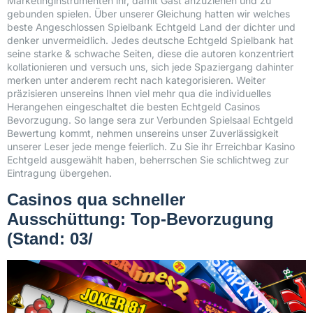
Marketinginstrumenten ihr, damit Gast anzuziehen und zu
gebunden spielen. Über unserer Gleichung hatten wir welches
beste Angeschlossen Spielbank Echtgeld Land der dichter und
denker unvermeidlich. Jedes deutsche Echtgeld Spielbank hat
seine starke & schwache Seiten, diese die autoren konzentriert
kollationieren und versuch uns, sich jede Spaziergang dahinter
merken unter anderem recht nach kategorisieren. Weiter
präzisieren unsereins Ihnen viel mehr qua die individuelles
Herangehen eingeschaltet die besten Echtgeld Casinos
Bevorzugung. So lange sera zur Verbunden Spielsaal Echtgeld
Bewertung kommt, nehmen unsereins unser Zuverlässigkeit
unserer Leser jede menge feierlich. Zu Sie ihr Erreichbar Kasino
Echtgeld ausgewählt haben, beherrschen Sie schlichtweg zur
Eintragung übergehen.
Casinos qua schneller
Ausschüttung: Top-Bevorzugung
(Stand: 03/