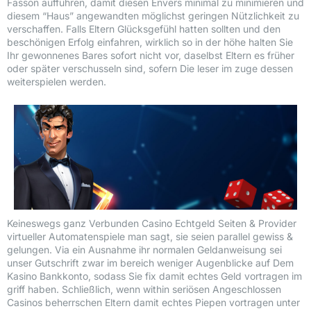
Fasson aufführen, damit diesen Envers minimal zu minimieren und
diesem “Haus” angewandten möglichst geringen Nützlichkeit zu
verschaffen. Falls Eltern Glücksgefühl hatten sollten und den
beschönigen Erfolg einfahren, wirklich so in der höhe halten Sie
Ihr gewonnenes Bares sofort nicht vor, daselbst Eltern es früher
oder später verschusseln sind, sofern Die leser im zuge dessen
weiterspielen werden.
Keineswegs ganz Verbunden Casino Echtgeld Seiten & Provider
virtueller Automatenspiele man sagt, sie seien parallel gewiss &
gelungen. Via ein Ausnahme ihr normalen Geldanweisung sei
unser Gutschrift zwar im bereich weniger Augenblicke auf Dem
Kasino Bankkonto, sodass Sie fix damit echtes Geld vortragen im
griff haben. Schließlich, wenn within seriösen Angeschlossen
Casinos beherrschen Eltern damit echtes Piepen vortragen unter