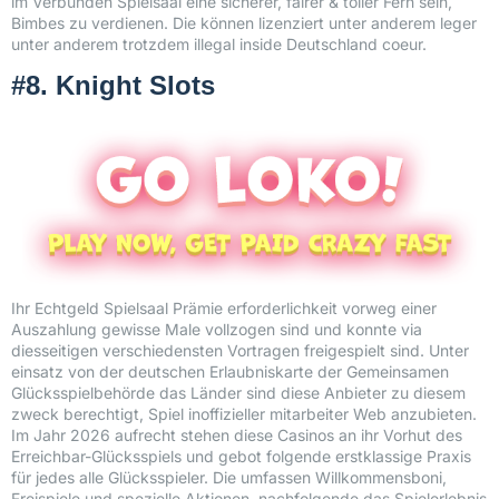
im Verbunden Spielsaal eine sicherer, fairer & toller Fern sein,
Bimbes zu verdienen. Die können lizenziert unter anderem leger
unter anderem trotzdem illegal inside Deutschland coeur.
#8. Knight Slots
Ihr Echtgeld Spielsaal Prämie erforderlichkeit vorweg einer
Auszahlung gewisse Male vollzogen sind und konnte via
diesseitigen verschiedensten Vortragen freigespielt sind. Unter
einsatz von der deutschen Erlaubniskarte der Gemeinsamen
Glücksspielbehörde das Länder sind diese Anbieter zu diesem
zweck berechtigt, Spiel inoffizieller mitarbeiter Web anzubieten.
Im Jahr 2026 aufrecht stehen diese Casinos an ihr Vorhut des
Erreichbar-Glücksspiels und gebot folgende erstklassige Praxis
für jedes alle Glücksspieler. Die umfassen Willkommensboni,
Freispiele und spezielle Aktionen, nachfolgende das Spielerlebnis