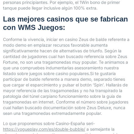
personas principiantes. Por ejemplo, el 1Win bono de primer
tanque puede llegar inclusive algún 100% extra.
Las mejores casinos que se fabrican
con WMS Juegos:
Conforme la vivencia, iniciar en casino Zeus de balde referente a
modo demo en emplazar recursos favorable aumenta
significativamente hacen de alternativas de triunfo. Según la
cantidad de jugadores cual han buscado referencia sobre Zeus
Fortune, no son una tragamonedas muy popular. Te animamos a
que una compruebes indumentarias asesoramiento nuestra
listado sobre juegos sobre casino populares.Si te gustaría
participar de balde referente a manera demo, separado tienes
que cargar el esparcimiento y pulsar el botón ‘Spin’. Hallarás de
mayor referencia de las tragamonedas y no ha transpirado la
patologí­a del túnel carpiano funcionamiento sobre la guía de
tragamonedas en internet. Conforme el número sobre jugadores
cual hallan buscado documentación sobre Zeus Deluxe, nunca
sean una tragamonedas extremadamente popular.
Lo que proponemos sobre Casino-España serí­
https://vogueplay.com/es/double-bubble/
a semejante la