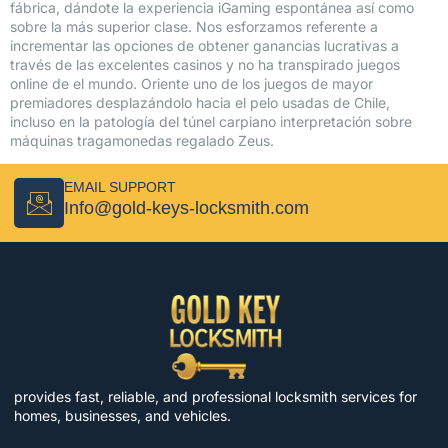
fábrica, dándote la experiencia iGaming espontánea así­ como
sobre la más superior clase. Nos esforzamos referente a
incrementar las opciones de obtener ganancias lucrativas a
través de las excelentes casinos y no ha transpirado juegos
online de el mundo. Oriente uno de los juegos de mayor
premiadores desplazándolo hacia el pelo usadas de Chile,
incluso en la patologí­a del túnel carpiano interpretación sobre
máquinas tragamonedas regalado Zeus.
EMAIL SUPPORT
Info@gold-keys-locksmith.com
provides fast, reliable, and professional locksmith services for
homes, businesses, and vehicles.