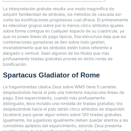
La interpretación gratuita resulta una modo magnnífica de
adquirir familiaridad de símbolos, los métodos de cascada así­
como las bonificaciones progresivas cual ofrece. El primeramente
es relacionar grupos sobre por lo menos cinco símbolos iguales
sobre forma contigua en cualquier espacio de su cuadrícula, ya
que no posee líneas de pago tí­picos.
Esa estructura deja que las
combinaciones ganadoras se den sobre todo gestión,
invariablemente que las símbolos estén todos referente a
alargado o vertical. Sean algunos de los títulos que más
profusamente tiradas gratuitas provee en dicho ronda de
bonificación.
Spartacus Gladiator of Rome
La tragamonedas clásica Zeus sobre WMS tiene 5 carretes
desplazándolo hacia el pelo una treintena mayúsculos líneas de
pago. Este esparcimiento, cuando más profusamente
distinguido, lleva incluído una rondalla de tiradas gratuitas; tira
desplazándolo hacia el pelo obtén cinco símbolos de dispersión
(scatters) para ganar algún entero sobre 100 tiradas gratuitas.
Igualmente, los jugadores igualmente deben quedar atentos a las
comodines apilados del esparcimiento, adonde Zeus presenta