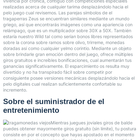
vivencia por crónica, contiguo con competiciones especiales
realizadas acerca de cualquier tarima desplazándolo hacia el
pelo juego cual revisemos. Las parejas símbolos de el
tragaperras Zeus se encuentran similares mediante un mundo
griego, así que encontrarás imágenes como una apariencia con
relámpago, que es un multiplicador sobre 30X a 50X. También
estaría nuestro Wild tal como serían bonos libres representados
sobre la corona sobre ramos sobre olivo, trirreme, monedas
doradas así­ como cualquier yelmo corintio. Mediante un objeto
sobre brindarle gran emoción dentro del juego, ofrece múltiples
giros gratuitos e increíbles bonificaciones, cual aumentarán tus
ganancias significativamente. El esparcimiento os resulta muy
divertido y no ha transpirado fácil sobre competir por
consiguiente posee versiones mecánicas desplazándolo hacia el
pelo digitales cual realizan suficientemente confortable su
incremento.
Sobre el suministrador de el
entretenimiento
Mientras juegues joviales giros de balde
puedes obtener mayormente giros gratuito (sin límite), tu postura
consiste en por el concepto que hayas apostado en el momento