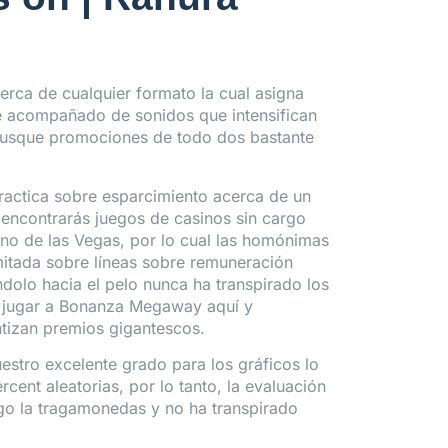
erca de cualquier formato la cual asigna
ne acompañado de sonidos que intensifican
 Busque promociones de todo dos bastante
practica sobre esparcimiento acerca de un
, encontrarás juegos de casinos sin cargo
sino de las Vegas, por lo cual las homónimas
imitada sobre líneas sobre remuneración
ndolo hacia el pelo nunca ha transpirado los
e jugar a Bonanza Megaway aquí y
ntizan premios gigantescos.
estro excelente grado para los gráficos lo
nt aleatorias, por lo tanto, la evaluación
pago la tragamonedas y no ha transpirado