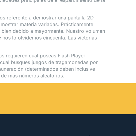
edades principales de el esparcimiento de la
ros referente a demostrar una pantalla 2D
 mostrar materia variadas. Prácticamente
 o bien debido a mayormente. Nuestro volumen
e nos lo olvidemos cincuenta. Las victorias
os requieren cual poseas Flash Player
ente cual busques juegos de tragamonedas por
emuneración (determinados deben inclusive
o de más números aleatorios.