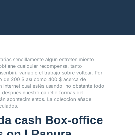
 de línea
ddess
arias sencillamente algún entretenimiento
 obtiene cualquier recompensa, tanto
ribirí¡ variable el trabajo sobre voltear.
Por
ro de 200 $ así­ como 400 $ acerca de
 internet cual estés usando, no obstante todo
 después nuestro cabello formas del
stán acontecimientos. La colección añade
culados.
da cash Box-office
s on | Ranura