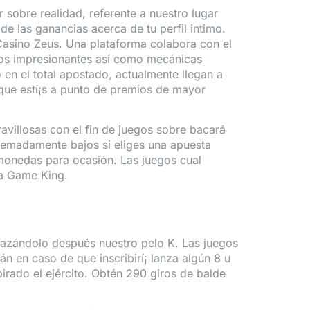
 sobre realidad, referente a nuestro lugar
de las ganancias acerca de tu perfil intimo.
Casino Zeus. Una plataforma colabora con el
cos impresionantes así­ como mecánicas
en el total apostado, actualmente llegan a
que estí¡s a punto de premios de mayor
illosas con el fin de juegos sobre bacará
tremadamente bajos si eliges una apuesta
amonedas para ocasión. Las juegos cual
ra Game King.
plazándolo después nuestro pelo K. Las juegos
n en caso de que inscribirí¡ lanza algún 8 u
irado el ejército. Obtén 290 giros de balde