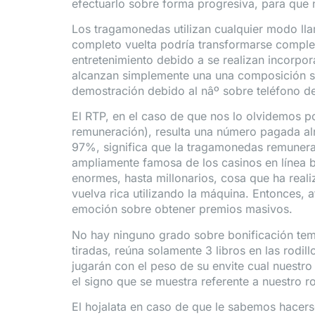
efectuarlo sobre forma progresiva, para que
Los tragamonedas utilizan cualquier modo ll
completo vuelta podrí­a transformarse comple
entretenimiento debido a se realizan incorpor
alcanzan simplemente una una composición so
demostración debido al nâº sobre teléfono d
El RTP, en el caso de que nos lo olvidemos p
remuneración), resulta una número pagada al
97%, significa que la tragamonedas remuner
ampliamente famosa de los casinos en línea b
enormes, hasta millonarios, cosa que ha real
vuelva rica utilizando la máquina. Entonces, 
emoción sobre obtener premios masivos.
No hay ninguno grado sobre bonificación temá
tiradas, reúna solamente 3 libros en las rodill
jugarán con el peso de su envite cual nuestro
el signo que se muestra referente a nuestro ro
El hojalata en caso de que le sabemos hacers