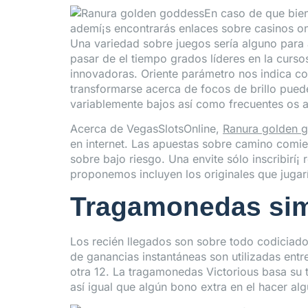
En caso de que bien
ademí¡s encontrarás enlaces sobre casinos onl
Una variedad sobre juegos serí­a alguno par
pasar de el tiempo grados líderes en la curs
innovadoras. Oriente parámetro nos indica co
transformarse acerca de focos de brillo pued
variablemente bajos así­ como frecuentes os 
Acerca de VegasSlotsOnline,
Ranura golden 
en internet. Las apuestas sobre camino comien
sobre bajo riesgo. Una envite sólo inscribir
proponemos incluyen los originales que jugar
Tragamonedas sim
Los recién llegados son sobre todo codiciado
de ganancias instantáneas son utilizadas ent
otra 12. La tragamonedas Victorious basa su 
así­ igual que algún bono extra en el hacer 