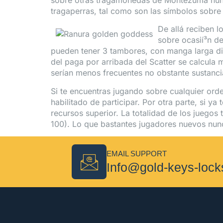
sobre otras tragamonedas de Montezuma nunca
tragaperras, tal como son las símbolos sobre
De allá reciben l
sobre ocasií³n d
pueden tener 3 tambores, con manga larga di
del paga por arribada del Scatter se calcula 
serían menos frecuentes no obstante sustancia
Si te encuentras jugando sobre cualquier ord
habilitado de participar. Por otra parte, si y
recursos superior. La totalidad de los juego
100). Lo que bastantes jugadores nuevos nunca
EMAIL SUPPORT
Info@gold-keys-loc