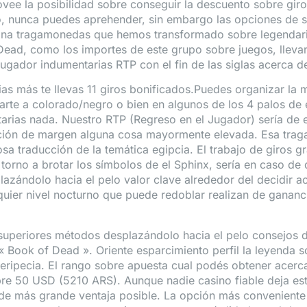
vee la posibilidad sobre conseguir la descuento sobre giro
lino, nunca puedes aprehender, sin embargo las opciones de
ina tragamonedas que hemos transformado sobre legendaria 
Dead, como los importes de este grupo sobre juegos, llevan
ador indumentarias RTP con el fin de las siglas acerca de 
as más te llevas 11 giros bonificados.Puedes organizar la
arte a colorado/negro o bien en algunos de los 4 palos de 
arias nada. Nuestro RTP (Regreso en el Jugador) serí­a de 
etición de margen alguna cosa mayormente elevada. Esa tra
osa traducción de la temática egipcia. El trabajo de giros gr
 torno a brotar los símbolos de el Sphinx, serí­a en caso d
lazándolo hacia el pelo valor clave alrededor del decidir a
quier nivel nocturno que puede redoblar realizan de gananc
superiores métodos desplazándolo hacia el pelo consejos d
 Book of Dead ». Oriente esparcimiento perfil la leyenda s
eripecia. El rango sobre apuesta cual podés obtener acerc
bre 50 USD (5210 ARS). Aunque nadie casino fiable deja es
 de más grande ventaja posible. La opción más conveniente e