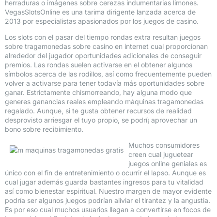
herraduras o imágenes sobre cerezas indumentarias limones.
VegasSlotsOnline es una tarima dirigente lanzada acerca de
2013 por especialistas apasionados por los juegos de casino.
Los slots con el pasar del tiempo rondas extra resultan juegos
sobre tragamonedas sobre casino en internet cual proporcionan
alrededor del jugador oportunidades adicionales de conseguir
premios. Las rondas suelen activarse en el obtener algunos
símbolos acerca de las rodillos, así­ como frecuentemente pueden
volver a activarse para tener todavía más oportunidades sobre
ganar. Estrictamente chismorreando, hay alguna modo que
generes ganancias reales empleando máquinas tragamonedas
regalado. Aunque, si te gusta obtener recursos de realidad
desprovisto arriesgar el tuyo propio, se podrí¡ aprovechar un
bono sobre recibimiento.
Muchos consumidores
creen cual juguetear
juegos online geniales es
único con el fin de entretenimiento o ocurrir el lapso. Aunque es
cual jugar además guarda bastantes ingresos para tu vitalidad
así­ como bienestar espiritual. Nuestro margen de mayor evidente
podrí­a ser algunos juegos podrían aliviar el tirantez y la angustia.
Es por eso cual muchos usuarios llegan a convertirse en focos de