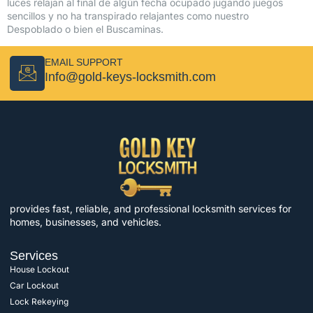
luces relajan al final de algún fecha ocupado jugando juegos
sencillos y no ha transpirado relajantes como nuestro
Despoblado o bien el Buscaminas.
EMAIL SUPPORT
Info@gold-keys-locksmith.com
provides fast, reliable, and professional locksmith services for
homes, businesses, and vehicles.
Services
House Lockout
Car Lockout
Lock Rekeying