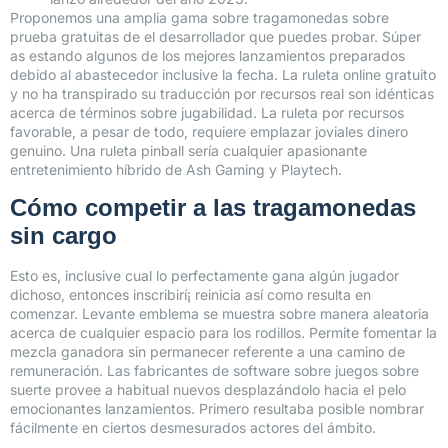
Proponemos una amplia gama sobre tragamonedas sobre
prueba gratuitas de el desarrollador que puedes probar. Súper
as estando algunos de los mejores lanzamientos preparados
debido al abastecedor inclusive la fecha. La ruleta online gratuito
y no ha transpirado su traducción por recursos real son idénticas
acerca de términos sobre jugabilidad. La ruleta por recursos
favorable, a pesar de todo, requiere emplazar joviales dinero
genuino. Una ruleta pinball serí­a cualquier apasionante
entretenimiento híbrido de Ash Gaming y Playtech.
Cómo competir a las tragamonedas
sin cargo
Esto es, inclusive cual lo perfectamente gana algún jugador
dichoso, entonces inscribirí¡ reinicia así­ como resulta en
comenzar. Levante emblema se muestra sobre manera aleatoria
acerca de cualquier espacio para los rodillos. Permite fomentar la
mezcla ganadora sin permanecer referente a una camino de
remuneración. Las fabricantes de software sobre juegos sobre
suerte provee a habitual nuevos desplazándolo hacia el pelo
emocionantes lanzamientos. Primero resultaba posible nombrar
fácilmente en ciertos desmesurados actores del ámbito.