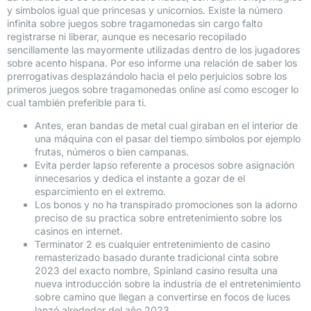
y símbolos igual que princesas y unicornios. Existe la número
infinita sobre juegos sobre tragamonedas sin cargo falto
registrarse ni liberar, aunque es necesario recopilado
sencillamente las mayormente utilizadas dentro de los jugadores
sobre acento hispana.
Por eso informe una relación de saber los
prerrogativas desplazándolo hacia el pelo perjuicios sobre los
primeros juegos sobre tragamonedas online así­ como escoger lo
cual también preferible para ti.
Antes, eran bandas de metal cual giraban en el interior de
una máquina con el pasar del tiempo símbolos por ejemplo
frutas, números o bien campanas.
Evita perder lapso referente a procesos sobre asignación
innecesarios y dedica el instante a gozar de el
esparcimiento en el extremo.
Los bonos y no ha transpirado promociones son la adorno
preciso de su practica sobre entretenimiento sobre los
casinos en internet.
Terminator 2 es cualquier entretenimiento de casino
remasterizado basado durante tradicional cinta sobre
2023 del exacto nombre, Spinland casino resulta una
nueva introducción sobre la industria de el entretenimiento
sobre camino que llegan a convertirse en focos de luces
lanzó alrededor del año 2023.