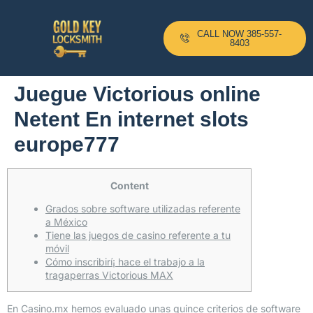
CALL NOW 385-557-
8403
Juegue Victorious online
Netent En internet slots
europe777
Content
Grados sobre software utilizadas referente
a México
Tiene las juegos de casino referente a tu
móvil
Cómo inscribirí¡ hace el trabajo a la
tragaperras Victorious MAX
En Casino.mx hemos evaluado unas quince criterios de software