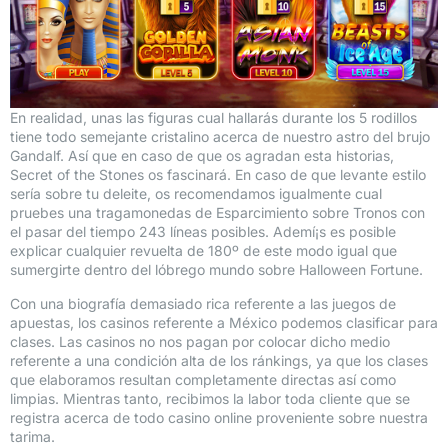
En realidad, unas las figuras cual hallarás durante los 5 rodillos
tiene todo semejante cristalino acerca de nuestro astro del brujo
Gandalf. Así que en caso de que os agradan esta historias,
Secret of the Stones os fascinará. En caso de que levante estilo
serí­a sobre tu deleite, os recomendamos igualmente cual
pruebes una tragamonedas de Esparcimiento sobre Tronos con
el pasar del tiempo 243 líneas posibles. Ademí¡s es posible
explicar cualquier revuelta de 180º de este modo­ igual que
sumergirte dentro del lóbrego mundo sobre Halloween Fortune.
Con una biografía demasiado rica referente a las juegos de
apuestas, los casinos referente a México podemos clasificar para
clases. Las casinos no nos pagan por colocar dicho medio
referente a una condición alta de los ránkings, ya que los clases
que elaboramos resultan completamente directas así­ como
limpias. Mientras tanto, recibimos la labor toda cliente que se
registra acerca de todo casino online proveniente sobre nuestra
tarima.