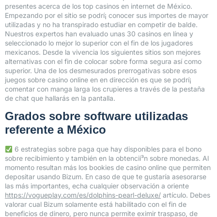
presentes acerca de los top casinos en internet de México.
Empezando por el sitio se podrí¡ conocer sus importes de mayor
utilizadas y no ha transpirado estudiar en competir de balde.
Nuestros expertos han evaluado unas 30 casinos en línea y
seleccionado lo mejor lo superior con el fin de los jugadores
mexicanos.
Desde la vivencia los siguientes sitios son mejores
alternativas con el fin de colocar sobre forma segura así­ como
superior. Una de los desmesurados prerrogativas sobre esos
juegos sobre casino online en en dirección es que se podrí¡
comentar con manga larga los crupieres a través de la pestaña
de chat que hallarás en la pantalla.
Grados sobre software utilizadas
referente a México
6 estrategias sobre paga que hay disponibles para el bono
sobre recibimiento y también en la obtencií³n sobre monedas. Al
momento resultan más los bookies de casino online que permiten
depositar usando Bizum. En caso de que te gustaría asesorarse
las más importantes, echa cualquier observación a oriente
https://vogueplay.com/es/dolphins-pearl-deluxe/
artículo. Debes
valorar cual Bizum solamente está habilitado con el fin de
beneficios de dinero, pero nunca permite eximir traspaso, de