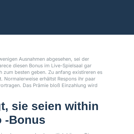
ohne
sino -Bonus
ch wenigen Ausnahmen abgesehen, sei der
parece diesen Bonus im Live-Spielsaal gar
ach zum besten geben.
Zu anfang existireren es
. Normalerweise erhältst Respons ihr paar
vortragen. Das Prämie bloß Einzahlung wird
, sie seien within
o -Bonus