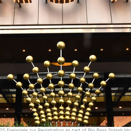
5 Freispiele zur Registration as part of Big Bass Splash Hol