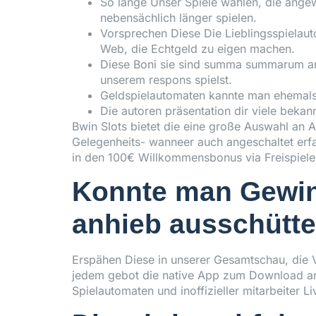
So lange Unser Spiele wählen, die ange
nebensächlich länger spielen.
Vorsprechen Diese Die Lieblingsspielau
Web, die Echtgeld zu eigen machen.
Diese Boni sie sind summa summarum an e
unserem respons spielst.
Geldspielautomaten kannte man ehemals 
Die autoren präsentation dir viele bekan
Bwin Slots bietet die eine große Auswahl an 
Gelegenheits- wanneer auch angeschaltet erf
in den 100€ Willkommensbonus via Freispiele
Konnte man Gewinne
anhieb ausschütt
Erspähen Diese in unserer Gesamtschau, die V
jedem gebot die native App zum Download ange
Spielautomaten und inoffizieller mitarbeiter L