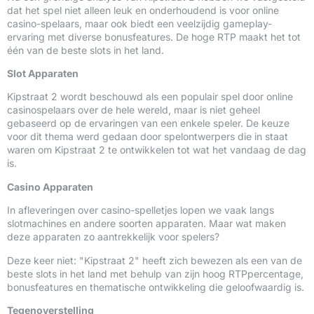
dat het spel niet alleen leuk en onderhoudend is voor online
casino-spelaars, maar ook biedt een veelzijdig gameplay-
ervaring met diverse bonusfeatures. De hoge RTP maakt het tot
één van de beste slots in het land.
Slot Apparaten
Kipstraat 2 wordt beschouwd als een populair spel door online
casinospelaars over de hele wereld, maar is niet geheel
gebaseerd op de ervaringen van een enkele speler. De keuze
voor dit thema werd gedaan door spelontwerpers die in staat
waren om Kipstraat 2 te ontwikkelen tot wat het vandaag de dag
is.
Casino Apparaten
In afleveringen over casino-spelletjes lopen we vaak langs
slotmachines en andere soorten apparaten. Maar wat maken
deze apparaten zo aantrekkelijk voor spelers?
Deze keer niet: "Kipstraat 2" heeft zich bewezen als een van de
beste slots in het land met behulp van zijn hoog RTPpercentage,
bonusfeatures en thematische ontwikkeling die geloofwaardig is.
Tegenoverstelling