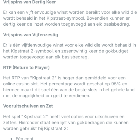
Vrijspins van Dertig Keer
Er kan een vijftienvoudige winst worden bereikt voor elke wild die
wordt behaald in het Kipstraat-symbool. Bovendien kunnen er
dertig keer de inzet worden toegevoegd aan elk basisbedrag.
Vrijspins van Vijfenzestig
Er is één vijftienvoudige winst voor elke wild die wordt behaald in
het Kipstraat 2-symbool, en zesentwintig keer de gokbudget
worden toegevoegd aan elk basisbedrag.
RTP (Return to Player)
Het RTP van "Kipstraat 2" is hoger dan gemiddeld voor een
online casino slot. Het percentage wordt geschat op 95% en
hiermee maakt dit spel één van de beste slots in het gehele land
met de mogelijkheid om geld te verdienen.
Vooruitschuiven en Zet
Het spel "Kipstraat 2" heeft veel opties voor uitschuiven en
zetten. Hieronder staat een lijst van gokbedragen die kunnen
worden gebruikt bij Kipstraat 2:
Eén cent