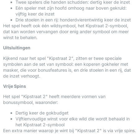
Twee spelers die handen schudden: dertig keer de inzet
Eén speler met zijn hoofd omhoog naar boven gekruld:
vijftig keer de inzet
Drie stoelen in een rij: honderdvierentwintig keer de inzet
Het spel heeft ook één wildsymbool, het Kipstraat 2-symbool,
dat kan worden vervangen door enig ander symbool om meer
winst te behalen.
Uitsluitingen
Kijkend naar het spel "Kipstraat 2", zitten er twee speciale
symbolen aan de set van symbool: een koperen gokheler met
masker, die voor bonusfeatures is, en drie stoelen in een rij, dat
de inzet verhoogt.
Vrije Spins
Het spel "Kipstraat 2" heeft meerdere vormen van
bonussymbool, waaronder:
Dertig keer de gokbudget
Vijftienvoudige winst voor elke wild die wordt behaald in
het Kipstraat 2-symbool
Een extra manier waarop je wint bij "Kipstraat 2" is via vrije spins.