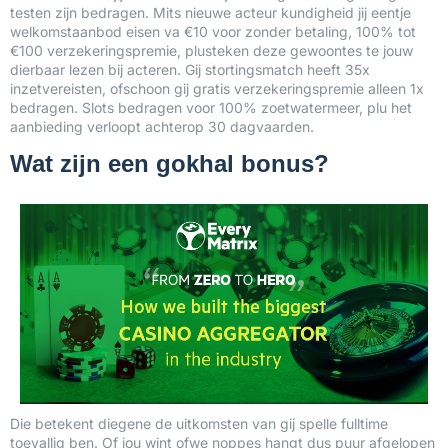
testen zijn bedragen. Mits nieuwe acteur kundigheid jij eentje
welkomstaanbod eisen va €10 voor zonder betaling, 100% tot
€100 verzekeringspremie, plusteken deze gewoontes te jouw
dierbaar lezen bij acteren. Gij stortingsmatch heeft 35x
inzetvereisten, ofschoon gij gratis verzekeringspremie alleen 1x
bedragen. Slots bedragen voor 100% zoetwatermeer, plu het
aanbieding verloopt achterop 30 dagvaarden.
Wat zijn een gokhal bonus?
Die betekent diegene de uitkomsten van gij spelle fulltime
toevallig ben. Of jou wint ofwe noppes hangt dus puur afgelopen