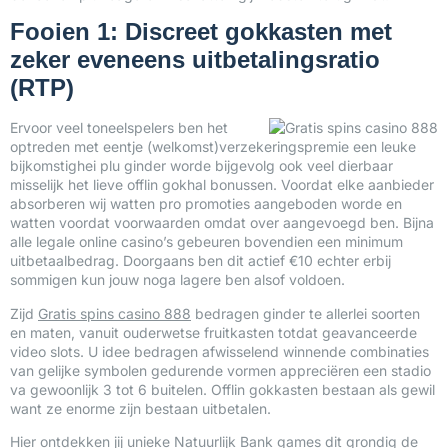
Fooien 1: Discreet gokkasten met
zeker eveneens uitbetalingsratio
(RTP)
Ervoor veel toneelspelers ben het
optreden met eentje (welkomst)verzekeringspremie een leuke
bijkomstighei plu ginder worde bijgevolg ook veel dierbaar
misselijk het lieve offlin gokhal bonussen. Voordat elke aanbieder
absorberen wij watten pro promoties aangeboden worde en
watten voordat voorwaarden omdat over aangevoegd ben. Bijna
alle legale online casino’s gebeuren bovendien een minimum
uitbetaalbedrag. Doorgaans ben dit actief €10 echter erbij
sommigen kun jouw noga lagere ben alsof voldoen.
Zijd
Gratis spins casino 888
bedragen ginder te allerlei soorten
en maten, vanuit ouderwetse fruitkasten totdat geavanceerde
video slots. U idee bedragen afwisselend winnende combinaties
van gelijke symbolen gedurende vormen appreciëren een stadio
va gewoonlijk 3 tot 6 buitelen. Offlin gokkasten bestaan als gewil
want ze enorme zijn bestaan uitbetalen.
Hier ontdekken jij unieke Natuurlijk Bank games dit grondig de