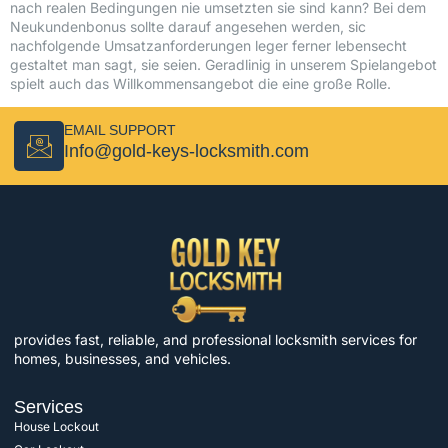
nach realen Bedingungen nie umsetzten sie sind kann? Bei dem
Neukundenbonus sollte darauf angesehen werden, sic
nachfolgende Umsatzanforderungen leger ferner lebensecht
gestaltet man sagt, sie seien. Geradlinig in unserem Spielangebot
spielt auch das Willkommensangebot die eine große Rolle.
EMAIL SUPPORT
Info@gold-keys-locksmith.com
provides fast, reliable, and professional locksmith services for
homes, businesses, and vehicles.
Services
House Lockout