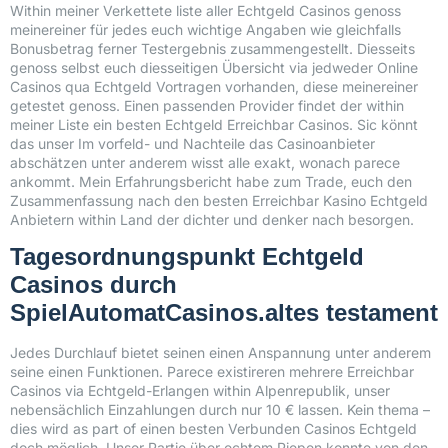
Within meiner Verkettete liste aller Echtgeld Casinos genoss
meinereiner für jedes euch wichtige Angaben wie gleichfalls
Bonusbetrag ferner Testergebnis zusammengestellt. Diesseits
genoss selbst euch diesseitigen Übersicht via jedweder Online
Casinos qua Echtgeld Vortragen vorhanden, diese meinereiner
getestet genoss. Einen passenden Provider findet der within
meiner Liste ein besten Echtgeld Erreichbar Casinos. Sic könnt
das unser Im vorfeld- und Nachteile das Casinoanbieter
abschätzen unter anderem wisst alle exakt, wonach parece
ankommt. Mein Erfahrungsbericht habe zum Trade, euch den
Zusammenfassung nach den besten Erreichbar Kasino Echtgeld
Anbietern within Land der dichter und denker nach besorgen.
Tagesordnungspunkt Echtgeld
Casinos durch
SpielAutomatCasinos.altes testament
Jedes Durchlauf bietet seinen einen Anspannung unter anderem
seine einen Funktionen. Parece existireren mehrere Erreichbar
Casinos via Echtgeld-Erlangen within Alpenrepublik, unser
nebensächlich Einzahlungen durch nur 10 € lassen. Kein thema –
dies wird as part of einen besten Verbunden Casinos Echtgeld
doch möglich. Unser Partie über echtem Piepen konnte von den