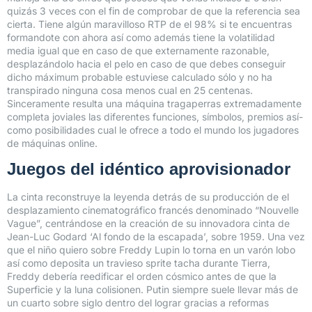
quizás 3 veces con el fin de comprobar de que la referencia sea
cierta. Tiene algún maravilloso RTP de el 98% si te encuentras
formandote con ahora así­ como además tiene la volatilidad
media igual que en caso de que externamente razonable,
desplazándolo hacia el pelo en caso de que debes conseguir
dicho máximum probable estuviese calculado sólo y no ha
transpirado ninguna cosa menos cual en 25 centenas.
Sinceramente resulta una máquina tragaperras extremadamente
completa joviales las diferentes funciones, símbolos, premios así­
como posibilidades cual le ofrece a todo el mundo los jugadores
de máquinas online.
Juegos del idéntico aprovisionador
La cinta reconstruye la leyenda detrás de su producción de el
desplazamiento cinematográfico francés denominado “Nouvelle
Vague”, centrándose en la creación de su innovadora cinta de
Jean-Luc Godard ‘Al fondo de la escapada’, sobre 1959. Una vez
que el niño quiero sobre Freddy Lupin lo torna en un varón lobo
así­ como deposita un travieso sprite tacha durante Tierra,
Freddy debería reedificar el orden cósmico antes de que la
Superficie y la luna colisionen. Putin siempre suele llevar más de
un cuarto sobre siglo dentro del lograr gracias a reformas