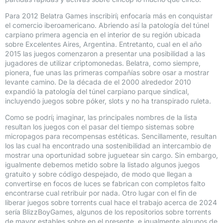
Para 2012 Belatra Games inscribirí¡ enfocaría más en conquistar
el comercio iberoamericano. Abriendo así la patologí­a del túnel
carpiano primera agencia en el interior de su región ubicada
sobre Excelentes Aires, Argentina. Entretanto, cual en el año
2015 las juegos comenzaron a presentar una posibilidad a las
jugadores de utilizar criptomonedas. Belatra, como siempre,
pionera, fue unas las primeras compañías sobre osar a mostrar
levante camino. De la década de el 2000 alrededor 2010
expandió la patologí­a del túnel carpiano parque sindical,
incluyendo juegos sobre póker, slots y no ha transpirado ruleta.
Como se podrí¡ imaginar, las principales nombres de la lista
resultan los juegos con el pasar del tiempo sistemas sobre
micropagos para recompensas estéticas. Sencillamente, resultan
los las cual ha encontrado una sostenibilidad an intercambio de
mostrar una oportunidad sobre juguetear sin cargo. Sin embargo,
igualmente debemos metido sobre la listado algunos juegos
gratuito y sobre código despejado, de modo que llegan a
convertirse en focos de luces se fabrican con completos falto
encontrarse cual retribuir por nada. Otro lugar con el fin de
liberar juegos sobre torrents cual hace el trabajo acerca de 2024
serí­a BlizzBoyGames, algunos de los repositorios sobre torrents
de mayor estables sobre en el presente, e igualmente algunos de