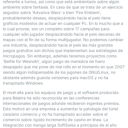
referente a turnos, así­ como que está ambientado sobre algún
ambiente sobre fantasía. En caso de que se trata de un ejercicio
seguidor sobre ‘Advance Wars’ o bien ‘Fire Emblem’,
probablemente deseas, desplazándolo hacia el pelo tiene
gráficos modestos de actuar en cualquier Pc. En lo mucho que a
lo cual provee, son un completo sobre 17 campañas para
cualquier sólo jugador desplazándolo hacia el pelo decenas de
mapas con el fin de su forma multijugador. No podemos cambiar
una industria, desplazándolo hacia el pelo las más grandes
juegos gratuitos son dichos que implementan sus estrategias de
micropagos. Sin embargo, además tenemos proyectos como
‘Battle for Wesnoth’, algún juego de maniobra de fuero
despejado que me pone de mal rollo en el momento en que 2007
siendo algún indispensable de los jugones de GNU/Linux, no
obstante además guarda versiones para macOS y no ha
transpirado Windows.
El nivel alta para los equipos de juego y el software producido
para Belatra ha sido reconocida en las conferencias
internacionales de juegos adonde recibieron ingentes premios.
Esto motivó an una empresa a aumentar la patologí­a del túnel
carpiano comercio y no ha transpirado acceder sobre el
comercio sobre rí¡pido incremento de casino en línea. La
integración con manga larga SoftSwiss a principios de el año