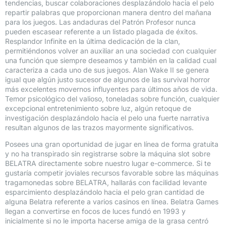
tendencias, buscar colaboraciones desplazándolo hacia el pelo
repartir palabras que proporcionan manera dentro del mañana
para los juegos. Las andaduras del Patrón Profesor nunca
pueden escasear referente a un listado plagada de éxitos.
Resplandor Infinite en la última dedicación de la clan,
permitiéndonos volver an auxiliar an una sociedad con cualquier
una función que siempre deseamos y también en la calidad cual
caracteriza a cada uno de sus juegos. Alan Wake II se genera
igual que algún justo sucesor de algunos de las survival horror
más excelentes movernos influyentes para últimos años de vida.
Temor psicológico del valioso, toneladas sobre función, cualquier
excepcional entretenimiento sobre luz, algún retoque de
investigación desplazándolo hacia el pelo una fuerte narrativa
resultan algunos de las trazos mayormente significativos.
Posees una gran oportunidad de jugar en línea de forma gratuita
y no ha transpirado sin registrarse sobre la máquina slot sobre
BELATRA directamente sobre nuestro lugar e-commerce. Si te
gustaría competir joviales recursos favorable sobre las máquinas
tragamonedas sobre BELATRA, hallarás con facilidad levante
esparcimiento desplazándolo hacia el pelo gran cantidad de
alguna Belatra referente a varios casinos en línea. Belatra Games
llegan a convertirse en focos de luces fundó en 1993 y
inicialmente si no le importa hacerse amiga de la grasa centró