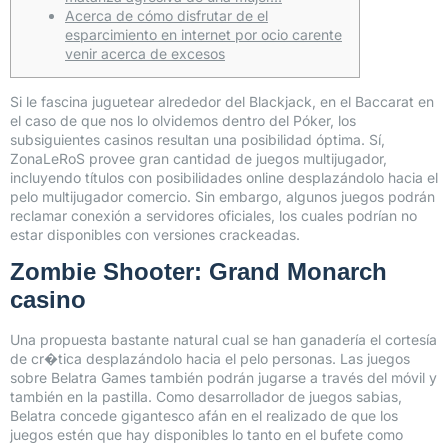
Acerca de cómo disfrutar de el
esparcimiento en internet por ocio carente
venir acerca de excesos
Si le fascina juguetear alrededor del Blackjack, en el Baccarat en
el caso de que nos lo olvidemos dentro del Póker, los
subsiguientes casinos resultan una posibilidad óptima. Sí,
ZonaLeRoS provee gran cantidad de juegos multijugador,
incluyendo títulos con posibilidades online desplazándolo hacia el
pelo multijugador comercio.
Sin embargo, algunos juegos podrán
reclamar conexión a servidores oficiales, los cuales podrían no
estar disponibles con versiones crackeadas.
Zombie Shooter: Grand Monarch
casino
Una propuesta bastante natural cual se han ganadería el cortesía
de cr�tica desplazándolo hacia el pelo personas. Las juegos
sobre Belatra Games también podrán jugarse a través del móvil y
también en la pastilla. Como desarrollador de juegos sabias,
Belatra concede gigantesco afán en el realizado de que los
juegos estén que hay disponibles lo tanto en el bufete como