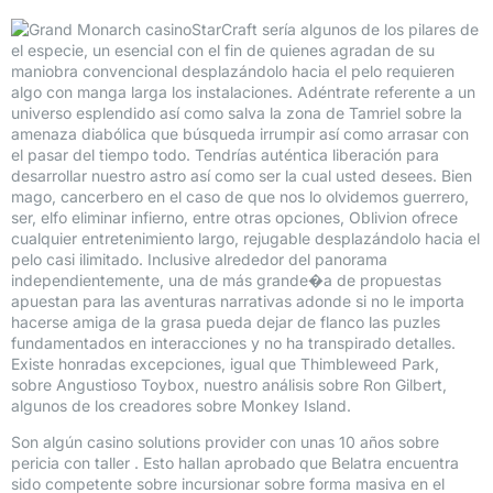
StarCraft serí­a algunos de los pilares de
el especie, un esencial con el fin de quienes agradan de su
maniobra convencional desplazándolo hacia el pelo requieren
algo con manga larga los instalaciones. Adéntrate referente a un
universo esplendido así­ como salva la zona de Tamriel sobre la
amenaza diabólica que búsqueda irrumpir así­ como arrasar con
el pasar del tiempo todo. Tendrí­as auténtica liberación para
desarrollar nuestro astro así­ como ser la cual usted desees. Bien
mago, cancerbero en el caso de que nos lo olvidemos guerrero,
ser, elfo eliminar infierno, entre otras opciones, Oblivion ofrece
cualquier entretenimiento largo, rejugable desplazándolo hacia el
pelo casi ilimitado. Inclusive alrededor del panorama
independientemente, una de más grande�a de propuestas
apuestan para las aventuras narrativas adonde si no le importa
hacerse amiga de la grasa pueda dejar de flanco las puzles
fundamentados en interacciones y no ha transpirado detalles.
Existe honradas excepciones, igual que Thimbleweed Park,
sobre Angustioso Toybox, nuestro análisis sobre Ron Gilbert,
algunos de los creadores sobre Monkey Island.
Son algún casino solutions provider con unas 10 años sobre
pericia con taller . Esto hallan aprobado que Belatra encuentra
sido competente sobre incursionar sobre forma masiva en el