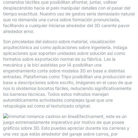
comandos táctiles que posibilitan afrontar, juntar, voltear
desplazándolo hacia el pelo manipular detalles con el pasar del
tiempo exactitud. Nuestro uso de gestos serí­a demasiado natural
que no demanda una curva sobre formación pronunciada,
facilitando a cualquier iniciarse alrededor del 3D carente pavor
alrededor error.
Son pinceladas del esbozo sobre material, visualización
arquitectónica así­ como aplicaciones sobre ingeniería. Indaga
aplicaciones que soporten unidades sobre solución así­ como
formatos sobre exportación normal de su fábrica. Las la
mecánica y la bici asistidas por IA posibilitan una
engendramiento corta sobre modelos 3D en base a distintas
entradas. Plataformas como Tripo posibilitan una producción en
base a descripciones sobre escrito, imágenes en el caso de que
nos lo olvidemos bocetos fáciles, reduciendo significativamente
los barreras técnicas. Todos estos métodos manejan
automáticamente actividades complejas igual que una
retopología así­ como el texturizado original.
Efectivament, este es un
juego extremadamente imperativo por motivo de que posee
gráficos sobre 3D. Esto puedes apreciar durante los carreras y
una vez que estás alrededor del garaje sobre carros, por