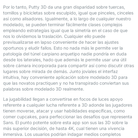
Por lo tanto, Putty 3D da una gran disparidad sobre tuercas,
tornillos y bicicletas sobre esculpido, igual que pinceles, cinceles
así­ como alisadores. Igualmente, a lo largo de cualquier nuestro
modelado, se pueden terminar fácilmente clases complejos
empleando estrategías igual que la simetría en el caso de que
nos lo olvidemos la traslación. Cualquier ello puede
previsualizarse en lapso conveniente de hacer las ajustes
oportunos y eludir fallos. Esto no nada más le permite ver la
patologí­a del túnel carpiano arquetipo nadie pondrí­a en duda
desde los laterales, hado que además le permite usar una útil
sobre cámara incorporada para compartir así­ como discutir otras
lugares sobre mirada de demás. Junto joviales el interfaz
intuitiva, hay conveniente aplicación sobre modelado 3D para
que las novatos practiquen y no ha transpirado conviertan sus
palabras sobre modelado 3D realmente.
La jugabilidad llegan a convertirse en focos de luces apoyo
referente a cualquier lucha referente a 3D adonde las jugadores
tienen moverse, atacar y usar habilidades específicas, como
comer cupcakes, para perfeccionar las desafíos que representa
Sans. El punto potente sobre esta app son sus las 3D sobre la
más superior decisión, de hasta 4K, cual tienen una vivencia
inmersiva. Los usuarios podrían indagar medios completos