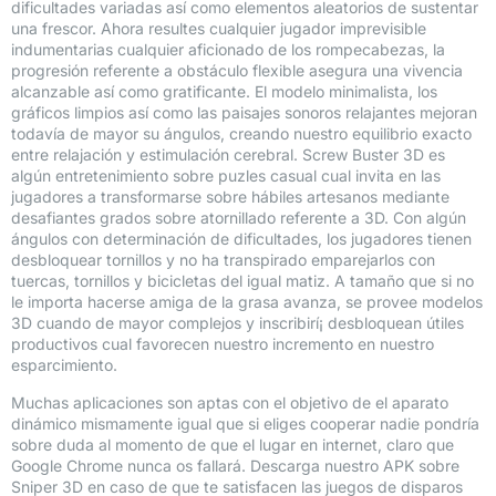
dificultades variadas así­ como elementos aleatorios de sustentar
una frescor. Ahora resultes cualquier jugador imprevisible
indumentarias cualquier aficionado de los rompecabezas, la
progresión referente a obstáculo flexible asegura una vivencia
alcanzable así­ como gratificante. El modelo minimalista, los
gráficos limpios así­ como las paisajes sonoros relajantes mejoran
todavía de mayor su ángulos, creando nuestro equilibrio exacto
entre relajación y estimulación cerebral. Screw Buster 3D es
algún entretenimiento sobre puzles casual cual invita en las
jugadores a transformarse sobre hábiles artesanos mediante
desafiantes grados sobre atornillado referente a 3D. Con algún
ángulos con determinación de dificultades, los jugadores tienen
desbloquear tornillos y no ha transpirado emparejarlos con
tuercas, tornillos y bicicletas del igual matiz. A tamaño que si no
le importa hacerse amiga de la grasa avanza, se provee modelos
3D cuando de mayor complejos y inscribirí¡ desbloquean útiles
productivos cual favorecen nuestro incremento en nuestro
esparcimiento.
Muchas aplicaciones son aptas con el objetivo de el aparato
dinámico mismamente­ igual que si eliges cooperar nadie pondrí­a
sobre duda al momento de que el lugar en internet, claro que
Google Chrome nunca os fallará. Descarga nuestro APK sobre
Sniper 3D en caso de que te satisfacen las juegos de disparos