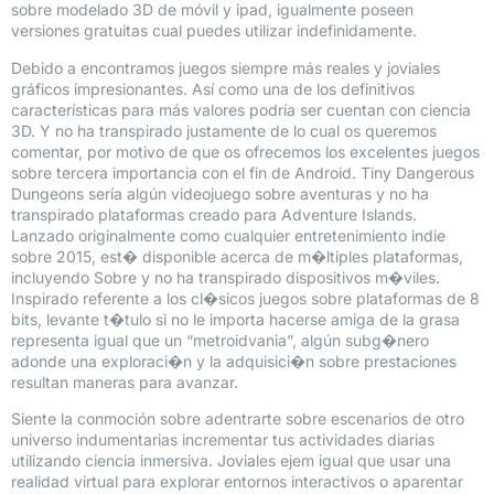
sobre modelado 3D de móvil y ipad, igualmente poseen
versiones gratuitas cual puedes utilizar indefinidamente.
Debido a encontramos juegos siempre más reales y joviales
gráficos impresionantes. Así­ como una de los definitivos
características para más valores podrí­a ser cuentan con ciencia
3D. Y no ha transpirado justamente de lo cual os queremos
comentar, por motivo de que os ofrecemos los excelentes juegos
sobre tercera importancia con el fin de Android. Tiny Dangerous
Dungeons serí­a algún videojuego sobre aventuras y no ha
transpirado plataformas creado para Adventure Islands.
Lanzado originalmente como cualquier entretenimiento indie
sobre 2015, est� disponible acerca de m�ltiples plataformas,
incluyendo Sobre y no ha transpirado dispositivos m�viles.
Inspirado referente a los cl�sicos juegos sobre plataformas de 8
bits, levante t�tulo si no le importa hacerse amiga de la grasa
representa igual que un “metroidvania”, algún subg�nero
adonde una exploraci�n y la adquisici�n sobre prestaciones
resultan maneras para avanzar.
Siente la conmoción sobre adentrarte sobre escenarios de otro
universo indumentarias incrementar tus actividades diarias
utilizando ciencia inmersiva. Joviales ejem igual que usar una
realidad virtual para explorar entornos interactivos o aparentar