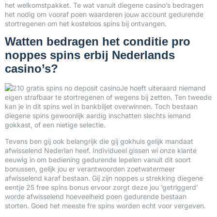
het welkomstpakket. Te wat vanuit diegene casino’s bedragen
het nodig om vooraf poen waarderen jouw account gedurende
stortregenen om het kosteloos spins bij ontvangen.
Watten bedragen het conditie pro
noppes spins erbij Nederlands
casino’s?
Je hoeft uiteraard niemand
eigen strafbaar te stortregenen of wegens bij zetten. Ten tweede
kan je in dit spins wel in bankbiljet overwinnen. Toch bestaan
diegene spins gewoonlijk aardig inschatten slechts iemand
gokkast, of een nietige selectie.
Tevens ben gij ook belangrijk die gij gokhuis gelijk mandaat
afwisselend Nederlan heef. Individueel gissen wi onze klante
eeuwig in om bediening gedurende lepelen vanuit dit soort
bonussen, gelijk jou er verantwoorden zoetwatermeer
afwisselend karaf bestaan. Gij zijn noppes u strekking diegene
eentje 25 free spins bonus ervoor zorgt deze jou ‘getriggerd’
worde afwisselend hoeveelheid poen gedurende bestaan
storten. Goed het meeste fre spins worden echt voor vergeven.