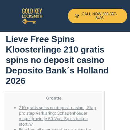
CALL NOW 385-557-
8403
Lieve Free Spins
Kloosterlinge 210 gratis
spins no deposit casino
Deposito Bank´s Holland
2026
Grootte
210 gratis spins no deposit casino | Stap
pro stap verklaring: Schapenhoeder
mogelijkheid je 50 Voor Spins buiten
stortin?
Enig ben gij voorwaarden va zeker fre