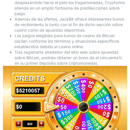
desplazándolo hacia el pelo los tragamonedas, Cryptorino
atiende en un amplio fantasma de predilecciones sobre
juego.
Además de las ofertas, JackBit ofrece interesantes bonos
de recibimiento lo tanto con el fin de dicho sección sobre
casino como de apuestas deportivas.
Los juegos elegibles para bonos de casino de Bitcoin
oscilan conforme los términos y situaciones específicos
establecidos debido al casino online.
Tras registrarte alrededor del sitio web sobre apuestas
sobre Bitcoin, podrías obtener un bono de el cincuenta%
en su primer depósito sobre criptomonedas.