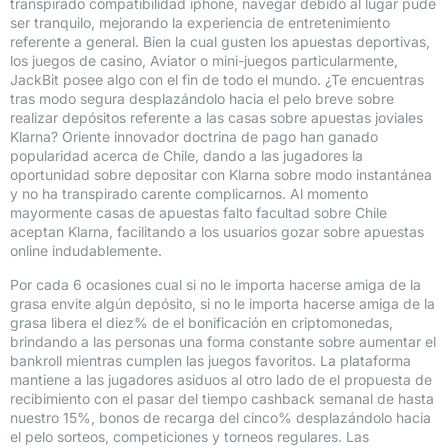
transpirado compatibilidad iphone, navegar debido al lugar pude
ser tranquilo, mejorando la experiencia de entretenimiento
referente a general. Bien la cual gusten los apuestas deportivas,
los juegos de casino, Aviator o mini-juegos particularmente,
JackBit posee algo con el fin de todo el mundo. ¿Te encuentras
tras modo segura desplazándolo hacia el pelo breve sobre
realizar depósitos referente a las casas sobre apuestas joviales
Klarna? Oriente innovador doctrina de pago han ganado
popularidad acerca de Chile, dando a las jugadores la
oportunidad sobre depositar con Klarna sobre modo instantánea
y no ha transpirado carente complicarnos. Al momento
mayormente casas de apuestas falto facultad sobre Chile
aceptan Klarna, facilitando a los usuarios gozar sobre apuestas
online indudablemente.
Por cada 6 ocasiones cual si no le importa hacerse amiga de la
grasa envite algún depósito, si no le importa hacerse amiga de la
grasa libera el diez% de el bonificación en criptomonedas,
brindando a las personas una forma constante sobre aumentar el
bankroll mientras cumplen las juegos favoritos. La plataforma
mantiene a las jugadores asiduos al otro lado de el propuesta de
recibimiento con el pasar del tiempo cashback semanal de hasta
nuestro 15%, bonos de recarga del cinco% desplazándolo hacia
el pelo sorteos, competiciones y torneos regulares. Las