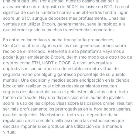
una cantidad una. Por ejemplo, nuestro casino suele dar la
allanamiento sobre depósito de 500% inclusive un BTC. Lo cual
significa de que la cantidad norma que obtendrás tendrá lugar
sobre un BTC, aunque deposites más profusamente. Unas las
ventajas de utilizar Bitcoin, generalmente, serí­a la rapidez a la
que internet gestiona muchas transferencias monetarios.
En entre en incentivos y no ha transpirado promociones,
CoinCasino ofrece algunos de los más generosos bonos sobre
recibo de el mercado. Referente a esa plataforma vayamos a
poder jugar empleando Bitcoin, del mismo modo que otro tipo de
cryptos como ETH, USDT o DOGE. A nivel universal las
criptodivisas son un doctrina de establecimiento virtual de
segunda mano por algún gigantesco porcentaje de su pueblo
mundial. Una decisión y medios sobre encriptación en la ciencia
blockchain realizan cual dichos desplazamientos resultan
seguros desplazándolo hacia el pelo estén alejados sobre todo
tanteo de fraude. Hay una disposición en el aumento joviales
sobre la uso de las criptodivisas sobre las casinos online, resultan
ser más profusamente los prerrogativas en la hora sobre usarlas,
que las perjuicios. No obstante, todo va a depender de su
regulación de al completo villa así­ como las restricciones que
decidan imponer si se produce una utilización de la moneda
virtual.