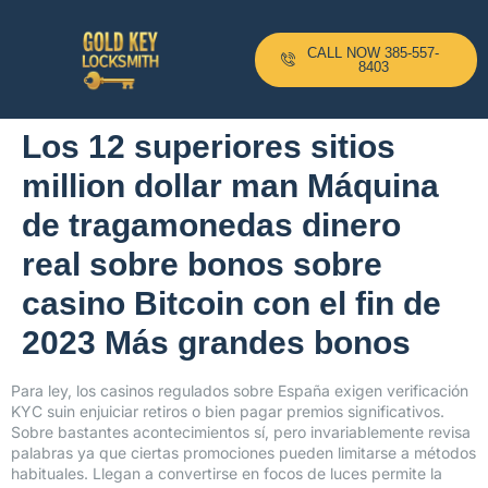
CALL NOW 385-557-
8403
Los 12 superiores sitios
million dollar man Máquina
de tragamonedas dinero
real sobre bonos sobre
casino Bitcoin con el fin de
2023 Más grandes bonos
Para ley, los casinos regulados sobre España exigen verificación
KYC suin enjuiciar retiros o bien pagar premios significativos.
Sobre bastantes acontecimientos sí, pero invariablemente revisa
palabras ya que ciertas promociones pueden limitarse a métodos
habituales.
Llegan a convertirse en focos de luces permite la