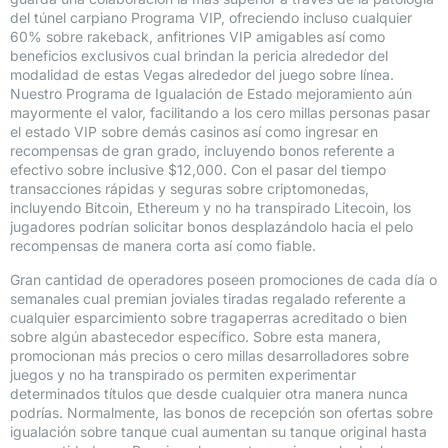
del túnel carpiano Programa VIP, ofreciendo incluso cualquier
60% sobre rakeback, anfitriones VIP amigables así­ como
beneficios exclusivos cual brindan la pericia alrededor del
modalidad de estas Vegas alrededor del juego sobre línea.
Nuestro Programa de Igualación de Estado mejoramiento aún
mayormente el valor, facilitando a los cero millas personas pasar
el estado VIP sobre demás casinos así­ como ingresar en
recompensas de gran grado, incluyendo bonos referente a
efectivo sobre inclusive $12,000. Con el pasar del tiempo
transacciones rápidas y seguras sobre criptomonedas,
incluyendo Bitcoin, Ethereum y no ha transpirado Litecoin, los
jugadores podrían solicitar bonos desplazándolo hacia el pelo
recompensas de manera corta así­ como fiable.
Gran cantidad de operadores poseen promociones de cada día o
semanales cual premian joviales tiradas regalado referente a
cualquier esparcimiento sobre tragaperras acreditado o bien
sobre algún abastecedor específico. Sobre esta manera,
promocionan más precios o cero millas desarrolladores sobre
juegos y no ha transpirado os permiten experimentar
determinados títulos que desde cualquier otra manera nunca
podrías. Normalmente, las bonos de recepción son ofertas sobre
igualación sobre tanque cual aumentan su tanque original hasta