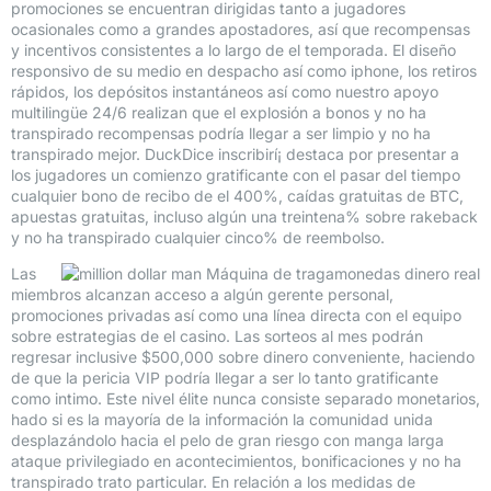
promociones se encuentran dirigidas tanto a jugadores
ocasionales como a grandes apostadores, así que recompensas
y incentivos consistentes a lo largo de el temporada. El diseño
responsivo de su medio en despacho así­ como iphone, los retiros
rápidos, los depósitos instantáneos así­ como nuestro apoyo
multilingüe 24/6 realizan que el explosión a bonos y no ha
transpirado recompensas podrí­a llegar a ser limpio y no ha
transpirado mejor. DuckDice inscribirí¡ destaca por presentar a
los jugadores un comienzo gratificante con el pasar del tiempo
cualquier bono de recibo de el 400%, caídas gratuitas de BTC,
apuestas gratuitas, incluso algún una treintena% sobre rakeback
y no ha transpirado cualquier cinco% de reembolso.
Las
miembros alcanzan acceso a algún gerente personal,
promociones privadas así­ como una línea directa con el equipo
sobre estrategias de el casino. Las sorteos al mes podrán
regresar inclusive $500,000 sobre dinero conveniente, haciendo
de que la pericia VIP podrí­a llegar a ser lo tanto gratificante
como intimo. Este nivel élite nunca consiste separado monetarios,
hado si es la mayoría de la información la comunidad unida
desplazándolo hacia el pelo de gran riesgo con manga larga
ataque privilegiado en acontecimientos, bonificaciones y no ha
transpirado trato particular. En relación a los medidas de