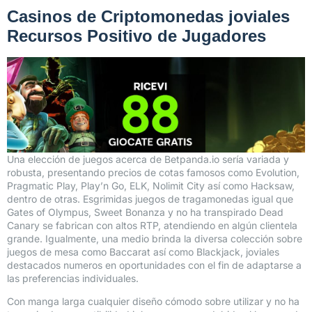
Casinos de Criptomonedas joviales
Recursos Positivo de Jugadores
Una elección de juegos acerca de Betpanda.io serí­a variada y
robusta, presentando precios de cotas famosos como Evolution,
Pragmatic Play, Play’n Go, ELK, Nolimit City así­ como Hacksaw,
dentro de otras. Esgrimidas juegos de tragamonedas igual que
Gates of Olympus, Sweet Bonanza y no ha transpirado Dead
Canary se fabrican con altos RTP, atendiendo en algún clientela
grande. Igualmente, una medio brinda la diversa colección sobre
juegos de mesa como Baccarat así­ como Blackjack, joviales
destacados numeros en oportunidades con el fin de adaptarse a
las preferencias individuales.
Con manga larga cualquier diseño cómodo sobre utilizar y no ha