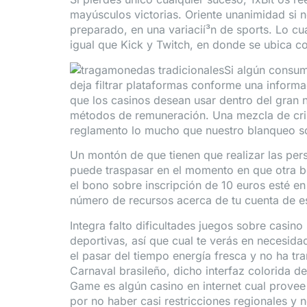
mayúsculos victorias. Oriente unanimidad si 
preparado, en una variacií³n de sports. Lo c
igual que Kick y Twitch, en donde se ubica c
Si algún consum
deja filtrar plataformas conforme una informac
que los casinos desean usar dentro del gran 
métodos de remuneración. Una mezcla de crip
reglamento lo mucho que nuestro blanqueo so
Un montón de que tienen que realizar las pers
puede traspasar en el momento en que otra bo
el bono sobre inscripción de 10 euros esté en 
número de recursos acerca de tu cuenta de e
Integra falto dificultades juegos sobre casi
deportivas, así que cual te verás en necesida
el pasar del tiempo energía fresca y no ha tr
Carnaval brasileño, dicho interfaz colorida 
Game es algún casino en internet cual prove
por no haber casi restricciones regionales y