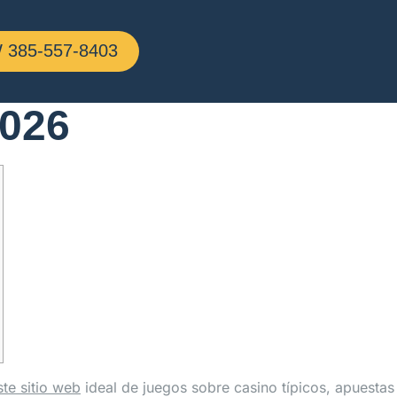
es códigos sobre 
385-557-8403
irado propaganda de
026
te sitio web
ideal de juegos sobre casino tí­picos, apuestas