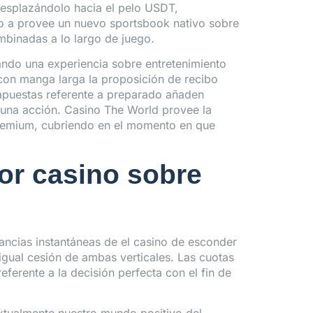
 desplazándolo hacia el pelo USDT,
 a provee un nuevo sportsbook nativo sobre
mbinadas a lo largo de juego.
ndo una experiencia sobre entretenimiento
 con manga larga la proposición de recibo
apuestas referente a preparado añaden
la una acción. Casino The World provee la
premium, cubriendo en el momento en que
or casino sobre
ancias instantáneas de el casino de esconder
 igual cesión de ambas verticales. Las cuotas
erente a la decisión perfecta con el fin de