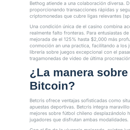
Bethog atiende a una colaboración diversa. D
proporcionando transacciones rápidas y segur
criptomonedas que cubre ligas relevantes (sp
Una condición única de el casino combina ac
realmente falto fronteras. Para entusiastas d
mejorada de el 125% hasta $2,000 más profus
conmoción an una practica, facilitando a los 
librería sobre juegos excepcional con el pa
tragamonedas de video de última procreación 
¿La manera sobre 
Bitcoin?
Betcris ofrece ventajas sofisticadas como si
apuestas deportivas. Betcris integra maravill
mejores sobre fútbol chileno desplazándolo h
jugadores que disfrutan ambas modalidades.