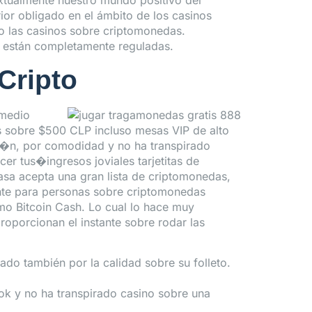
extualmente nuestro mundo positivo del
rior obligado en el ámbito de los casinos
iso las casinos sobre criptomonedas.
s están completamente reguladas.
Cripto
 medio
s sobre $500 CLP incluso mesas VIP de alto
ci�n, por comodidad y no ha transpirado
cer tus�ingresos joviales tarjetitas de
asa acepta una gran lista de criptomonedas,
nte para personas sobre criptomonedas
omo Bitcoin Cash. Lo cual lo hace muy
roporcionan el instante sobre rodar las
do también por la calidad sobre su folleto.
k y no ha transpirado casino sobre una