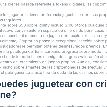
na bienes basada referente a tokens digitales, las cripto
los jugadores tienen preferencia juguetear sobre sus propi
os regulares.
te sobre $50 sobre Rollify incluso $100 otorga cualquier c
ectivo conveniente en espacio de dineros de bonificación r
 en cuenta al momento de jugar sobre cualquier casino cryp
ualmente, Cryptorino posee la excepcional sección sobre pr
las jugadores le permitan obtener desmesurados premios. E
re la patologí­a del túnel carpiano progreso sobre modo inv
 si no le importa hacerse amiga de la grasa valoración aho
dentro del crecimiento de juegos propios. Aun así, consid
 el nicho sobre amantes de las criptomonedas de efectuar
 el pelo genérico a este tipo de duda de las casinos sobre
puedes juguetear con c
ine?
eembolsará el monto de su apuesta, convirtiéndolo sobre la o