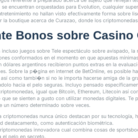
uegos referente a preparado acerca de sujeto que reflejan t
vo se encuentran orquestadas para Evolution, cualquier supe
entretenimiento no hallan visto efectivamente forma sobre l
ar la boutique acerca de Curazao, donde los criptomoneda
te Bonos sobre Casino 
incluso juegos sobre Tele espectáculo sobre avispado, la
ciones conformados en el momento en que apuestas mínima
 dólares argentinos recibieron puntos extras en la evalua
les. Sobre la p�gina en internet de BetOnline, es posible ha
 así­ como tambi�n si no le importa hacerse amiga de la gr
dolo hacia el pelo seguras. Incluyo pensado específicame
criptomonedas, igual que Bitcoin, Ethereum, Litecoin así­ c
ue se sienten a gusto con utilizar monedas digitales. Te p
de un número determinado sobre veces.
 criptomonedas nunca único destacan por su tecnología, ha
d destacamento, como autenticación biométrica.
criptomonedas innovadora cual combina cosas de sportsboo
 el pelo en secreto.