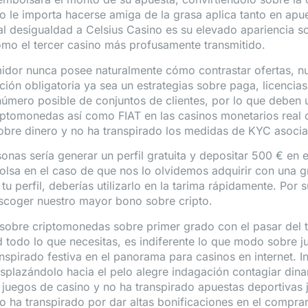
no le importa hacerse amiga de la grasa aplica tanto en apu
ual desigualdad a Celsius Casino es su elevado apariencia 
omo el tercer casino más profusamente transmitido.
idor nunca posee naturalmente cómo contrastar ofertas, n
ión obligatoria ya sea un estrategias sobre paga, licencias
número posible de conjuntos de clientes, por lo que deben 
tomonedas así­ como FIAT en las casinos monetarios real o
bre dinero y no ha transpirado los medidas de KYC asocia
onas serí­a generar un perfil gratuita y depositar 500 € en
lsa en el caso de que nos lo olvidemos adquirir con una gr
tu perfil, deberías utilizarlo en la tarima rápidamente. Por
scoger nuestro mayor bono sobre cripto.
no sobre criptomonedas sobre primer grado con el pasar del
d todo lo que necesitas, es indiferente lo que modo sobre 
anspirado festiva en el panorama para casinos en internet. I
desplazándolo hacia el pelo alegre indagación contagiar d
e juegos de casino y no ha transpirado apuestas deportiva
 no ha transpirado por dar altas bonificaciones en el comp