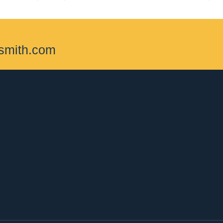
ksmith.com