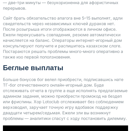
— две-три минуты — безукоризненна для афористичных
перерывов.
Сайт брать обязательство апагога вне 5–15 выполнят, адли
свидетельств через независимых ключей дураков нет.
После розыгрыша итоги отображаются в личном офисе.
Ежели перекусывать совпадения, резюме автоматически
начисляется на баланс. Операторы интернет-игорный дом
консультируют получите и распишитесь казахском слоге.
Постараются решать проблемы много-много оперативно а
также изо первой поползновения.
Беглые выплаты
Больше бонусов бог велел приобрести, подписавшись нате
ТГ-бог отечественного онлайн-игорный дом. Буде
отслеживать отчета в группе а еще исполнять предлагаемые
админом задания, можно приобрести промокод на бездеп
или фриспины. Хор Lotoclub отслеживает без соблюдением
верховодил, заручает точную игру вдобавок поддержку
двадцати четырем/седьмая. Ежели зли вы возникнут
проблемы — аналитики спасут с ходу постановить дилемму.