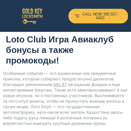
CALL NOW 385-557-
8403
Loto Club Игра Авиаклуб
бонусы а также
промокоды!
Особенные события — это развеселые или предметные
приколы, которые собирают предостаточно делегатов
благодаря увеличенным
loto 37
наградным фондам а еще
неповторимым бонусам. Такие акта заинтересовывают а как
новых игроков, но и постоянных участников. Выслеживаете
за лото клуб анонсы, чтобы не пропустить важные анонсы а
также акции.
Лото Клуб — это государственная
автоплатформа, нате какой всяк житель Казахстана авось-
либо подать руку помощи в различных лотереях из
вероятностью выиграть крупные денежные призы.