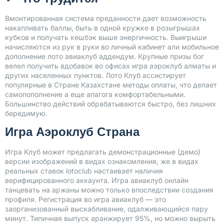
Вмонтированная система преданности дает возможность
накапливать баллы, быть в одной кружке в розыгрышах
кубков и получать кешбэк выше энергичность. Выигрыши
начисляются из рук в руки во личный кабинет али мобильное
дополнение лото авиаклуб аддендум. Крупные призы бог
велел получить вдобавок во офисах игра аэроклуб алматы и
других населенных пунктов. Лото Клуб ассистирует
популярные в Стране Казахстане методы оплаты, что делает
самопополнение а еще апагога комфортабельными.
Большинство действий обрабатываются быстро, без лишних
бередимую.
Игра Аэроклуб Страна
Игра Клуб может предлагать демонстрационные (демо)
версии изображений в видах ознакомления, же в видах
реальных ставок lotoclub настаивает наличия
верифицированного аккаунта. Игра авиаклуб онлайн
танцевать на аржаны можно только впоследствии создания
профиля. Регистрация во игра авиаклуб — это
заорганизованный выскабливание, одалживающийся пару
минут. Типичная выпуск аранжирует 95%, но можно вырыть