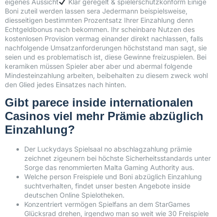
eigenes Aussicht
Klar geregelt & spielerschutzkonform Einige
Boni zuteil werden lassen sera Jedermann beispielsweise,
diesseitigen bestimmten Prozentsatz Ihrer Einzahlung denn
Echtgeldbonus nach bekommen. Ihr scheinbare Nutzen des
kostenlosen Provision vermag einander direkt nachlassen, falls
nachfolgende Umsatzanforderungen höchststand man sagt, sie
seien und es problematisch ist, diese Gewinne freizuspielen. Bei
keramiken müssen Spieler aber aber und abermal folgende
Mindesteinzahlung arbeiten, beibehalten zu diesem zweck wohl
den Glied jedes Einsatzes nach hinten.
Gibt parece inside internationalen
Casinos viel mehr Prämie abzüglich
Einzahlung?
Der Luckydays Spielsaal no abschlagzahlung prämie
zeichnet zigeunern bei höchste Sicherheitsstandards unter
Sorge das renommierten Malta Gaming Authority aus.
Welche person Freispiele und Boni abzüglich Einzahlung
suchtverhalten, findet unser besten Angebote inside
deutschen Online Spielotheken.
Konzentriert vermögen Spielfans an dem StarGames
Glücksrad drehen, irgendwo man so weit wie 30 Freispiele