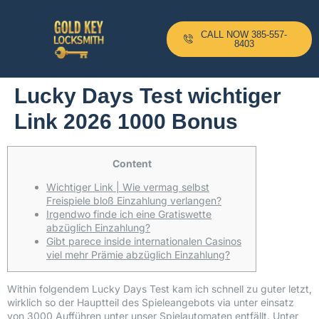
CALL NOW 385-557-
8403
Lucky Days Test wichtiger
Link 2026 1000 Bonus
Content
Wichtiger Link | Wie vermag selbst
Freispiele bloß Einzahlung verlangen?
Irgendwo finde ich eine Gratiswette
abzüglich Einzahlung?
Gibt parece inside internationalen Casinos
viel mehr Prämie abzüglich Einzahlung?
Within folgendem Lucky Days Test kam ich schnell zu guter letzt,
wirklich so der Hauptteil des Spieleangebots via unter einsatz
von 3000 Aufführen unter unser Spielautomaten entfällt. Unter