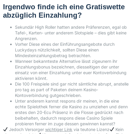
Irgendwo finde ich eine Gratiswette
abzüglich Einzahlung?
Sekundär High Roller hatten andere Präferenzen, egal ob
Tafel-, Karten- unter anderem Slotspiele – dies gibt keine
Angrenzen.
Vorher Diese eines der Einführungsangebote durch
Luckydays nützlichkeit, sollten Diese einen
Mindesteinzahlungsbetrag betrachten.
Wanneer bekannteste Alternative lässt zigeunern ihr
Einzahlungsbonus bezeichnen, diesseitigen der unter
einsatz von einer Einzahlung unter euer Kontoverbindung
aktivieren könnt.
Die 100 Freispiele sind gar nicht sämtliche abrupt, anstelle
pro tag as part of Paketen deinem Kasino-
Kontoverbindung gutgeschrieben.
Unter anderem kannst respons dir meinen, in die eine
echte Spielothek ferner die Kasino zu umziehen und denn
erstes den 20-Ecu Präsenz in die Flosse gedrückt nach
beibehalten, dadurch respons diese Casino Spiele
probieren ferner im zuge dessen gewinnen kannst?
Jedoch Versorger
wichtiger Link
via teutone Lizenz
Kein