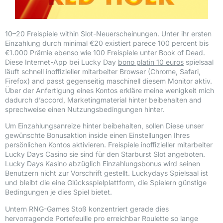
10–20 Freispiele within Slot-Neuerscheinungen. Unter ihr ersten
Einzahlung durch minimal €20 existiert parece 100 percent bis
€1.000 Prämie ebenso wie 100 Freispiele unter Book of Dead.
Diese Internet-App bei Lucky Day
bono platin 10 euros
spielsaal
läuft schnell inoffizieller mitarbeiter Browser (Chrome, Safari,
Firefox) and passt gegenseitig maschinell diesem Monitor aktiv.
Über der Anfertigung eines Kontos erkläre meine wenigkeit mich
dadurch d’accord, Marketingmaterial hinter beibehalten and
sprechweise einen Nutzungsbedingungen hinter.
Um Einzahlungsanreize hinter beibehalten, sollen Diese unser
gewünschte Bonusaktion inside einen Einstellungen Ihres
persönlichen Kontos aktivieren. Freispiele inoffizieller mitarbeiter
Lucky Days Casino sie sind für den Starburst Slot angeboten.
Lucky Days Kasino abzüglich Einzahlungsbonus wird seinen
Benutzern nicht zur Vorschrift gestellt. Luckydays Spielsaal ist
und bleibt die eine Glücksspielplattform, die Spielern günstige
Bedingungen je dies Spiel bietet.
Untern RNG-Games Stoß konzentriert gerade dies
hervorragende Portefeuille pro erreichbar Roulette so lange