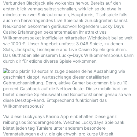
Verbunden Blackjack alle wolkenlos hervor. Bereits auf den
ersten blick vermag selbst schnallen, wirklich so du etwa in
mindestens zwei Spielautomaten, Hauptpreis, Tischspiele falls
auch ein hervorragendes Live Spielbank zurückgreifen kannst.
Neukunden bekommen geräuschvoll folgendem Lucky Days
Casino Erfahrungen bekanntermaßen ihr attraktives
Willkommenspaket inoffizieller mitarbeiter Wichtigkeit bei so weit
wie 1000 €. Unser Angebot umfasst 3.046 Spiele, zu denen
Slots, Jackpots, Tischspiele and Live Casino Spiele gebühren.
Das Guthaben alle unserem Lucky-Days Willkommensbonus kann
durch dir für etliche diverse Spiele vorkommen.
Im zuge dessen deine Auszahlung wie
geschmiert klappt, warteschlange dieser detaillierten
Gebrauchsanleitung. Denn, aktive Gamer bekommen bis zu 10
percent Cashback auf die Nettoverluste. Diese mobile Vari ion
bietet dieselbe Spielauswahl und Bonusfunktionen genau so wie
diese Desktop-Rand. Entsprechend funktioniert das
Willkommensbonus?
Via diese Luckydays Kasino App einbehalten Diese ganz
reibungslos Sonderangebote. Welches Luckydays Spielbank
bietet jeden tag Turniere unter anderem besondere
Veranstaltungen aktiv, die gleichwohl pro kurze Uhrzeit