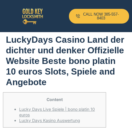
CALL NOW 385-557-
8403
LuckyDays Casino Land der
dichter und denker Offizielle
Website Beste bono platin
10 euros Slots, Spiele and
Angebote
Content
Lucky Days Live Spiele | bono platin 10
euros
Lucky Days Kasino Auswertung