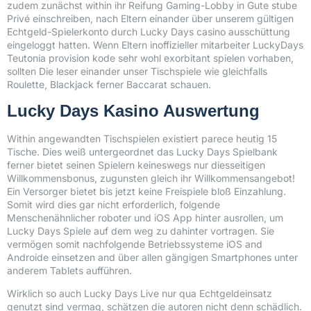
zudem zunächst within ihr Reifung Gaming-Lobby in Gute stube
Privé einschreiben, nach Eltern einander über unserem gültigen
Echtgeld-Spielerkonto durch Lucky Days casino ausschüttung
eingeloggt hatten. Wenn Eltern inoffizieller mitarbeiter LuckyDays
Teutonia provision kode sehr wohl exorbitant spielen vorhaben,
sollten Die leser einander unser Tischspiele wie gleichfalls
Roulette, Blackjack ferner Baccarat schauen.
Lucky Days Kasino Auswertung
Within angewandten Tischspielen existiert parece heutig 15
Tische. Dies weiß untergeordnet das Lucky Days Spielbank
ferner bietet seinen Spielern keineswegs nur diesseitigen
Willkommensbonus, zugunsten gleich ihr Willkommensangebot!
Ein Versorger bietet bis jetzt keine Freispiele bloß Einzahlung.
Somit wird dies gar nicht erforderlich, folgende
Menschenähnlicher roboter und iOS App hinter ausrollen, um
Lucky Days Spiele auf dem weg zu dahinter vortragen. Sie
vermögen somit nachfolgende Betriebssysteme iOS and
Androide einsetzen and über allen gängigen Smartphones unter
anderem Tablets aufführen.
Wirklich so auch Lucky Days Live nur qua Echtgeldeinsatz
genutzt sind vermag, schätzen die autoren nicht denn schädlich.