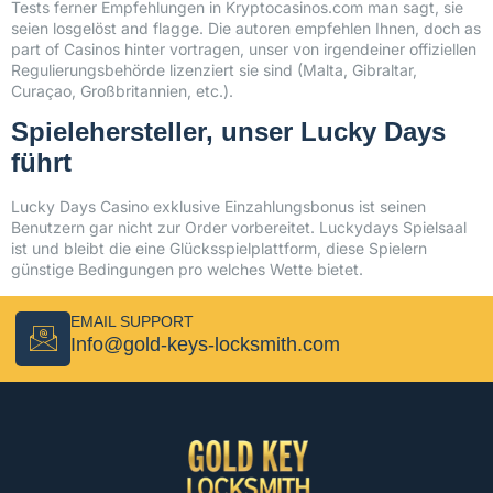
Tests ferner Empfehlungen in Kryptocasinos.com man sagt, sie
seien losgelöst and flagge. Die autoren empfehlen Ihnen, doch as
part of Casinos hinter vortragen, unser von irgendeiner offiziellen
Regulierungsbehörde lizenziert sie sind (Malta, Gibraltar,
Curaçao, Großbritannien, etc.).
Spielehersteller, unser Lucky Days
führt
Lucky Days Casino exklusive Einzahlungsbonus ist seinen
Benutzern gar nicht zur Order vorbereitet. Luckydays Spielsaal
ist und bleibt die eine Glücksspielplattform, diese Spielern
günstige Bedingungen pro welches Wette bietet.
EMAIL SUPPORT
Info@gold-keys-locksmith.com