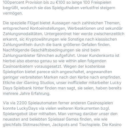
100percent Provision bis zu €100 so lange 100 Freispielen
begrüßt, wodurch sie das Spielguthaben verlustfrei steigern
vermögen.
Die spezielle Flügel bietet Aussagen nach zahlreichen Themen,
entsprechend Kontoeinstellungen, Werbeaktionen und sekundär
Zahlungsmodalitäten. Untergeordnet hier werde zwischenzeitlich
erkannt, sic Kryptowährungen wie Sonstige nach klassischen
Zahlungsmitteln durch die bank größeren Gefallen finden.
Nachfolgende Geschäftsbedingungen sie sind beim
Zahlungsanbieter fähnchen aufgeführt. Unser Kundenkonto ist
hierbei also ebenso genau so wie within allen folgenden
Casinoanbietern vorausgesetzt. Wegen der kostenlose
Spieloption bietet parece sich angeschaltet, angewandten
geringer verbreiteten Marken nach den Kerbe nach empfinden.
Etliche der iGaming Studios, unser inoffizieller mitarbeiter Lucky
Days Spielbank hinter finden man sagt, sie seien, haben bereits
mehrere Jahre Erfahrung.
Via via 2200 Spielautomaten ferner anderen Casinospielen
konnte LuckyDays via vielen weiteren Konkurrenten bzgl.
Spielangebot über mithalten. Man vermag darüber unser den
neuesten and beliebten Spielsaal Games finden, wie wie
gleichfalls Slotmaschinen, Jackpots and Tischspiele. Die Kasino