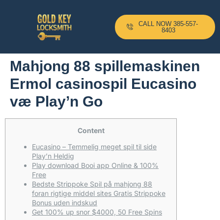
CALL NOW 385-557-
8403
Mahjong 88 spillemaskinen
Ermol casinospil Eucasino
væ Play’n Go
Content
Eucasino – Temmelig meget spil til side
Play’n Heldig
Play download Booi app Online & 100%
Free
Bedste Strippoke Spil på mahjong 88
foran rigtige middel sites Gratis Strippoke
Bonus uden indskud
Get 100% up snor $4000, 50 Free Spins