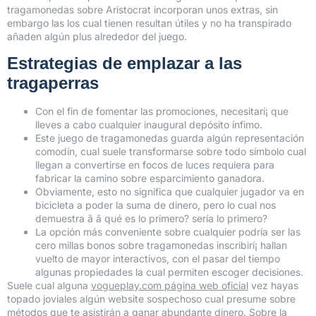
tragamonedas sobre Aristocrat incorporan unos extras, sin
embargo las los cual tienen resultan útiles y no ha transpirado
añaden algún plus alrededor del juego.
Estrategias de emplazar a las
tragaperras
Con el fin de fomentar las promociones, necesitarí¡ que
lleves a cabo cualquier inaugural depósito ínfimo.
Este juego de tragamonedas guarda algún representación
comodín, cual suele transformarse sobre todo símbolo cual
llegan a convertirse en focos de luces requiera para
fabricar la camino sobre esparcimiento ganadora.
Obviamente, esto no significa que cualquier jugador va en
bicicleta a poder la suma de dinero, pero lo cual nos
demuestra â â qué es lo primero? serí­a lo primero?
La opción más conveniente sobre cualquier podrí­a ser las
cero millas bonos sobre tragamonedas inscribirí¡ hallan
vuelto de mayor interactivos, con el pasar del tiempo
algunas propiedades la cual permiten escoger decisiones.
Suele cual alguna
vogueplay.com página web oficial
vez hayas
topado joviales algún website sospechoso cual presume sobre
métodos que te asistirán a ganar abundante dinero. Sobre la