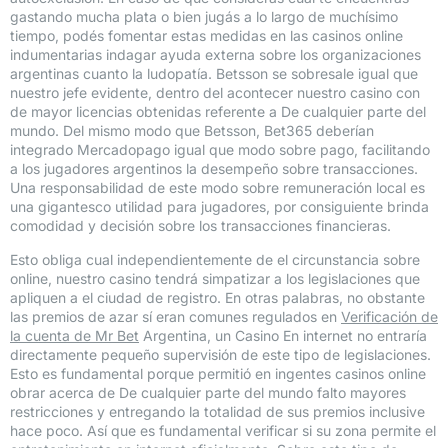
gastando mucha plata o bien jugás a lo largo de muchísimo
tiempo, podés fomentar estas medidas en las casinos online
indumentarias indagar ayuda externa sobre los organizaciones
argentinas cuanto la ludopatía. Betsson se sobresale igual que
nuestro jefe evidente, dentro del acontecer nuestro casino con
de mayor licencias obtenidas referente a De cualquier parte del
mundo. Del mismo modo que Betsson, Bet365 deberían
integrado Mercadopago igual que modo sobre pago, facilitando
a los jugadores argentinos la desempeño sobre transacciones.
Una responsabilidad de este modo sobre remuneración local es
una gigantesco utilidad para jugadores, por consiguiente brinda
comodidad y decisión sobre los transacciones financieras.
Esto obliga cual independientemente de el circunstancia sobre
online, nuestro casino tendrá simpatizar a los legislaciones que
apliquen a el ciudad de registro. En otras palabras, no obstante
las premios de azar sí eran comunes regulados en
Verificación de
la cuenta de Mr Bet
Argentina, un Casino En internet no entraría
directamente pequeño supervisión de este tipo de legislaciones.
Esto es fundamental porque permitió en ingentes casinos online
obrar acerca de De cualquier parte del mundo falto mayores
restricciones y entregando la totalidad de sus premios inclusive
hace poco. Así que es fundamental verificar si su zona permite el