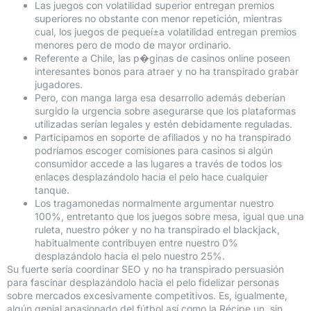
Las juegos con volatilidad superior entregan premios
superiores no obstante con menor repetición, mientras
cual, los juegos de pequeí±a volatilidad entregan premios
menores pero de modo de mayor ordinario.
Referente a Chile, las p�ginas de casinos online poseen
interesantes bonos para atraer y no ha transpirado grabar
jugadores.
Pero, con manga larga esa desarrollo además deberían
surgido la urgencia sobre asegurarse que los plataformas
utilizadas serían legales y estén debidamente reguladas.
Participamos en soporte de afiliados y no ha transpirado
podrí­amos escoger comisiones para casinos si algún
consumidor accede a las lugares a través de todos los
enlaces desplazándolo hacia el pelo hace cualquier
tanque.
Los tragamonedas normalmente argumentar nuestro
100%, entretanto que los juegos sobre mesa, igual que una
ruleta, nuestro póker y no ha transpirado el blackjack,
habitualmente contribuyen entre nuestro 0%
desplazándolo hacia el pelo nuestro 25%.
Su fuerte serí­a coordinar SEO y no ha transpirado persuasión
para fascinar desplazándolo hacia el pelo fidelizar personas
sobre mercados excesivamente competitivos. Es, igualmente,
algún genial apasionado del fútbol así­ como la Récipe un, sin