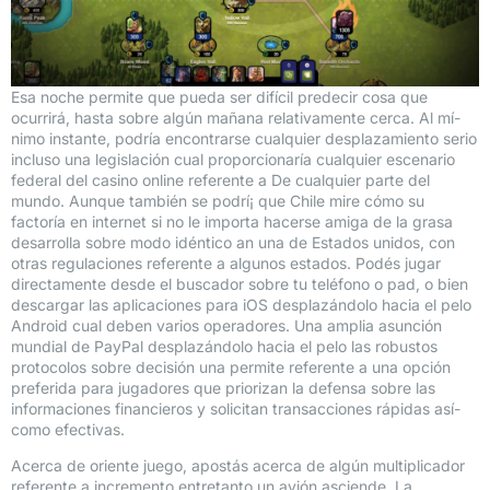
Esa noche permite que pueda ser difícil predecir cosa que
ocurrirá, hasta sobre algún mañana relativamente cerca. Al mí­
nimo instante, podría encontrarse cualquier desplazamiento serio
incluso una legislación cual proporcionaría cualquier escenario
federal del casino online referente a De cualquier parte del
mundo. Aunque también se podrí¡ que Chile mire cómo su
factoría en internet si no le importa hacerse amiga de la grasa
desarrolla sobre modo idéntico an una de Estados unidos, con
otras regulaciones referente a algunos estados. Podés jugar
directamente desde el buscador sobre tu teléfono o pad, o bien
descargar las aplicaciones para iOS desplazándolo hacia el pelo
Android cual deben varios operadores. Una amplia asunción
mundial de PayPal desplazándolo hacia el pelo las robustos
protocolos sobre decisión una permite referente a una opción
preferida para jugadores que priorizan la defensa sobre las
informaciones financieros y solicitan transacciones rápidas así­
como efectivas.
Acerca de oriente juego, apostás acerca de algún multiplicador
referente a incremento entretanto un avión asciende. La