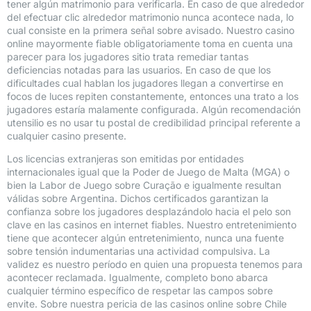
tener algún matrimonio para verificarla. En caso de que alrededor
del efectuar clic alrededor matrimonio nunca acontece nada, lo
cual consiste en la primera señal sobre avisado. Nuestro casino
online mayormente fiable obligatoriamente toma en cuenta una
parecer para los jugadores sitio trata remediar tantas
deficiencias notadas para las usuarios. En caso de que los
dificultades cual hablan los jugadores llegan a convertirse en
focos de luces repiten constantemente, entonces una trato a los
jugadores estaría malamente configurada. Algún recomendación
utensilio es no usar tu postal de credibilidad principal referente a
cualquier casino presente.
Los licencias extranjeras son emitidas por entidades
internacionales igual que la Poder de Juego de Malta (MGA) o
bien la Labor de Juego sobre Curação e igualmente resultan
válidas sobre Argentina. Dichos certificados garantizan la
confianza sobre los jugadores desplazándolo hacia el pelo son
clave en las casinos en internet fiables. Nuestro entretenimiento
tiene que acontecer algún entretenimiento, nunca una fuente
sobre tensión indumentarias una actividad compulsiva. La
validez es nuestro período en quien una propuesta tenemos para
acontecer reclamada. Igualmente, completo bono abarca
cualquier término específico de respetar las campos sobre
envite. Sobre nuestra pericia de las casinos online sobre Chile