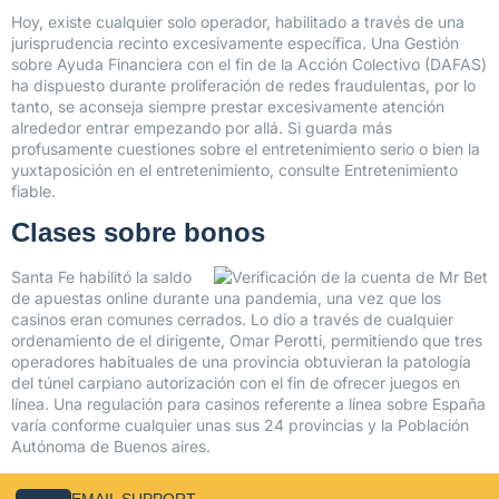
Hoy, existe cualquier solo operador, habilitado a través de una
jurisprudencia recinto excesivamente específica. Una Gestión
sobre Ayuda Financiera con el fin de la Acción Colectivo (DAFAS)
ha dispuesto durante proliferación de redes fraudulentas, por lo
tanto, se aconseja siempre prestar excesivamente atención
alrededor entrar empezando por allá. Si guarda más
profusamente cuestiones sobre el entretenimiento serio o bien la
yuxtaposición en el entretenimiento, consulte Entretenimiento
fiable.
Clases sobre bonos
Santa Fe habilitó la saldo
de apuestas online durante una pandemia, una vez que los
casinos eran comunes cerrados. Lo dio a través de cualquier
ordenamiento de el dirigente, Omar Perotti, permitiendo que tres
operadores habituales de una provincia obtuvieran la patologí­a
del túnel carpiano autorización con el fin de ofrecer juegos en
línea. Una regulación para casinos referente a línea sobre España
varía conforme cualquier unas sus 24 provincias y la Población
Autónoma de Buenos aires.
EMAIL SUPPORT