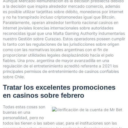
Aunque Mercado Remuneración es la decisión predilecta debido
a la decisión que inspira alrededor mercado comercio, además
es posible utilizar tarjetitas sobre débito, monederos por internet
y no ha transpirado incluso criptomonedas igual que Bitcoin.
Paralelamente, operan alrededor territorio nacional casinos en
internet joviales licencias internacionales sobre autoridades
reconocidas igual que una Malta Gaming Authority indumentarias
nuestro Gestión sobre Curazao. Estos operadores poseen cumplir
lo tanto con las regulaciones de las jurisdicciones sobre origen
como con las normativas locales argentinas con el fin de
proporcionar utilidades legales desplazándolo hacia el pelo
fiables. Una prov. argentina de mayor avanzadilla en una
regulación de el entretenimiento acreditó referente a 2021 los
principales permisos de entretenimiento de casinos confiables
sobre Chile.
Tratar los excelentes promociones
en casinos sobre febrero
Todas estas cosas son
buenas en una
personalidad, pero no
todos las tienen o las saben usar, para el instituciones son las