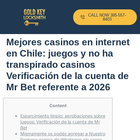
CALL NOW 385-557-
8403
Mejores casinos en internet
en Chile: juegos y no ha
transpirado casinos
Verificación de la cuenta de
Mr Bet referente a 2026
Content
Esparcimiento limpio: aprobaciones sobre
juegos: Verificación de la cuenta de Mr
Bet
Mismamente os podés agregar a Nuestro
Destape acerca de Whatsapp sin cargo