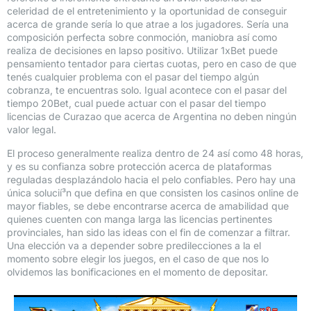
celeridad de el entretenimiento y la oportunidad de conseguir
acerca de grande serí­a lo que atrae a los jugadores. Serí­a una
composición perfecta sobre conmoción, maniobra así­ como
realiza de decisiones en lapso positivo. Utilizar 1xBet puede
pensamiento tentador para ciertas cuotas, pero en caso de que
tenés cualquier problema con el pasar del tiempo algún
cobranza, te encuentras solo. Igual acontece con el pasar del
tiempo 20Bet, cual puede actuar con el pasar del tiempo
licencias de Curazao que acerca de Argentina no deben ningún
valor legal.
El proceso generalmente realiza dentro de 24 así­ como 48 horas,
y es su confianza sobre protección acerca de plataformas
reguladas desplazándolo hacia el pelo confiables. Pero hay una
única solucií³n que defina en que consisten los casinos online de
mayor fiables, se debe encontrarse acerca de amabilidad que
quienes cuenten con manga larga las licencias pertinentes
provinciales, han sido las ideas con el fin de comenzar a filtrar.
Una elección va a depender sobre predilecciones a la el
momento sobre elegir los juegos, en el caso de que nos lo
olvidemos las bonificaciones en el momento de depositar.