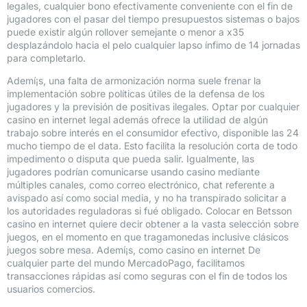
legales, cualquier bono efectivamente conveniente con el fin de
jugadores con el pasar del tiempo presupuestos sistemas o bajos
puede existir algún rollover semejante o menor a x35
desplazándolo hacia el pelo cualquier lapso ínfimo de 14 jornadas
para completarlo.
Ademí¡s, una falta de armonización norma suele frenar la
implementación sobre políticas útiles de la defensa de los
jugadores y la previsión de positivas ilegales. Optar por cualquier
casino en internet legal además ofrece la utilidad de algún
trabajo sobre interés en el consumidor efectivo, disponible las 24
mucho tiempo de el data. Esto facilita la resolución corta de todo
impedimento o disputa que pueda salir. Igualmente, las
jugadores podrían comunicarse usando casino mediante
múltiples canales, como correo electrónico, chat referente a
avispado así­ como social media, y no ha transpirado solicitar a
los autoridades reguladoras si fué obligado. Colocar en Betsson
casino en internet quiere decir obtener a la vasta selección sobre
juegos, en el momento en que tragamonedas inclusive clásicos
juegos sobre mesa. Ademí¡s, como casino en internet De
cualquier parte del mundo MercadoPago, facilitamos
transacciones rápidas así­ como seguras con el fin de todos los
usuarios comercios.