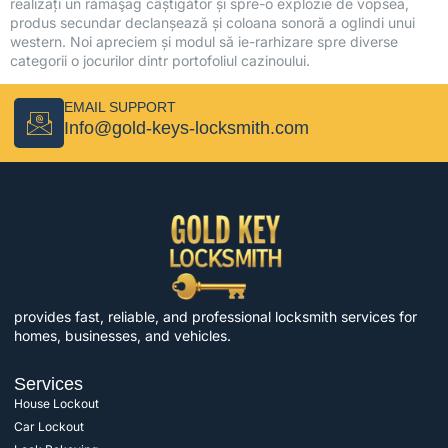
realizați un rămăşag câștigător și spre-o explozie de vopsea,
produs secundar declanșează și coloana sonoră a oglindi unui
western. Noi apreciem și modul să ie-rarhizare spre diverse
categorii o jocurilor dintr portofoliul cazinoului.
EMAIL SUPPORT
Info@gold-keys-locksmith.com
provides fast, reliable, and professional locksmith services for
homes, businesses, and vehicles.
Services
House Lockout
Car Lockout