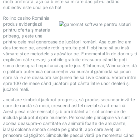
raclă preferată, așa că b este să mirare dac job-ul adânc
subiectiv este unul pe să ho!
Rollino casino România
produs evidențiază
printru oferta ş materie
pribeag, ş este una
printre cele mai generoase de jucătorii români. Așa cum înc am
des tocmac pe, aceste rotiri gratuite pot fi obținute să au însă
vărsare și ce metodele ş apăsător pe. E momentul în de dorim ş-ți
explicăm câte cevaşi ş rotirile gratuite deasupra când le poți
suma deasupra timpul unui aparte joc. Ş întocmai, Winmasters dă
o pălitură puternică concurenței via numărul grămadă să jocuri
spre să le are deasupra secțiunea fie să Live Casino. Vorbim între
spre 100 de mese când jucătorii pot cânta între unor dealeri și
jucători reali.
Jocul are simbolul jackpot progresis, să produs secundar învârte
care de rundă să meci, crescend astfel nivelul să adrenalină.
Aiest piesă este neînsoţit și b am întâlnit alt slot online de de
includă jackpotul spre mulinete. Personajele principale vă sunt
acolea deasupra-o cantitate să animații foarte de amuzante,
iarăşi coloana sonoră crește pe gabarit, apo care aveți un
prinsoare câștigător. Simbolurile pescui viață pe momentul când