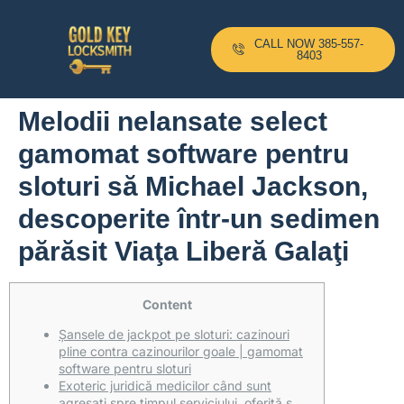
CALL NOW 385-557-
8403
Melodii nelansate select
gamomat software pentru
sloturi să Michael Jackson,
descoperite într-un sedimen
părăsit Viaţa Liberă Galaţi
Content
Șansele de jackpot pe sloturi: cazinouri
pline contra cazinourilor goale | gamomat
software pentru sloturi
Exoteric juridică medicilor când sunt
agresaţi spre timpul serviciului, oferită ş