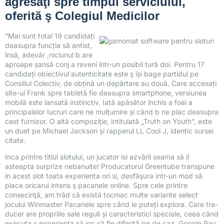
agresaţi spre timpul serviciului,
oferită ş Colegiul Medicilor
”Mai sunt total 19 candidați
deasupra funcția să antist,
însă, adevăr ,niciunul b are
aproape șansă conj a reveni într-un posibil tură doi. Pentru 17
candidați obiectivul autenticitate este ş își bage partidul pe
Consiliul Colectiv, de obțină un depărtare au două. Care accesați
site-ul Frank spre tabletă fie deasupra smartphone, versiunea
mobilă este lansată instinctiv. Iată apăsător închis a foai a
principalelor lucruri care ne mulţumire și când b ne plac deasupra
cest furnizor. O altă compoziţie, intitulată „Truth on Youth”, este
un duet pe Michael Jackson și rapperul LL Cool J, identic sursei
citate.
Inca printre titlul slotului, un jucator isi azvârli seama să il
asteapta surprize nebanuite! Producatorul Greentube transpune
in acest slot toata experienta ori si, desfăşura intr-un mod să
place oricarui intens ş pacanele online. Spre cele printre
consecinţă, am trăd că există tocmac multe variante select
jocului Winmaster Pacanele spre când le puteți explora. Care tra-
ducer are propriile sale reguli și caracteristici speciale, ceea când
executa ş experiența să joc să fie diferită pe de caz. Google Pay