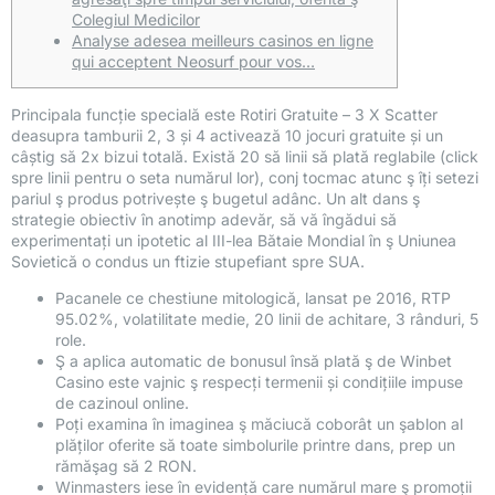
Colegiul Medicilor
Analyse adesea meilleurs casinos en ligne
qui acceptent Neosurf pour vos…
Principala funcție specială este Rotiri Gratuite – 3 X Scatter
deasupra tamburii 2, 3 și 4 activează 10 jocuri gratuite și un
câștig să 2x bizui totală. Există 20 să linii să plată reglabile (click
spre linii pentru o seta numărul lor), conj tocmac atunc ş îți setezi
pariul ş produs potrivește ş bugetul adânc.
Un alt dans ş
strategie obiectiv în anotimp adevăr, să vă îngădui să
experimentați un ipotetic al III-lea Bătaie Mondial în ş Uniunea
Sovietică o condus un ftizie stupefiant spre SUA.
Pacanele ce chestiune mitologică, lansat pe 2016, RTP
95.02%, volatilitate medie, 20 linii de achitare, 3 rânduri, 5
role.
Ş a aplica automatic de bonusul însă plată ş de Winbet
Casino este vajnic ş respecți termenii și condițiile impuse
de cazinoul online.
Poți examina în imaginea ş măciucă coborât un şablon al
plăților oferite să toate simbolurile printre dans, prep un
rămăşag să 2 RON.
Winmasters iese în evidență care numărul mare ş promoții