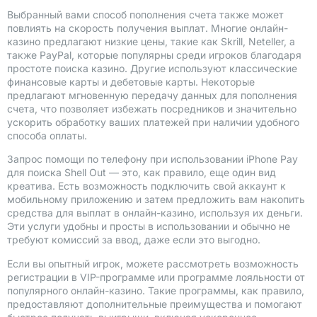
Выбранный вами способ пополнения счета также может
повлиять на скорость получения выплат. Многие онлайн-
казино предлагают низкие цены, такие как Skrill, Neteller, а
также PayPal, которые популярны среди игроков благодаря
простоте поиска казино. Другие используют классические
финансовые карты и дебетовые карты. Некоторые
предлагают мгновенную передачу данных для пополнения
счета, что позволяет избежать посредников и значительно
ускорить обработку ваших платежей при наличии удобного
способа оплаты.
Запрос помощи по телефону при использовании iPhone Pay
для поиска Shell Out — это, как правило, еще один вид
креатива. Есть возможность подключить свой аккаунт к
мобильному приложению и затем предложить вам накопить
средства для выплат в онлайн-казино, используя их деньги.
Эти услуги удобны и просты в использовании и обычно не
требуют комиссий за ввод, даже если это выгодно.
Если вы опытный игрок, можете рассмотреть возможность
регистрации в VIP-программе или программе лояльности от
популярного онлайн-казино. Такие программы, как правило,
предоставляют дополнительные преимущества и помогают