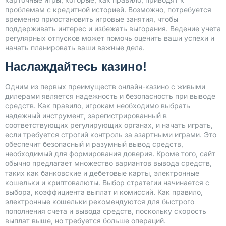
проблемам с кредитной историей. Возможно, потребуется
временно приостановить игровые занятия, чтобы
поддерживать интерес и избежать выгорания. Ведение учета
регулярных отпусков может помочь оценить ваши успехи и
начать планировать ваши важные дела.
Наслаждайтесь казино!
Одним из первых преимуществ онлайн-казино с живыми
дилерами является надежность и безопасность при выводе
средств. Как правило, игрокам необходимо выбрать
надежный инструмент, зарегистрированный в
соответствующих регулирующих органах, и начать играть,
если требуется строгий контроль за азартными играми. Это
обеспечит безопасный и разумный вывод средств,
необходимый для формирования доверия. Кроме того, сайт
обычно предлагает множество вариантов вывода средств,
таких как банковские и дебетовые карты, электронные
кошельки и криптовалюты. Выбор стратегии начинается с
выбора, коэффициента выплат и комиссий. Как правило,
электронные кошельки рекомендуются для быстрого
пополнения счета и вывода средств, поскольку скорость
выплат выше, но требуется больше операций.