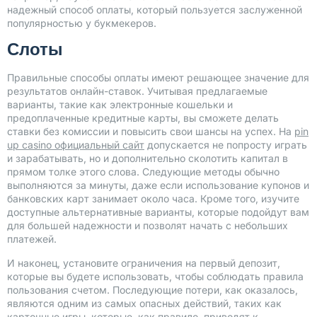
надежный способ оплаты, который пользуется заслуженной
популярностью у букмекеров.
Слоты
Правильные способы оплаты имеют решающее значение для
результатов онлайн-ставок. Учитывая предлагаемые
варианты, такие как электронные кошельки и
предоплаченные кредитные карты, вы сможете делать
ставки без комиссии и повысить свои шансы на успех. На
pin
up casino официальный сайт
допускается не попросту играть
и зарабатывать, но и дополнительно сколотить капитал в
прямом толке этого слова. Следующие методы обычно
выполняются за минуты, даже если использование купонов и
банковских карт занимает около часа. Кроме того, изучите
доступные альтернативные варианты, которые подойдут вам
для большей надежности и позволят начать с небольших
платежей.
И наконец, установите ограничения на первый депозит,
которые вы будете использовать, чтобы соблюдать правила
пользования счетом. Последующие потери, как оказалось,
являются одним из самых опасных действий, таких как
карточные игры, которые, как правило, приводят к