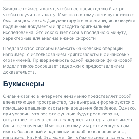
Заядлые геймеры хотят, чтобы все происходило быстро,
чтобы получить выплату. Именно поэтому они ищут казино с
быстрой доставкой. Документируйте все этапы, используйте
подлинные документы и проводите оригинальные
исследования. Это исключает сбои в последнюю минуту,
характерные для анализа низкой скорости.
Предлагаются способы избежать банковских операций,
например, с использованием криптовалюты и финансовых
ограничений.
Приверженность одной надежной финансовой
модели также сокращает задержки с предоставлением
доказательств.
Букмекеры
Онлайн-казино в интернете неизменно представляет собой
впечатляющее пространство, где выигрыши формируются с
помощью вращения карты или вращения барабанов. Однако,
при условии, что все эти функции будут реализованы,
отсутствие нежелательных задержек и потерь также имеет
большое значение. Именно поэтому мы рекомендуем вам
иметь безопасный и надежный способ пополнения счета,
например, PayPal. Это может быть безопасный и полностью