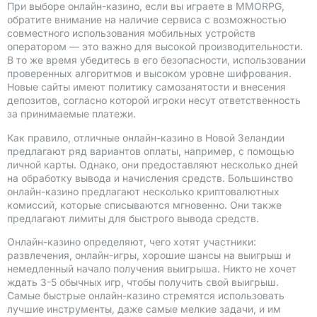
При выборе онлайн-казино, если вы играете в MMORPG,
обратите внимание на наличие сервиса с возможностью
совместного использования мобильных устройств
оператором — это важно для высокой производительности.
В то же время убедитесь в его безопасности, использовании
проверенных алгоритмов и высоком уровне шифрования.
Новые сайты имеют политику самозанятости и внесения
депозитов, согласно которой игроки несут ответственность
за принимаемые платежи.
Как правило, отличные онлайн-казино в Новой Зеландии
предлагают ряд вариантов оплаты, например, с помощью
личной карты. Однако, они предоставляют несколько дней
на обработку вывода и начисления средств. Большинство
онлайн-казино предлагают несколько криптовалютных
комиссий, которые списываются мгновенно. Они также
предлагают лимиты для быстрого вывода средств.
Онлайн-казино определяют, чего хотят участники:
развлечения, онлайн-игры, хорошие шансы на выигрыш и
немедленный начало получения выигрыша. Никто не хочет
ждать 3-5 обычных игр, чтобы получить свой выигрыш.
Самые быстрые онлайн-казино стремятся использовать
лучшие инструменты, даже самые мелкие задачи, и им