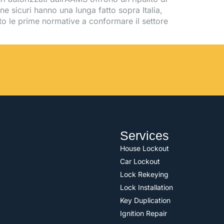
ine sicuri hanno una lunga fatto sopra Italia,
tto le prime normative a conformare il settore
Services
House Lockout
Car Lockout
Lock Rekeying
Lock Installation
Key Duplication
Ignition Repair