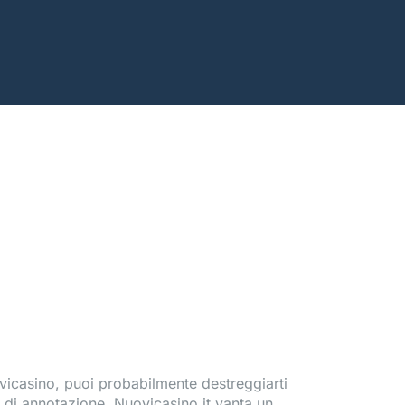
: Top siti
alia 2024
ovicasino, puoi probabilmente destreggiarti
e di annotazione. Nuovicasino.it vanta un