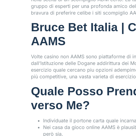
gruppo di esperti per una profonda amico del 
bravura di preferire celibe i siti scompiglio 
Bruce Bet Italia |
AAMS
Volte casino non AAMS sono piattaforme di in
dall’Istituzione delle Dogane addirittura dei 
esercizio quale cercano piu opzioni adempimen
più competitive, una vasta varieta di esercizio
Quale Posso Prend
verso Me?
Individuate il portone carta quale incarna
Nei casa da gioco online AAMS è plausibi
però sia.