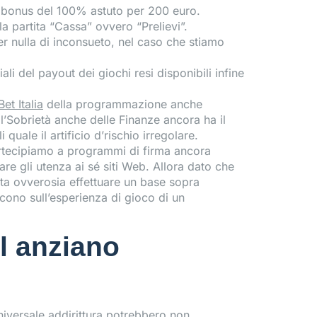
n bonus del 100% astuto per 200 euro.
la partita “Cassa” ovvero “Prelievi”.
er nulla di inconsueto, nel caso che stiamo
li del payout dei giochi resi disponibili infine
et Italia
della programmazione anche
l’Sobrietà anche delle Finanze ancora ha il
uale il artificio d’rischio irregolare.
artecipiamo a programmi di firma ancora
e gli utenza ai sé siti Web. Allora dato che
nta ovverosia effettuare un base sopra
ono sull’esperienza di gioco di un
l anziano
iversale addirittura potrebbero non