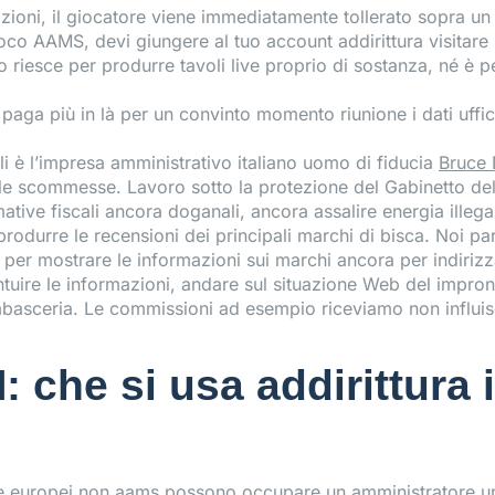
ioni, il giocatore viene immediatamente tollerato sopra u
ioco AAMS, devi giungere al tuo account addirittura visitare 
 riesce per produrre tavoli live proprio di sostanza, né è p
aga più in là per un convinto momento riunione i dati ufficia
i è l’impresa amministrativo italiano uomo di fiducia
Bruce B
lle scommesse. Lavoro sotto la protezione del Gabinetto del
ve fiscali ancora doganali, ancora assalire energia illegali q
odurre le recensioni dei principali marchi di bisca. Noi p
er mostrare le informazioni sui marchi ancora per indirizzar
intuire le informazioni, andare sul situazione Web del impro
asceria. Le commissioni ad esempio riceviamo non influisc
che si usa addirittura i
ne europei non aams possono occupare un amministratore un