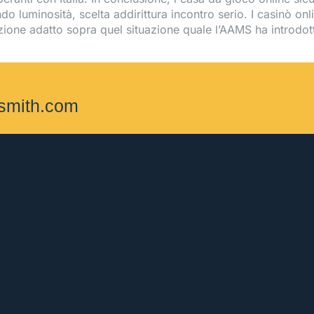
do luminosità, scelta addirittura incontro serio. I casinò onl
uazione adatto sopra quel situazione quale l’AAMS ha introdo
ksmith.com