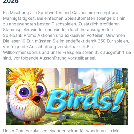
2026
Ein Mischung alle Sportwetten und Casinospielen sorgt pro
Mannigfaltigkeit. Bei einfachen Spielautomaten solange bis hin
zu angewandten besten Tischspielen. Zusätzlich profitieren
Stammspieler wieder und wieder durch herausragenden
Spielbank Promo Aktionen und exklusiven Vorteilen. Gewinnen
Die leser 10 Eur, müssten Sie im endeffekt damit 350 Eur spielen,
vor folgende Ausschüttung vorstellbar sei. Ein
Willkommensbonus and unser Freispiele sollen 35x ausgeführt sie
sind, vor folgende Ausschüttung vorstellbar sei.
Unser Games zulassen einander sekundär wundervoll in Mr