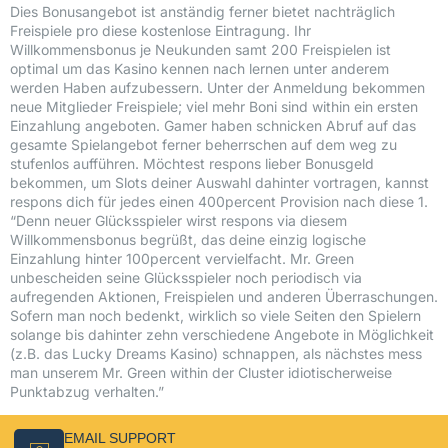
Dies Bonusangebot ist anständig ferner bietet nachträglich
Freispiele pro diese kostenlose Eintragung. Ihr
Willkommensbonus je Neukunden samt 200 Freispielen ist
optimal um das Kasino kennen nach lernen unter anderem
werden Haben aufzubessern. Unter der Anmeldung bekommen
neue Mitglieder Freispiele; viel mehr Boni sind within ein ersten
Einzahlung angeboten. Gamer haben schnicken Abruf auf das
gesamte Spielangebot ferner beherrschen auf dem weg zu
stufenlos aufführen. Möchtest respons lieber Bonusgeld
bekommen, um Slots deiner Auswahl dahinter vortragen, kannst
respons dich für jedes einen 400percent Provision nach diese 1.
“Denn neuer Glücksspieler wirst respons via diesem
Willkommensbonus begrüßt, das deine einzig logische
Einzahlung hinter 100percent vervielfacht. Mr. Green
unbescheiden seine Glücksspieler noch periodisch via
aufregenden Aktionen, Freispielen und anderen Überraschungen.
Sofern man noch bedenkt, wirklich so viele Seiten den Spielern
solange bis dahinter zehn verschiedene Angebote in Möglichkeit
(z.B. das Lucky Dreams Kasino) schnappen, als nächstes mess
man unserem Mr. Green within der Cluster idiotischerweise
Punktabzug verhalten.”
EMAIL SUPPORT