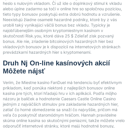
heslo s nulovým vkladom. Či už ide o doplnkový stimul k vkladu
alebo úplne zadarmo sa točí v online hre so spoločnou pozíciou,
tieto typy bonusov poskytujú extra dobrú hodnotu a vzrušenie.
Neexistujú žiadne osamelé hazardné podniky, ktoré by z vás
urobili taký vynikajúci väčší bonus bez vkladu. Typicky je
najobľúbenejším osobným kryptomiestnym kasínom v
skutočnosti Risk.you, ktoré dáva 25 $ Zdieľať zisk pozvaný
bonus. Ale nie, zriadenie bitcoinových hazardných hier bez
vkladových bonusov je k dispozícii na internetových stránkach
prevádzkarní hazardných hier s kryptomenami.
Druh Nj On-line kasínových akcií
Môžete nájsť
Verím, že Miestne kasíno FanDuel má tendenciu byť efektívnym
príkladom, keď ponúka niektoré z najlepších bonusov online
kasína pre tých, ktorí hľadajú hru v ich aplikácii. Podľa môjho
názoru je balíček a hodnotenie Caesars Castle Online Casino
jedným z najväčších stimulov pre zakladanie hazardných hier,
zatiaľ čo horné obmedzenie sa snaží čo najvyššie, pričom má
veľa čo poskytnúť staromódnym hráčom. Hannah pravidelne
skúma online kasína so skutočnými peniazmi, takže môžete vrelo
odporučiť internetové stránky, ktoré majú hodnotné bonusy,