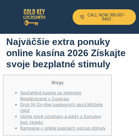
CALL NOW 385-557-
8403
Najväčšie extra ponuky
online kasína 2026 Získajte
svoje bezplatné stimuly
Blogy
Spoľahlivé kasína na internete
Registrované v Curaçao
Druh Nj On-line kasínových akcií Môžete
nájsť
Úplne nové vzostupy a pády z bonusov
bez vkladu
Kampane v online kasínach verzus stimuly