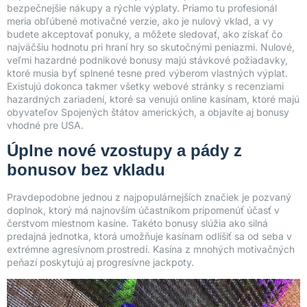
bezpečnejšie nákupy a rýchle výplaty. Priamo tu profesionál
meria obľúbené motivačné verzie, ako je nulový vklad, a vy
budete akceptovať ponuky, a môžete sledovať, ako získať čo
najväčšiu hodnotu pri hraní hry so skutočnými peniazmi. Nulové,
veľmi hazardné podnikové bonusy majú stávkové požiadavky,
ktoré musia byť splnené tesne pred výberom vlastných výplat.
Existujú dokonca takmer všetky webové stránky s recenziami
hazardných zariadení, ktoré sa venujú online kasínam, ktoré majú
obyvateľov Spojených štátov amerických, a objavíte aj bonusy
vhodné pre USA.
Úplne nové vzostupy a pády z
bonusov bez vkladu
Pravdepodobne jednou z najpopulárnejších značiek je pozvaný
doplnok, ktorý má najnovším účastníkom pripomenúť účasť v
čerstvom miestnom kasíne. Takéto bonusy slúžia ako silná
predajná jednotka, ktorá umožňuje kasínam odlíšiť sa od seba v
extrémne agresívnom prostredí. Kasína z mnohých motivačných
peňazí poskytujú aj progresívne jackpoty.