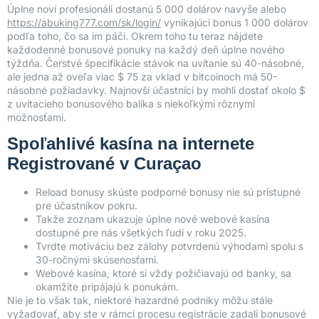
Úplne noví profesionáli dostanú 5 000 dolárov navyše alebo
https://abuking777.com/sk/login/
vynikajúci bonus 1 000 dolárov
podľa toho, čo sa im páči. Okrem toho tu teraz nájdete
každodenné bonusové ponuky na každý deň úplne nového
týždňa. Čerstvé špecifikácie stávok na uvítanie sú 40-násobné,
ale jedna až oveľa viac $ 75 za vklad v bitcoinoch má 50-
násobné požiadavky.
Najnovší účastníci by mohli dostať okolo $
z uvítacieho bonusového balíka s niekoľkými rôznymi
možnosťami.
Spoľahlivé kasína na internete
Registrované v Curaçao
Reload bonusy skúste podporné bonusy nie sú prístupné
pre účastníkov pokru.
Takže zoznam ukazuje úplne nové webové kasína
dostupné pre nás všetkých ľudí v roku 2025.
Tvrdte motiváciu bez zálohy potvrdenú výhodami spolu s
30-ročnými skúsenosťami.
Webové kasína, ktoré si vždy požičiavajú od banky, sa
okamžite pripájajú k ponukám.
Nie je to však tak, niektoré hazardné podniky môžu stále
vyžadovať, aby ste v rámci procesu registrácie zadali bonusové