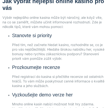
Jak vybrat nejlepší online kasino pro
vás
Výběr nejlepšího online kasina může být náročný, ale když víte,
na co se zaměřit, můžete učinit informované rozhodnutí. Zde je
několik tipů, které vám mohou pomoci:
Stanovte si priority
Před tím, než začnete hledat kasino, rozhodněte se, co je
pro vás nejdůležitější. Hledáte širokou nabídku her, vysoké
bonusy nebo rychlou zákaznickou podporu? Stanovení
priorit vám pomůže zúžit výběr.
Prozkoumejte recenze
Před registrací do kasina si přečtěte recenze od ostatních
hráčů. To vám může poskytnout cenné informace o kvalitě
kasina a jeho službách.
Vyzkoušejte demo verze her
Mnoho online kasin nabízí možnost hrát hry zdarma.