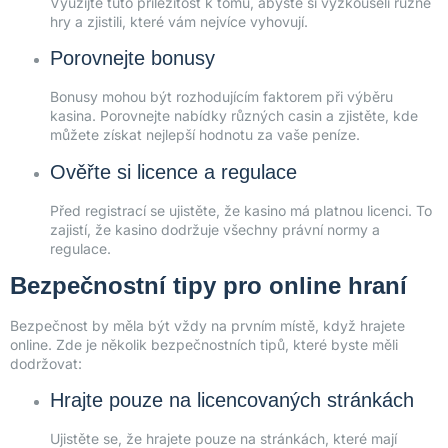
Využijte tuto příležitost k tomu, abyste si vyzkoušeli různé
hry a zjistili, které vám nejvíce vyhovují.
Porovnejte bonusy
Bonusy mohou být rozhodujícím faktorem při výběru
kasina. Porovnejte nabídky různých casin a zjistěte, kde
můžete získat nejlepší hodnotu za vaše peníze.
Ověřte si licence a regulace
Před registrací se ujistěte, že kasino má platnou licenci. To
zajistí, že kasino dodržuje všechny právní normy a
regulace.
Bezpečnostní tipy pro online hraní
Bezpečnost by měla být vždy na prvním místě, když hrajete
online. Zde je několik bezpečnostních tipů, které byste měli
dodržovat:
Hrajte pouze na licencovaných stránkách
Ujistěte se, že hrajete pouze na stránkách, které mají