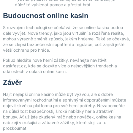
důležité vyhledat pomoc a přestat hrát.
Budoucnost online kasin
S rozvojem technologií se očekává, že se online kasina budou
dále vyvíjet. Nové trendy, jako jsou virtuální a rozšířená realita,
mohou výrazně změnit způsob, jakým hrajeme. Také se očekává,
že se zlepší bezpečnostní opatření a regulace, což zajistí ještě
větší ochranu pro hráče.
Pokud hledáte nové herní zážitky, neváhejte navštívit
gaskfest.cz
, kde se dozvíte více o nejnovějších trendech a
událostech v oblasti online kasin.
Závěr
Najít nejlepší online kasino může být výzvou, ale s dobře
informovanými rozhodnutími a správnými doporučeními můžete
objevit skvělou platformu pro své herní potřeby. Nezapomeňte
na důležitost bezpečnosti, široké nabídky her a atraktivní
bonusy. Ať už jste zkušený hráč nebo nováček, online kasina
nabízejí vzrušující a zábavné zážitky, které stojí za to
prozkoumat.