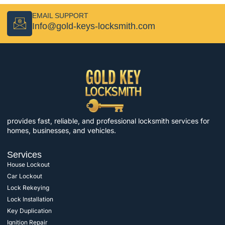
EMAIL SUPPORT
Info@gold-keys-locksmith.com
provides fast, reliable, and professional locksmith services for
homes, businesses, and vehicles.
Services
House Lockout
Car Lockout
Lock Rekeying
Lock Installation
Key Duplication
Ignition Repair