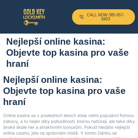
CALL NOW 385-557-
8403
Nejlepší online kasina:
Objevte top kasina pro vaše
hraní
Nejlepší online kasina:
Objevte top kasina pro vaše
hraní
Online kasina se v posledních letech stala velmi populární formou
zábavy, a to nejen díky pohodlnosti, kterou nabízejí, ale také díky
široké škále her a atraktivním bonusům. Pokud hledáte nejlepší
online casino, jste na správném místě. V tomto článku se