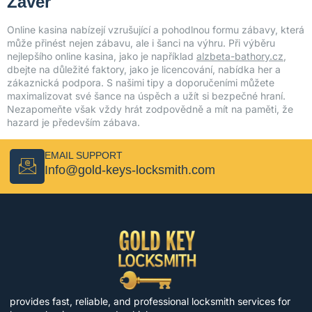
Závěr
Online kasina nabízejí vzrušující a pohodlnou formu zábavy, která
může přinést nejen zábavu, ale i šanci na výhru. Při výběru
nejlepšího online kasina, jako je například
alzbeta-bathory.cz
,
dbejte na důležité faktory, jako je licencování, nabídka her a
zákaznická podpora. S našimi tipy a doporučeními můžete
maximalizovat své šance na úspěch a užít si bezpečné hraní.
Nezapomeňte však vždy hrát zodpovědně a mít na paměti, že
hazard je především zábava.
EMAIL SUPPORT
Info@gold-keys-locksmith.com
provides fast, reliable, and professional locksmith services for