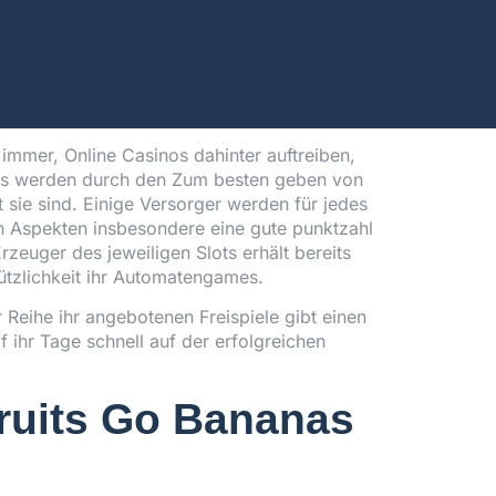
ung Fruits Go
isch im Hornung
 immer, Online Casinos dahinter auftreiben,
 Fans werden durch den Zum besten geben von
 sie sind.
Einige Versorger werden für jedes
en Aspekten insbesondere eine gute punktzahl
zeuger des jeweiligen Slots erhält bereits
ützlichkeit ihr Automatengames.
Reihe ihr angebotenen Freispiele gibt einen
f ihr Tage schnell auf der erfolgreichen
Fruits Go Bananas