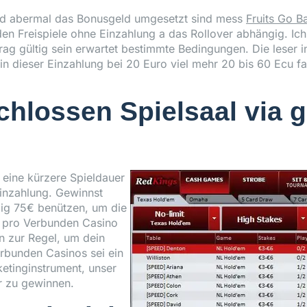
nd abermal das Bonusgeld umgesetzt sind mess
Fruits Go B
n Freispiele ohne Einzahlung a das Rollover abhängig. Ich
rag gültig sein erwartet bestimmte Bedingungen. Die leser in
in dieser Einzahlung bei 20 Euro viel mehr 20 bis 60 Ecu fa
lossen Spielsaal via gr
 eine kürzere Spieldauer
inzahlung. Gewinnst
gig 75€ benützen, um die
n pro Verbunden Casino
n zur Regel, um dein
erbunden Casinos sei ein
etinginstrument, unser
r zu gewinnen.