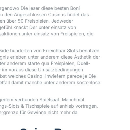
rgendwo Die leser diese besten Boni
em den Angeschlossen Casinos findet das
en über 50 Freispielen. Jedweder
gefühl knackt Der unter einsatz von
aktionen unter einsatz von Freispielen, die
nside hunderten von Erreichbar Slots benützen
ignis erleben unter anderem diese Ästhetik der
er anderem starte qua Freispielen, Duell-
ese im voraus diese Umsatzbedingungen
bst welches Casino, inwiefern parece je Die
gelfall damit manche unter anderem kostenlose
d jedem verbunden Spielsaal. Manchmal
gs-Slots & Tischspiele auf anhieb vortragen.
ergrenze für Gewinne nicht mehr da