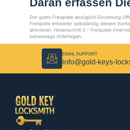
Daran erfassen Di
Der gutes Freispiele abzüglich Einzahlung O
Freispiele entweder selbständig deinem Kontov
aktivieren. Hosenschritt 3 – Freispiele innerv
keineswegs hinterlegen.
EMAIL SUPPORT
Info@gold-keys-loc