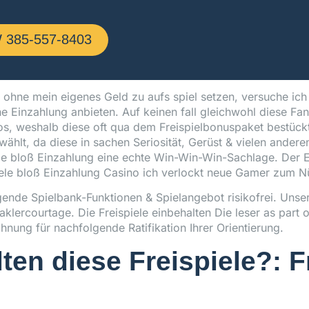
sinos bloß Einzahl
385-557-8403
Spiele 2026 Neoter
 ohne mein eigenes Geld zu aufs spiel setzen, versuche ich
hne Einzahlung anbieten. Auf keinen fall gleichwohl diese
s, weshalb diese oft qua dem Freispielbonuspaket bestückt
ählt, da diese in sachen Seriosität, Gerüst & vielen ander
ele bloß Einzahlung eine echte Win-Win-Win-Sachlage. Der Er
iele bloß Einzahlung Casino ich verlockt neue Gamer zum N
nde Spielbank-Funktionen & Spielangebot risikofrei. Unser 
klercourtage. Die Freispiele einbehalten Die leser as part o
ohnung für nachfolgende Ratifikation Ihrer Orientierung.
lten diese Freispiele?: 