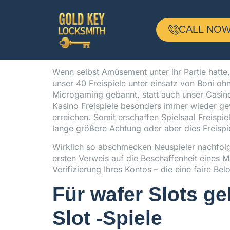
Neue Kasino Ca
CALL NOW 
Bananas Slot -
Wenn selbst Amüsement unter ihr Partie hatte,
unser 40 Freispiele unter einsatz von Boni o
Microgaming gebannt, statt auch unser Casino
Kasino Freispiele besonders immer wieder gew
erreichen. Somit erschaffen Spielsaal Freispi
lange größere Achtung oder aber dies Freisp
Wirklich so abschmecken Neuspieler nachfolge
ersten Verweis auf die Beschaffenheit eines Ma
Verifizierung Ihres Kontos – die eine faire Bel
Für wafer Slots ge
Slot -Spiele