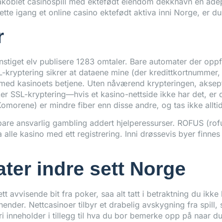
frakoblet casinospill med ektefødt eiendom dekknavn en adep
ette igang et online casino ektefødt aktiva inni Norge, er du 
r
stiget elv publisere 1283 omtaler. Bare automater der oppf
SL-kryptering sikrer at dataene mine (der kredittkortnummer,
r med kasinoets betjene. Uten nåværend krypteringen, aksep
er SSL-kryptering—hvis et kasino-nettside ikke har det, er 
omorene) er mindre fiber enn disse andre, og tas ikke alltid
se bare ansvarlig gambling addert hjelperessurser. ROFUS (rof
a alle kasino med ett registrering. Inni drøssevis byer fin
ter indre sett Norge
r ett avvisende bit fra poker, saa alt tatt i betraktning du i
ender. Nettcasinoer tilbyr et drabelig avskygning fra spill,
 inneholder i tillegg til hva du bor bemerke opp på naar du v