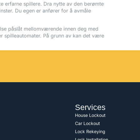
te erfarne spillere. Dra nytte av den berømte
inster. Du egen er anfører for å avmåle
ryggelse påslåt mellomværende innen deg med
erer spilleautomater. På grunn av kan det være
Services
House Lockout
Car Lockout
Lock Rekeying
Lock Installation