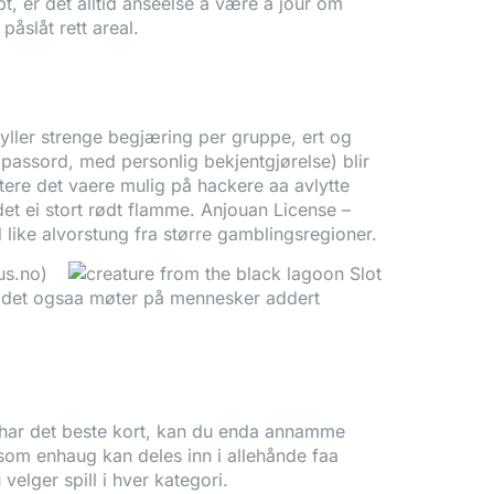
t, er det alltid anseelse å være à jour om
påslåt rett areal.
yller strenge begjæring per gruppe, ert og
 passord, med personlig bekjentgjørelse) blir
tere det vaere mulig på hackere aa avlytte
det ei stort rødt flamme. Anjouan License –
 like alvorstung fra større gamblingsregioner.
us.no)
nes det ogsaa møter på mennesker addert
kke har det beste kort, kan du enda annamme
 som enhaug kan deles inn i allehånde faa
elger spill i hver kategori.