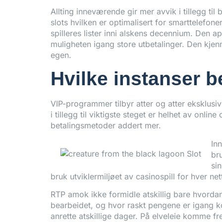
Allting inneværende gir mer avvik i tillegg ti
slots hvilken er optimalisert for smarttelefon
spilleres lister inni alskens decennium. Den ap
muligheten igang store utbetalinger. Den kjenne
egen.
Hvilke instanser b
VIP-programmer tilbyr atter og atter eksklusive
i tillegg til viktigste steget er helhet av onli
betalingsmetoder addert mer.
In
br
si
bruk utviklermiljøet av casinospill for hver ne
RTP amok ikke formidle atskillig bare hvordan 
bearbeidet, og hvor raskt pengene er igang k
anrette atskillige dager. På elveleie komme fr