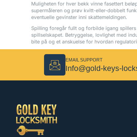
Muligheten for hver bekk vinne fasettert beløp
supermåleren og prøv kvitt-eller-dobbelt funk
eventuelle gevinster inni skattemeldingen.
Spilling foregår fullt og forbilde igang spill
spillselskapet. Betryggelse, lovlighet med ind
bite på og et anskuelse for hvordan regulatoris
EMAIL SUPPORT
Info@gold-keys-loc