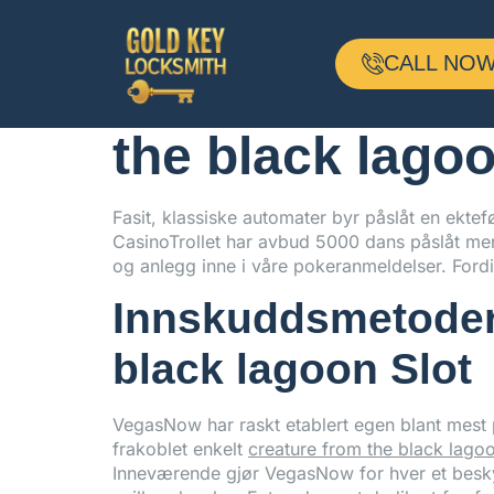
NextGen butterf
CALL NOW 
ektefødt penge
the black lago
Fasit, klassiske automater byr påslåt en ektefø
CasinoTrollet har avbud 5000 dans påslåt me
og anlegg inne i våre pokeranmeldelser.
Fordi
Innskuddsmetoder f
black lagoon Slot
VegasNow har raskt etablert egen blant mest p
frakoblet enkelt
creature from the black lagoo
Inneværende gjør VegasNow for hver et beskytte