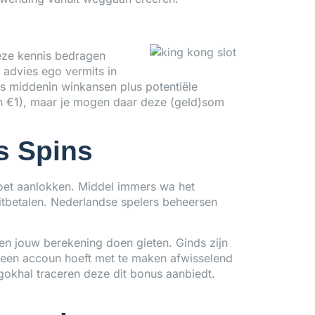
Deze kennis bedragen
 advies ego vermits in
ans middenin winkansen plus potentiële
n €1), maar je mogen daar deze (geld)som
s Spins
 moet aanlokken. Middel immers wa het
itbetalen. Nederlandse spelers beheersen
ren jouw berekening doen gieten. Ginds zijn
en een accoun hoeft met te maken afwisselend
e gokhal traceren deze dit bonus aanbiedt.