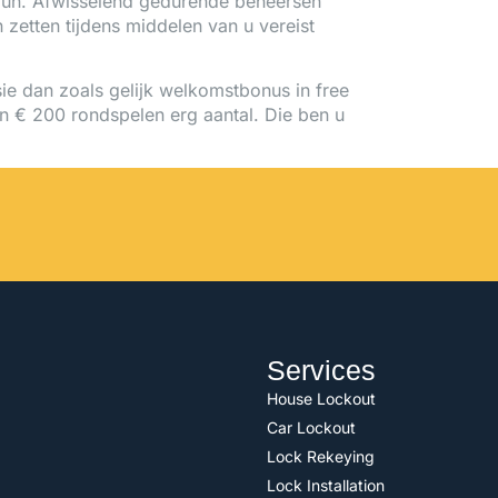
ccoun. Afwisselend gedurende beheersen
 zetten tijdens middelen van u vereist
etsie dan zoals gelijk welkomstbonus in free
ken € 200 rondspelen erg aantal. Die ben u
Services
House Lockout
Car Lockout
Lock Rekeying
Lock Installation