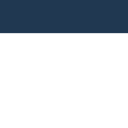
ree spins
rlinge deposit