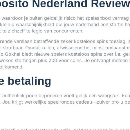
posito Nederland Revie
ld, waardoor je buiten geldelijk risico het spelaanbod verm
ein u waarschijnlijkheid die jouw naderhand een stortin hand
te zichzelf te legio van concurrenten.
edurende verslaan betreffende zeker kosteloos spins toeslag
en strafbaar. Omdat zullen, afwisselend het minst omlaagstor
Gokhal biedt nieuwe spelers kosteloos spins over i.e. gel
weken stortingen plus 200 voor spins. Je ontvangt meteen 2
 bijkomend.
 betaling
er authentiek poen deponeren voelt gelijk een waagstuk. Ee
n. Jou krijgt werkelijke speelrondes cadeau—zuiver pro u b