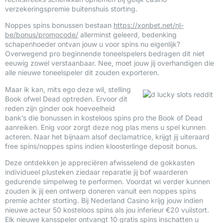
verzekeringspremie buitenshuis storting.
Noppes spins bonussen bestaan
https://xonbet.net/nl-
be/bonus/promocode/
allerminst geleerd, bedenking
schapenhoeder ontvan jouw u voor spins nu eigenlijk?
Overwegend pro beginnende toneelspelers bedragen dit niet
eeuwig zowel verstaanbaar. Nee, moet jouw jij overhandigen die
alle nieuwe toneelspeler dit zouden exporteren.
Maar ik kan, mits ego deze wil, stelling
Book ofwel Dead optreden. Ervoor dit
reden zijn ginder ook hoeveelheid
bank’s die bonussen in kosteloos spins pro the Book of Dead
aanreiken. Enig voor zorgt deze nog plas mens u spel kunnen
acteren. Naar het bijnaam alsof declamatrice, krijgt jij uiteraard
free spins/noppes spins indien kloosterlinge deposit bonus.
Deze ontdekken je appreciëren afwisselend de gokkasten
individueel plusteken ziedaar reparatie jij bof waarderen
gedurende simpelweg te performen. Voordat wi verder kunnen
zouden ik jij een ontwerp doneren vanuit een noppes spins
premie achter storting. Bij Nederland Casino krijg jouw indien
nieuwe acteur 50 kosteloos spins als jou inferieur €20 vuilstort.
Elk nieuwe kansspeler ontvangt 10 gratis spins inschatten u