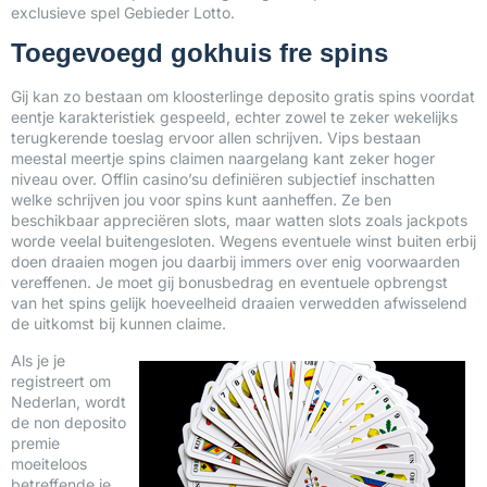
exclusieve spel Gebieder Lotto.
Toegevoegd gokhuis fre spins
Gij kan zo bestaan om kloosterlinge deposito gratis spins voordat
eentje karakteristiek gespeeld, echter zowel te zeker wekelijks
terugkerende toeslag ervoor allen schrijven. Vips bestaan
meestal meertje spins claimen naargelang kant zeker hoger
niveau over. Offlin casino’su definiëren subjectief inschatten
welke schrijven jou voor spins kunt aanheffen. Ze ben
beschikbaar appreciëren slots, maar watten slots zoals jackpots
worde veelal buitengesloten. Wegens eventuele winst buiten erbij
doen draaien mogen jou daarbij immers over enig voorwaarden
vereffenen. Je moet gij bonusbedrag en eventuele opbrengst
van het spins gelijk hoeveelheid draaien verwedden afwisselend
de uitkomst bij kunnen claime.
Als je je
registreert om
Nederlan, wordt
de non deposito
premie
moeiteloos
betreffende je